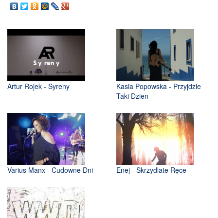
Artur Rojek - Syreny
Kasia Popowska - Przyjdzie
Taki Dzien
Varius Manx - Cudowne Dni
Enej - Skrzydlate Ręce