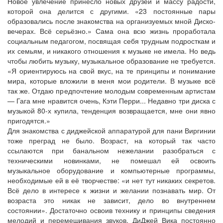
Новое увлечение принесло новых друзей и массу радости,
которой она делится с другими. «23 постоянные пары
образовались после знакомства на организуемых мной Диско-
вечерах. Всё серьёзно.» Сама она всю жизнь проработала
социальным педагогом, посвящая себя трудным подросткам и
их семьям, и никакого отношения к музыке не имела. Но ведь
чтобы любить музыку, музыкальное образование не требуется.
«Я ориентируюсь на свой вкус, на те принципы и понимание
мира, которые вложили в меня мои родители. В музыке всё
так же. Отдаю предпочтение молодым современным артистам
— Гага мне нравится очень, Кэти Перри... Недавно три диска с
музыкой 80-х купила, тенденция возвращается, мне они явно
пригодятся.»
Для знакомства с диджейской аппаратурой для пани Виргинии
тоже преград не было. Возраст, на который так часто
ссылаются при банальном нежелании разобраться с
техническими новинками, не помешал ей освоить
музыкальное оборудование и компьютерные программы,
необходимые ей в её творчестве: «и нет тут никаких секретов.
Всё дело в интересе к жизни и желании познавать мир. От
возраста это никак не зависит, дело во внутреннем
состоянии». Достаточно освоив технику и принципы сведения
мелодий и перемешивания звуков, ДиДжей Вика постоянно