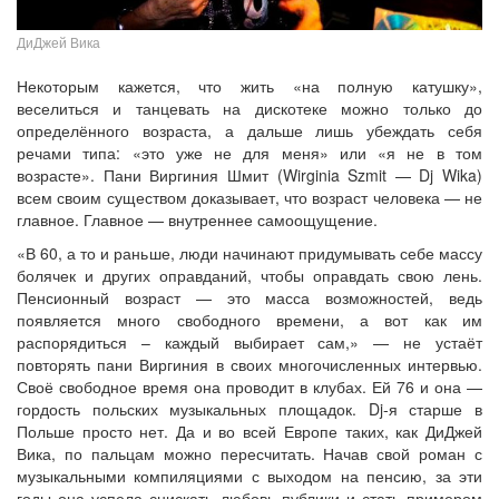
ДиДжей Вика
Некоторым кажется, что жить «на полную катушку»,
веселиться и танцевать на дискотеке можно только до
определённого возраста, а дальше лишь убеждать себя
речами типа: «это уже не для меня» или «я не в том
возрасте». Пани Виргиния Шмит (Wirginia Szmit — Dj Wika)
всем своим существом доказывает, что возраст человека — не
главное. Главное — внутреннее самоощущение.
«В 60, а то и раньше, люди начинают придумывать себе массу
болячек и других оправданий, чтобы оправдать свою лень.
Пенсионный возраст — это масса возможностей, ведь
появляется много свободного времени, а вот как им
распорядиться – каждый выбирает сам,» — не устаёт
повторять пани Виргиния в своих многочисленных интервью.
Своё свободное время она проводит в клубах. Ей 76 и она —
гордость польских музыкальных площадок. Dj-я старше в
Польше просто нет. Да и во всей Европе таких, как ДиДжей
Вика, по пальцам можно пересчитать. Начав свой роман с
музыкальными компиляциями с выходом на пенсию, за эти
годы она успела снискать любовь публики и стать примером