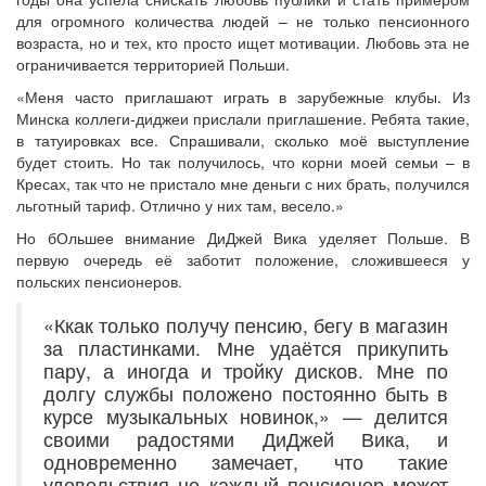
для огромного количества людей – не только пенсионного
возраста, но и тех, кто просто ищет мотивации. Любовь эта не
ограничивается территорией Польши.
«Меня часто приглашают играть в зарубежные клубы. Из
Минска коллеги-диджеи прислали приглашение. Ребята такие,
в татуировках все. Спрашивали, сколько моё выступление
будет стоить. Но так получилось, что корни моей семьи – в
Кресах, так что не пристало мне деньги с них брать, получился
льготный тариф. Отлично у них там, весело.»
Но бОльшее внимание ДиДжей Вика уделяет Польше. В
первую очередь её заботит положение, сложившееся у
польских пенсионеров.
«Ккак только получу пенсию, бегу в магазин
за пластинками. Мне удаётся прикупить
пару, а иногда и тройку дисков. Мне по
долгу службы положено постоянно быть в
курсе музыкальных новинок,» — делится
своими радостями ДиДжей Вика, и
одновременно замечает, что такие
удовольствия не каждый пенсионер может