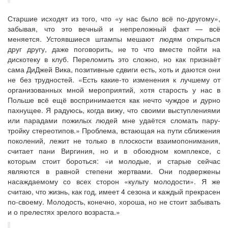
Старшие исходят из того, что «у нас было всё по-другому»,
забывая, что это вечный и непреложный факт — всё
меняется. Устоявшиеся штампы мешают людям открыться
друг другу, даже поговорить, не то что вместе пойти на
дискотеку в клуб. Переломить это сложно, но как признаёт
сама ДиДжей Вика, позитивные сдвиги есть, хоть и даются они
не без трудностей. «Есть какие-то изменения к лучшему от
организованных мной мероприятий, хотя старость у нас в
Польше всё ещё воспринимается как нечто чуждое и дурно
пахнущее. Я радуюсь, когда вижу, что своими выступлениями
или парадами пожилых людей мне удаётся сломать пару-
тройку стереотипов.» Проблема, встающая на пути сближения
поколений, лежит не только в плоскости взаимопонимания,
считает пани Виргиния, но и в обоюдном комплексе, с
которым стоит бороться: «и молодые, и старые сейчас
являются в равной степени жертвами. Они подвержены
насаждаемому со всех сторон «культу молодости». Я же
считаю, что жизнь, как год, имеет 4 сезона и каждый прекрасен
по-своему. Молодость, конечно, хороша, но не стоит забывать
и о прелестях зрелого возраста.»