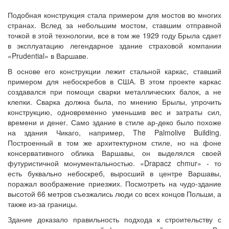
Подобная конструкция стала примером для мостов во многих
странах. Вслед за небольшим мостом, ставшим отправной
точкой в этой технологии, все в том же 1929 году Брыла сдает
в эксплуатацию легендарное здание страховой компании
«Prudential» в Варшаве.
В основе его конструкции лежит стальной каркас, ставший
примером для небоскребов в США. В этом проекте каркас
создавался при помощи сварки металлических балок, а не
клепки. Сварка должна была, по мнению Брылы, упрочить
конструкцию, одновременно уменьшив вес и затраты сил,
времени и денег. Само здание в стиле ар-деко было похоже
на здания Чикаго, например, The Palmolive Building.
Построенный в том же архитектурном стиле, но на фоне
консервативного облика Варшавы, он выделялся своей
футуристичной монументальностью. «Drapacz chmur» - то
есть буквально небоскреб, выросший в центре Варшавы,
поражал воображение приезжих. Посмотреть на чудо-здание
высотой 66 метров съезжались люди со всех концов Польши, а
также из-за границы.
Здание доказало правильность подхода к строительству с