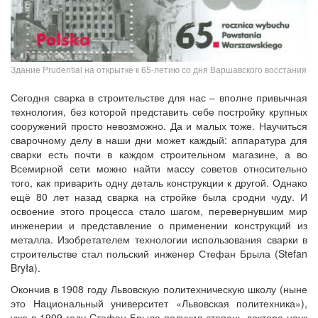
Здание Prudential на открытке к 65-летию со дня Варшавского восстания
Сегодня сварка в строительстве для нас – вполне привычная
технология, без которой представить себе постройку крупных
сооружений просто невозможно. Да и малых тоже. Научиться
сварочному делу в наши дни может каждый: аппаратура для
сварки есть почти в каждом строительном магазине, а во
Всемирной сети можно найти массу советов относительно
того, как приварить одну деталь конструкции к другой. Однако
ещё 80 лет назад сварка на стройке была сродни чуду. И
освоение этого процесса стало шагом, перевернувшим мир
инженерии и представление о применении конструкций из
металла. Изобретателем технологии использования сварки в
строительстве стал польский инженер Стефан Брыла (Stefan
Bryła).
Окончив в 1908 году Львовскую политехническую школу (ныне
это Национальный университет «Львовская политехника»),
уже в 1909 году Cтефан Брыла получил степень доктора наук