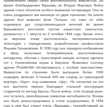
применением сварки своей феноменальной живучестью. Во
время бомбардировок Варшавы во Вторую Мировую Войну
здание стало объектом особого внимания гитлеровцев. Оно их
очень раздражало как минимум по двум причинам. На шпиле
здания был вывешен флаг Польши, что само по себе
поднимало дух сопротивляющихся жителей во время
Варшавского восстания против нацистских оккупантов,
длившегося с 1 августа по 2 октября 1944 года. Кроме этого,
на верхнем этаже располагалась экспериментальная
телестудия с передатчиком, разработанная профессором
Янушем Грошковским. В 1936 году она передала изображение
в эфир нескольких телеприёмников, расположенных
неподалеку, обогнав с трансляцией немцев, которые сделали
это к Олимпийским играм в Берлине. Возможно поэтому
здание Pruedential обстреливалось с особым пристрастием.
Вермахтом по строению было выпущено более 1000
снарядов, включая 2-тонный 600 мм снаряд из самоходной
мортиры «Карл» под названием «Циу». Но несмотря на это
оно выстояло именно благодаря стальной конструкции
созданной по методу Брылы. После войны, стоя посреди руин,
оно осталось своеобразным символом несгибаемости. Вскоре
оно было реконструировано в стиле соцзреализма. В 1954
году в нём был открыт отель «Варшава», проработавший до