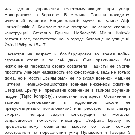
или здание управления телекоммуникации при улице
Новогродзкой в Варшаве. В столице Польши находится
известный туристам Национальный музей на улице Aleje
Jerozolimskie 3. Комплекс также построен на основе сварных
конструкций Стефана Брылы. Небоскрёб Mister Katowic
встретит вас, соответственно, в городе Катовице на улице ul.
Żwirki i Wigury 15−17.
Несмотря на возраст и бомбардировки во время войны
строения стоят и по сей день. Они практически без
исключения пережили своего создателя. Нацисты не смогли
простить ученому надёжность его конструкций, ведь не только
дома, но и мосты Брылы были не по зубам военной машине
Гитлера. Немецко-фашистские военные инженеры схватили
Стефана Брылу и, предъявив обвинение в тайном обучении
людей (Tajne komplety), поместили под арест. Обвинение в
тайном преподавании в подпольной школе не
предусматривало помилования: или расстрел, или лагерь
смерти. Пионера сварки конструкций из металла,
выдающегося польского инженера Стефана Брылу по
предъявленному обвинению вместе со всей семьей
расстреляли на пересечении улиц Пулавской и Говорка 3