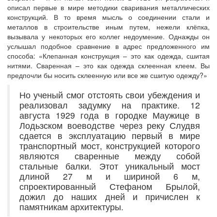
описал первые в мире методики сваривания металлических
конструкций. В то время мысль о соединении стали и
металлов в строительстве иным путем, нежели клёпка,
вызывала у некоторых его коллег недоумение. Однажды он
услышал подобное сравнение в адрес предложенного им
способа: «Клепанная конструкция – это как одежда, сшитая
нитями. Сваренная – это как одежда склеенная клеем. Вы
предпочли бы носить склеенную или все же сшитую одежду?»
Но ученый смог отстоять свои убеждения и
реализовал задумку на практике. 12
августа 1929 года в городке Маужице в
Лодьзском воеводстве через реку Слудвя
сдается в эксплуатацию первый в мире
транспортный мост, конструкцией которого
являются сваренные между собой
стальные балки. Этот уникальный мост
длиной 27 м и шириной 6 м,
спроектированный Стефаном Брылой,
дожил до наших дней и причислен к
памятникам архитектуры.