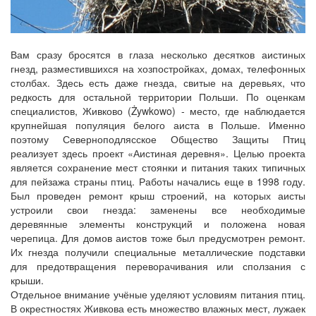
Вам сразу бросятся в глаза несколько десятков аистиных
гнезд, разместившихся на хозпостройках, домах, телефонных
столбах. Здесь есть даже гнезда, свитые на деревьях, что
редкость для остальной территории Польши. По оценкам
специалистов, Живково (Żywkowo) - место, где наблюдается
крупнейшая популяция белого аиста в Польше. Именно
поэтому Северноподлясское Общество Защиты Птиц
реализует здесь проект «Аистиная деревня». Целью проекта
является сохранение мест стоянки и питания таких типичных
для пейзажа страны птиц. Работы начались еще в 1998 году.
Был проведен ремонт крыш строений, на которых аисты
устроили свои гнезда: заменены все необходимые
деревянные элементы конструкций и положена новая
черепица. Для домов аистов тоже был предусмотрен ремонт.
Их гнезда получили специальные металлические подставки
для предотвращения переворачивания или сползания с
крыши.
Отдельное внимание учёные уделяют условиям питания птиц.
В окрестностях Живкова есть множество влажных мест, лужаек