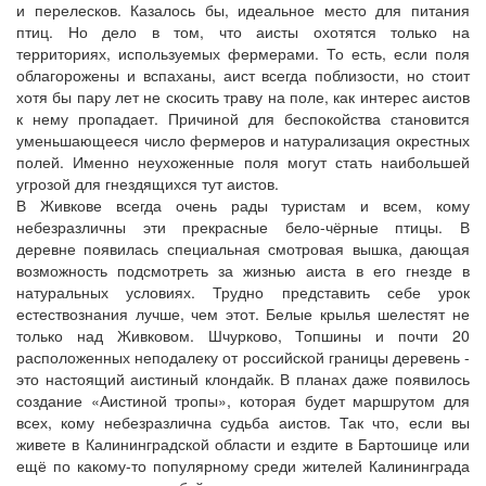
и перелесков. Казалось бы, идеальное место для питания
птиц. Но дело в том, что аисты охотятся только на
территориях, используемых фермерами. То есть, если поля
облагорожены и вспаханы, аист всегда поблизости, но стоит
хотя бы пару лет не скосить траву на поле, как интерес аистов
к нему пропадает. Причиной для беспокойства становится
уменьшающееся число фермеров и натурализация окрестных
полей. Именно неухоженные поля могут стать наибольшей
угрозой для гнездящихся тут аистов.
В Живкове всегда очень рады туристам и всем, кому
небезразличны эти прекрасные бело-чёрные птицы. В
деревне появилась специальная смотровая вышка, дающая
возможность подсмотреть за жизнью аиста в его гнезде в
натуральных условиях. Трудно представить себе урок
естествознания лучше, чем этот. Белые крылья шелестят не
только над Живковом. Шчурково, Топшины и почти 20
расположенных неподалеку от российской границы деревень -
это настоящий аистиный клондайк. В планах даже появилось
создание «Аистиной тропы», которая будет маршрутом для
всех, кому небезразлична судьба аистов. Так что, если вы
живете в Калининградской области и ездите в Бартошице или
ещё по какому-то популярному среди жителей Калининграда