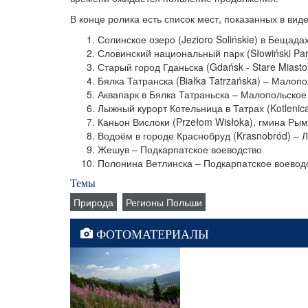
В конце ролика есть список мест, показанных в вид
Солинское озеро (Jezioro Solińskie) в Бещад
Словинский национальный парк (Słowiński Pa
Старый город Гданьска (Gdańsk - Stare Miast
Бялка Татранска (Białka Tatrzańska) – Малоп
Аквапарк в Бялка Татраньска – Малопольское
Лыжный курорт Котельница в Татрах (Kotlenic
Каньон Вислоки (Przełom Wisłoka), гмина Ры
Водоём в городе Краснобруд (Krasnobród) – 
Жешув – Подкарпатское воеводство
Полонина Ветлинска – Подкарпатское воевод
Темы
Природа
Регионы Польши
ФОТОМАТЕРИАЛЫ