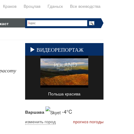
Краков
Вроцлав
Гданьск
Все воеводства
каст
ВИДЕОРЕПОРТАЖ
красоту
Польша красива
-4°C
Варшава
изменить город
прогноз погоды