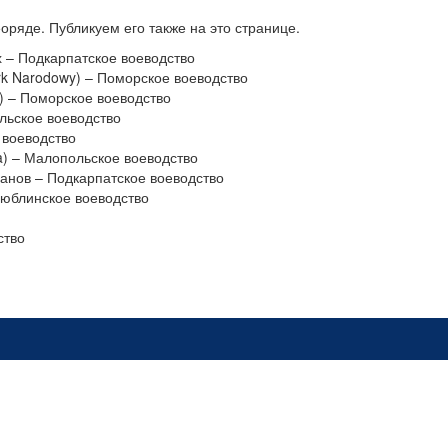
еоряде. Публикуем его также на это странице.
ах – Подкарпатское воеводство
rk Narodowy) – Поморское воеводство
o) – Поморское воеводство
ольское воеводство
 воеводство
a) – Малопольское воеводство
манов – Подкарпатское воеводство
Люблинское воеводство
ство