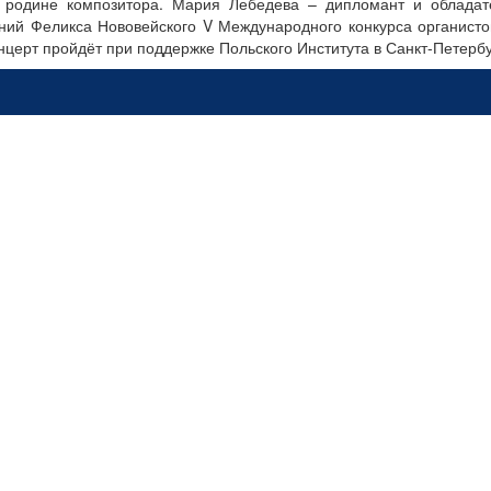
а родине композитора. Мария Лебедева – дипломант и обладат
ний Феликса Нововейского V Международного конкурса органист
нцерт пройдёт при поддержке Польского Института в Санкт-Петербу