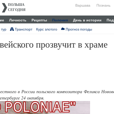
Варшава
Познань
ПОЛЬША
СЕГОДНЯ
ие
Личность
Рецепты
Полония
День в истории
Под
 тур
Транспорт
Курс злотого
Прогноз погоды
ейского прозвучит в храме
естного в России польского композитора Феликса Новов
етербурге 24 октября.