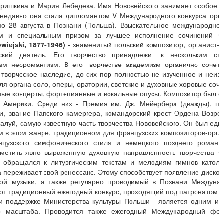
ришкина и Мария Лебедева. Имя Нововейского занимает особое
недавно она стала дипломантом V Международного конкурса ор
по 28 августа в Познани (Польша). Взыскательное международн
мом и специальным призом за лучшее исполнение сочинений 
iejski, 1877-1946)
- знаменитый польский композитор, органист-
еский деятель. Его творчество принадлежит к нескольким с
зм неоромантизм. В его творчестве академизм органично сочет
 творческое наследие, до сих пор полностью не изученное и неи
я органа соло, оперы, оратории, светские и духовные хоровые со
ые концерты, фортепианные и вокальные опусы. Композитор был
 Америки. Среди них - Премия им. Дж. Мейербера (дважды), п
и, звание Папского камергера, командорский крест Ордена Воз
луй, самую известную часть творчества Нововейского. Он был ед
 в этом жанре, традиционном для французских композиторов-орг
цузского симфонического стиля и немецкого позднего роман
тметить явно выраженную духовную направленность творчества 
о обращался к литургическим текстам и мелодиям гимнов като
а переживает свой ренессанс. Этому способствует появление диск
той музыки, а также регулярно проводимый в Познани Междун
тот традиционный ежегодный конкурс, проходящий под патронатом
ри поддержке Министерства культуры Польши - является одним 
го масштаба. Проводится также ежегодный Международный фе