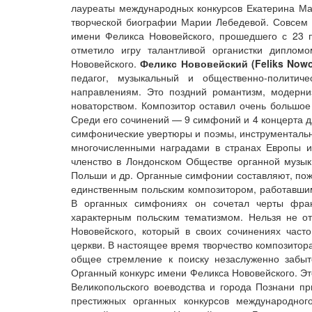
лауреаты международных конкурсов Екатерина Ма
творческой биографии Марии Лебедевой. Совсем 
имени Феликса Нововейского, прошедшего с 23 
отметило игру талантливой органистки дипло
Нововейского.
Феликс Нововейский (Feliks Nowow
педагог, музыкальный и общественно-политич
направлениям. Это поздний романтизм, модерни
новаторством. Композитор оставил очень большое
Среди его сочинений — 9 симфоний и 4 концерта дл
симфонические увертюры и поэмы, инструментальн
многочисленными наградами в странах Европы и
членство в Лондонском Обществе органной музык
Польши и др. Органные симфонии составляют, пожа
единственным польским композитором, работавшим
В органных симфониях он сочетал черты фран
характерным польским тематизмом. Нельзя не о
Нововейского, который в своих сочинениях част
церкви. В настоящее время творчество композитор
общее стремление к поиску незаслуженно забы
Органный конкурс имени Феликса Нововейского. Э
Великопольского воеводства и города Познани п
престижных органных конкурсов международно