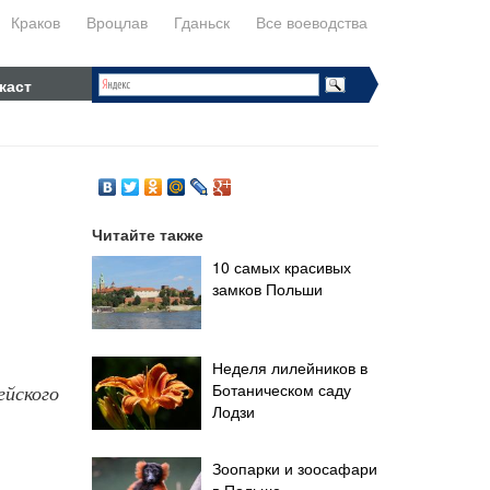
Краков
Вроцлав
Гданьск
Все воеводства
каст
Читайте также
10 самых красивых
замков Польши
Неделя лилейников в
Ботаническом саду
ейского
Лодзи
Зоопарки и зоосафари
в Польше