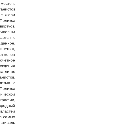
 место в
ганистов
ое жюри
Феликса
виртуоз,
тилевым
ается с
зданное.
чинения,
 отмечен
очётное
рождения
ва ли не
анистов.
тизма с
Феликса
лической
ографии,
ародный
 властей
из самых
стиваль