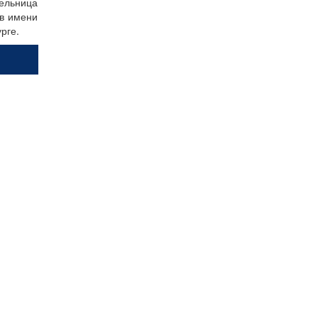
ельница
ов имени
рге.