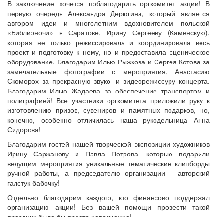
В заключение хочется поблагодарить оргкомитет акции! В
первую очередь Александра Дерюгина, который является
автором идеи и многолетним вдохновителем польской
«Библионочи» в Саратове, Ирину Сергееву (Каменскую),
которая не только режиссировала и координировала весь
проект и подготовку к нему, но и предоставила сценическое
оборудование. Благодарим Илью Рыжкова и Сергея Котова за
замечательные фотографии с мероприятия, Анастасию
Скоморох за прекрасную звуко- и видеорежиссуру концерта.
Благодарим Илью Жадаева за обеспечение транспортом и
полиграфией! Все участники оргкомитета приложили руку к
изготовлению призов, сувениров и памятных подарков, но,
конечно, особенно отличилась наша рукодельница Анна
Сидорова!
Благодарим гостей нашей творческой экспозиции художников
Ирину Саржанову и Павла Петрова, которые подарили
ведущим мероприятия уникальные тематические клипборды
ручной работы, а председателю организации - авторский
галстук-бабочку!
Отдельно благодарим каждого, кто финансово поддержал
организацию акции! Без вашей помощи провести такой
праздник было бы просто невозможно!