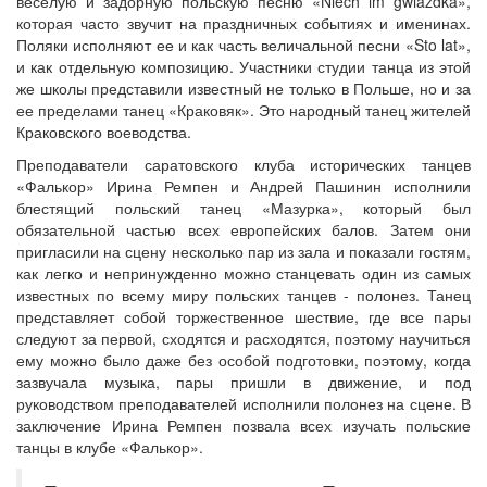
веселую и задорную польскую песню «Niech im gwiazdka»,
которая часто звучит на праздничных событиях и именинах.
Поляки исполняют ее и как часть величальной песни «Sto lat»,
и как отдельную композицию. Участники студии танца из этой
же школы представили известный не только в Польше, но и за
ее пределами танец «Краковяк». Это народный танец жителей
Краковского воеводства.
Преподаватели саратовского клуба исторических танцев
«Фалькор» Ирина Ремпен и Андрей Пашинин исполнили
блестящий польский танец «Мазурка», который был
обязательной частью всех европейских балов. Затем они
пригласили на сцену несколько пар из зала и показали гостям,
как легко и непринужденно можно станцевать один из самых
известных по всему миру польских танцев - полонез. Танец
представляет собой торжественное шествие, где все пары
следуют за первой, сходятся и расходятся, поэтому научиться
ему можно было даже без особой подготовки, поэтому, когда
зазвучала музыка, пары пришли в движение, и под
руководством преподавателей исполнили полонез на сцене. В
заключение Ирина Ремпен позвала всех изучать польские
танцы в клубе «Фалькор».