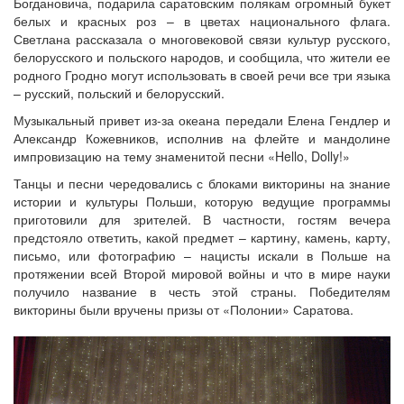
Богдановича, подарила саратовским полякам огромный букет
белых и красных роз – в цветах национального флага.
Светлана рассказала о многовековой связи культур русского,
белорусского и польского народов, и сообщила, что жители ее
родного Гродно могут использовать в своей речи все три языка
– русский, польский и белорусский.
Музыкальный привет из-за океана передали Елена Гендлер и
Александр Кожевников, исполнив на флейте и мандолине
импровизацию на тему знаменитой песни «Hello, Dolly!»
Танцы и песни чередовались с блоками викторины на знание
истории и культуры Польши, которую ведущие программы
приготовили для зрителей. В частности, гостям вечера
предстояло ответить, какой предмет – картину, камень, карту,
письмо, или фотографию – нацисты искали в Польше на
протяжении всей Второй мировой войны и что в мире науки
получило название в честь этой страны. Победителям
викторины были вручены призы от «Полонии» Саратова.