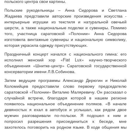
польского центра свои картины.
Польские рукодельницы – Анна Сидорова и Светлана
Жадаева представили авторские произведения искусства -
интерьерные игрушки из текстиля и натуральной овечьей
шерсти, а также национальные поделки и сувениры. Помимо
того, участница саратовской «Полонии» Анна Сидорова
изготовила винтажные сувениры и национальную символику,
которая украсила одежду присутствующих.
Праздничный концерт начался с национального гимна: его
исполнил женский хор «Fiat Lux» научно-творческого
объединения «Шнитке-центр» Саратовской государственной
консерватории имени Л.В.Собинова.
Затем ведущие программы Александр Дерюгин и Николай
Коломийцев предоставили слово первому председателю
саратовской «Полонии» Виталию Маляревичу. Он рассказал о
случайной встрече, благодаря которой в нашем регионе
появилось национальное объединение поляков. «В начале
девяностых я ехал в автобусе и услышал, как рядом двое
мужчин разговаривали по-польски. Я подошел к ним и
попросил разрешения присоединиться к беседе, мне
захотелось поговорить на родном языке. В ходе общения мы