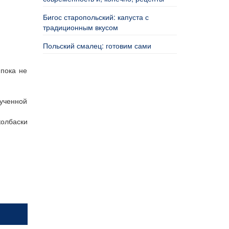
Бигос старопольский: капуста с
традиционным вкусом
Польский смалец: готовим сами
 пока не
лученной
колбаски