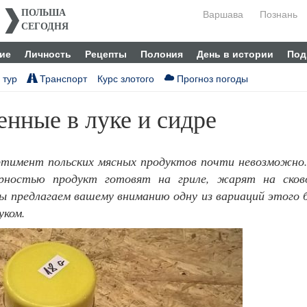
Варшава
Познань
ПОЛЬША
СЕГОДНЯ
ие
Личность
Рецепты
Полония
День в истории
Под
 тур
Транспорт
Курс злотого
Прогноз погоды
енные в луке и сидре
ортимент польских мясных продуктов почти невозможн
рностью продукт готовят на гриле, жарят на сково
Мы предлагаем вашему вниманию одну из вариаций этого 
уком.