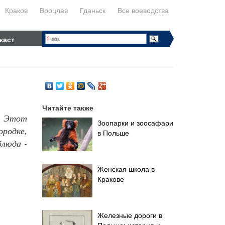
Краков
Вроцлав
Гданьск
Все воеводства
каст
Читайте также
о. Этот
Зоопарки и зоосафари
родке,
в Польше
блюда -
Женская школа в
Кракове
Железные дороги в
Польше: история и