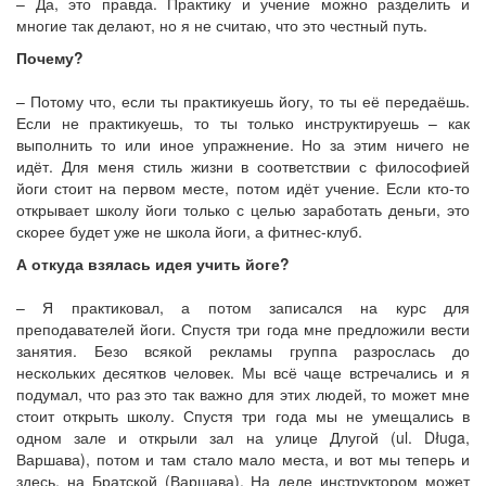
– Да, это правда. Практику и учение можно разделить и
многие так делают, но я не считаю, что это честный путь.
Почему?
– Потому что, если ты практикуешь йогу, то ты её передаёшь.
Если не практикуешь, то ты только инструктируешь – как
выполнить то или иное упражнение. Но за этим ничего не
идёт. Для меня стиль жизни в соответствии с философией
йоги стоит на первом месте, потом идёт учение. Если кто-то
открывает школу йоги только с целью заработать деньги, это
скорее будет уже не школа йоги, а фитнес-клуб.
А откуда взялась идея учить йоге?
– Я практиковал, а потом записался на курс для
преподавателей йоги. Спустя три года мне предложили вести
занятия. Безо всякой рекламы группа разрослась до
нескольких десятков человек. Мы всё чаще встречались и я
подумал, что раз это так важно для этих людей, то может мне
стоит открыть школу. Спустя три года мы не умещались в
одном зале и открыли зал на улице Длугой (ul. Długa,
Варшава), потом и там стало мало места, и вот мы теперь и
здесь, на Братской (Варшава). На деле инструктором может