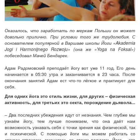
Оказалось, что заработать по меркам Польши он может
довольно прилично. При условии того же трудолюбия. С
основателем популярной в Варшаве школы Йоги «Akademia
Jogi i Harmonijnego Rozwoju» (она же «Yoga na Foksal»)
побеседовал Мачей Бендарек.
Адам Радомовский преподаёт йогу вот уже 11 год. Его день
начинается в 05:30 утра и заканчивается в 23 часа. После
окончания занятий Адам ест что-то лёгкое и практикует для
себя.
Для одних йога это стиль жизни, для других – физическая
активность, для третьих это секта, порождение дьявола...
– Два последних убеждения идут от незнания. Чем глубже мы
узнаём йогу, тем лучше понимаем, что она даёт нам
возможность узнавать себя с точки зрения как физической, так
и психической. С помощью йоги мы можем работать со
своими страхами, эмоциями, со своим разумом. Йога – это