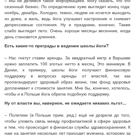
– Мы не делимся такой информацией. Могу сказать, что это
сезонный бизнес. По определению хуже выглядит конец года:
ноябрь, декабрь. Холодно, темно, людям не хочется выходить
из дома, а жаль, ведь йога улучшает настроение и снимает
депрессивные состояния. Ну и праздники, конечно. Также
слабо выглядит лето. Очень хороши месяцы весенние, когда
день становится длиннее.
Есть какие-то преграды в ведении школы йоги?
– Нас гнетут ставки аренды. За квадратный метр в Варшаве
нужно заплатить 100 злотых нетто в месяц. Это минимум. В
Дании, к примеру, школы йоги получают финансовую
поддержку в вопросах аренды от властей, так как
пропагандируют здоровый образ жизни, там фонд здоровья
доплачивает к стоимости занятия. Мне бы, конечно, хотелось,
чтобы и в Польше йога обрела подобную поддержку.
Ну от власти вы, наверное, не ожидаете никаких льгот...
– Политики (в Польше прим. ред.) ещё не дозрели до того,
чтобы уловить связь между профилактикой в сфере здоровья
и тем, что происходит в финансах службы здравоохранения. К
нам на занятия несколько лет приходит мужчина, которому за