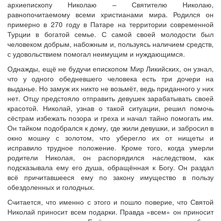
архиепископу Николаю – Святителю Николаю,
равнопочитаемому всеми христианами мира. Родился он
примерно в 270 году в Патаре на территории современной
Турции в богатой семье. С самой своей молодости был
человеком добрым, набожным и, пользуясь наличием средств,
с удовольствием помогал неимущим и нуждающимся.
Однажды, ещё не будучи епископом Мир Ликийских, он узнал,
что у одного обедневшего человека есть три дочери на
выданье. Но замуж их никто не возьмёт, ведь приданного у них
нет. Отцу предстояло отправить девушек зарабатывать своей
красотой. Николай, узнав о такой ситуации, решил помочь
сёстрам избежать позора и греха и начал тайно помогать им.
Он тайком подобрался к дому, где жили девушки, и забросил в
окно мошну с золотом, что уберегло их от нищеты и
исправило трудное положение. Кроме того, когда умерли
родители Николая, он распорядился наследством, как
подсказывала ему его душа, обращённая к Богу. Он раздал
всё причитавшееся ему по закону имущество в пользу
обездоленных и голодных.
Считается, что именно с этого и пошло поверие, что Святой
Николай приносит всем подарки. Правда «всем» он приносит