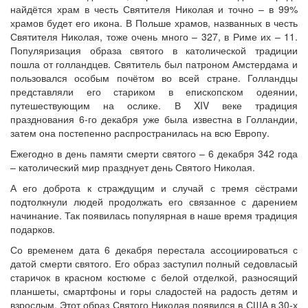
найдётся храм в честь Святителя Николая и точно – в 99%
храмов будет его икона. В Польше храмов, названных в честь
Святителя Николая, тоже очень много – 327, в Риме их – 11.
Популяризация образа святого в католической традиции
пошла от голландцев. Святитель был патроном Амстердама и
пользовался особым почётом во всей стране. Голландцы
представляли его стариком в епископском одеянии,
путешествующим на ослике. В XIV веке традиция
празднования 6-го декабря уже была известна в Голландии,
затем она постепенно распространилась на всю Европу.
Ежегодно в день памяти смерти святого – 6 декабря 342 года
– католический мир празднует день Святого Николая.
А его доброта к страждущим и случай с тремя сёстрами
подтолкнули людей продолжать его связанное с дарением
начинание. Так появилась популярная в наше время традиция
подарков.
Со временем дата 6 декабря перестала ассоциироваться с
датой смерти святого. Его образ заступил полный седовласый
старичок в красном костюме с белой отделкой, разносящий
планшеты, смартфоны и горы сладостей на радость детям и
взрослым. Этот образ Святого Николая появился в США в 30-х