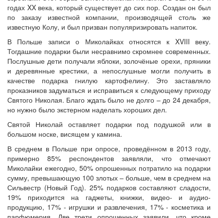
годах XX века, который существует до сих пор. Создан он был
по заказу известной компании, производящей столь же
известную Колу, и был призван популяризировать напиток.
В Польше записи о Миколайках относятся к XVIII веку.
Тогдашние подарки были несравнимо скромнее современных.
Послушные дети получали яблоки, золочёные орехи, пряники
и деревянные крестики, а непослушные могли получить в
качестве подарка гнилую картофелину. Это заставляло
проказников задуматься и исправиться к следующему приходу
Святого Николая. Благо ждать было не долго – до 24 декабря,
но нужно было экстерном наделать хороших дел.
Святой Николай оставляет подарки под подушкой или в
большом носке, висящем у камина.
В среднем в Польше при опросе, проведённом в 2013 году,
примерно 85% респондентов заявляли, что отмечают
Миколайки ежегодно, 50% опрошенных потратило на подарки
сумму, превышающую 100 злотых – больше, чем в среднем на
Сильвестр (Новый Год). 25% подарков составляют сладости,
19% приходится на гаджеты, книжки, видео- и аудио-
продукцию, 17% - игрушки и развлечения, 17% - косметика и
парфюмерия. Две трети опрошенных заявили, что кроме