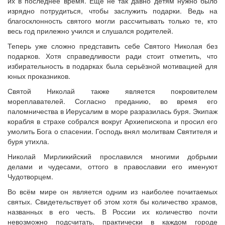
их в последнее время. Ещё не так давно детям нужно было
изрядно потрудиться, чтобы заслужить подарки. Ведь на
благосклонность святого могли рассчитывать только те, кто
весь год прилежно учился и слушался родителей.
Теперь уже сложно представить себе Святого Николая без
подарков. Хотя справедливости ради стоит отметить, что
избирательность в подарках была серьёзной мотивацией для
юных проказников.
Святой Николай также является покровителем
мореплавателей. Согласно преданию, во время его
паломничества в Иерусалим в море разразилась буря. Экипаж
корабля в страхе собрался вокруг Архиепископа и просил его
умолить Бога о спасении. Господь внял молитвам Святителя и
буря утихла.
Николай Мирликийский прославился многими добрыми
делами и чудесами, оттого в православии его именуют
Чудотворцем.
Во всём мире он является одним из наиболее почитаемых
святых. Свидетельствует об этом хотя бы количество храмов,
названных в его честь. В России их количество почти
невозможно подсчитать, практически в каждом городе