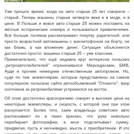
Уже прошло время, когда на авто старше 25 лет говорили –
старый. Теперь машины старше четверти века и в моде, и в
цене. В Польше и вовсе авто старше 25 можно поставить на
жёлтые исторические номера и пользоваться привилегиями.
Всё больше поляков рассматривает покупку раритетной, или
просто возрастной автомашины с магнитофоном на борту, не
как блажь, а как вложение денег. Ситуация объясняется
достаточно просто: машины старше 25 – уже классика.
Примечательно, что ещё недавно круг интересов польских
„ретроавтолюбителей” ограничивался Мерседесами, БМВ,
Ауди и прочим немецким отечественным автопромом. Но,
судя по тем экземплярам, которые представлены на самом
популярном польском сайте автообъявлений "Отомото", взор
охотников за ретромобилями устремился на восток.
Об этом достаточно красноречиво говорят и высокая цена на
некоторые экземпляры, и скорость, с которой они при этом
раскупаются. Более того, сами владельцы советских авто
расписывают их в таких красках, что рука невольно
перебирает фотографии, а мозг подсчитывает сумму,
придвигая, пусть и неочевидно, мысль о приобретении. И это
несмотря на то, что все, кто имел возможность ездить на