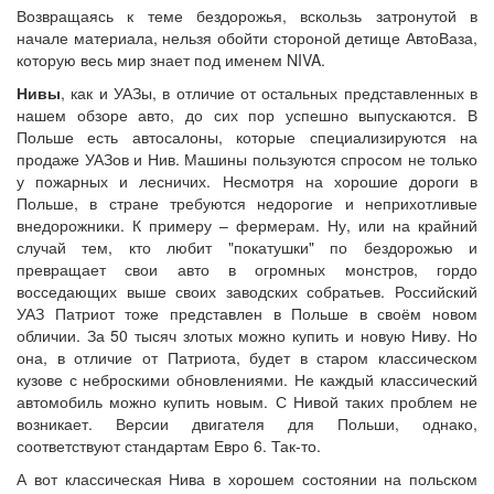
Возвращаясь к теме бездорожья, вскользь затронутой в
начале материала, нельзя обойти стороной детище АвтоВаза,
которую весь мир знает под именем NIVA.
Нивы
, как и УАЗы, в отличие от остальных представленных в
нашем обзоре авто, до сих пор успешно выпускаются. В
Польше есть автосалоны, которые специализируются на
продаже УАЗов и Нив. Машины пользуются спросом не только
у пожарных и лесничих. Несмотря на хорошие дороги в
Польше, в стране требуются недорогие и неприхотливые
внедорожники. К примеру – фермерам. Ну, или на крайний
случай тем, кто любит "покатушки" по бездорожью и
превращает свои авто в огромных монстров, гордо
восседающих выше своих заводских собратьев. Российский
УАЗ Патриот тоже представлен в Польше в своём новом
обличии. За 50 тысяч злотых можно купить и новую Ниву. Но
она, в отличие от Патриота, будет в старом классическом
кузове с неброскими обновлениями. Не каждый классический
автомобиль можно купить новым. С Нивой таких проблем не
возникает. Версии двигателя для Польши, однако,
соответствуют стандартам Евро 6. Так-то.
А вот классическая Нива в хорошем состоянии на польском