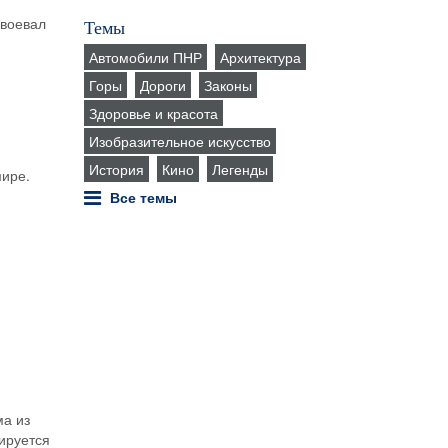
авоевал
Темы
Автомобили ПНР
Архитектура
Горы
Дороги
Законы
Здоровье и красота
Изобразительное искусство
История
Кино
Легенды
мире.
Все темы
ма из
ируется