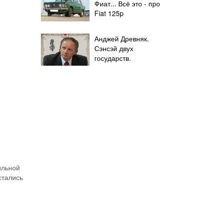
Фиат... Всё это - про
Fiat 125p
Анджей Древняк.
Сэнсэй двух
государств.
ильной
стались