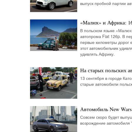
выпуск пробной партии а
«Малюх» и Африка: 16
В польском языке «Малюх»
автопрома Fiat 126p. В п
первые километры дорог ем
этот автомобильчик удивл
удивлять Африку.
На старых польских а
13 сентября в городе Като
старые автомобили польск
Автомобиль New Warsa
Совсем скоро будет выпущ
возрождение автомобиля "