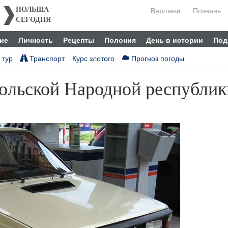
Варшава
Познань
ПОЛЬША
СЕГОДНЯ
ие
Личность
Рецепты
Полония
День в истории
Под
 тур
Транспорт
Курс злотого
Прогноз погоды
льской Народной республики