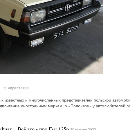
.
15 апреля 2023
ых известных и многочисленных представителей польской автомоб
едпочтение иностранным маркам, о «Полонезе» у автолюбителей о
иат... Всё это - про Fiat 125p
20 января 2022