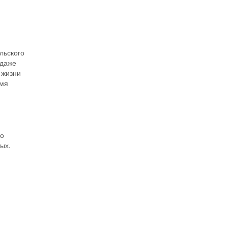
льского
 даже
 жизни
емя
ко
ых.