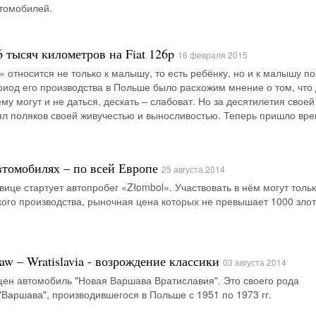
втомобилей.
 тысяч километров на Fiat 126p
16 февраля 2015
 относится не только к малышу, то есть ребёнку, но и к малышу по
ериод его производства в Польше было расхожим мнение о том, что
у могут и не даться, дескать – слабоват. Но за десятилетия своей
ял поляков своей живучестью и выносливостью. Теперь пришло вр
втомобилях – по всей Европе
25 августа 2014
вице стартует автопробег «Złombol». Участвовать в нём могут толь
ого производства, рыночная цена которых не превышает 1000 злот
w – Wratislavia - возрождение классики
03 августа 2014
ен автомобиль "Новая Варшава Вратиславия". Это своего рода
Варшава", производившегося в Польше с 1951 по 1973 гг.