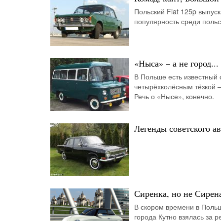
Польский Fiat 125p выпуск
популярность среди польс
«Ныса» – а не город..
В Польше есть известный 
четырёхколёсным тёзкой –
Речь о «Нысе», конечно.
Легенды советского а
Сиренка, но не Сирен
В скором времени в Польш
города Кутно взялась за 