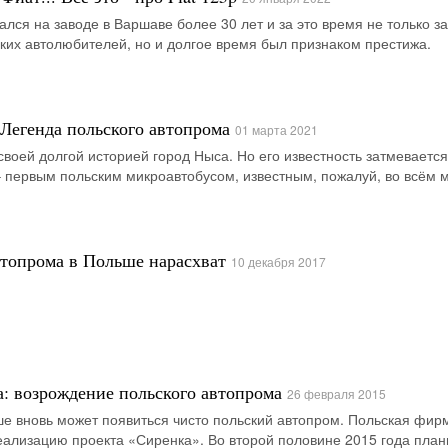
ался на заводе в Варшаве более 30 лет и за это время не только з
ких автолюбителей, но и долгое время был признаком престижа.
. Легенда польского автопрома
01 марта 2021
своей долгой историей город Ныса. Но его известность затмевается
 первым польским микроавтобусом, известным, пожалуй, во всём 
втопрома в Польше нарасхват
10 декабря 2017
а: возрождение польского автопрома
26 февраля 2015
е вновь может появиться чисто польский автопром. Польская фир
реализацию проекта «Сиренка». Во второй половине 2015 года план