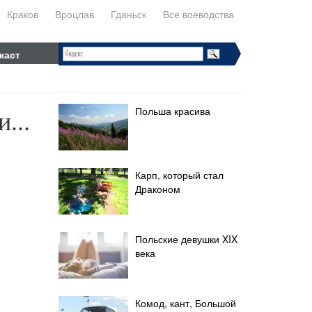
Краков
Вроцлав
Гданьск
Все воеводства
каст
...
Польша красива
Карп, который стал
Драконом
Польские девушки XIX
века
Комод, кант, Большой