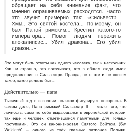
обращает на себя внимание факт, что
мнения опрашиваемых расходятся. Часто
это звучит примерно так: «Сильвестр...
Хмм.. Это святой костёла... По-моему, он
был Папой римским... Крестил какого-то
императора... Помог людям пережить
апокалипсис... Убил дракона... Его убил
дракон...»
Это могут быть ответы как одного человека, так и нескольких.
Как ни странно, это показывает, что в общем люди имею
представление о Сильвестре. Правда, не о том и не совсем
такое, какое должно быть.
Действительно — папа
Тысячный год в сознании поляков фигурирует неспроста. В
самом деле, Папа римский Сильвестр II — мало того, что
личность, сама по себе выдающаяся в европейской истории,
так ещё и человек, отметившийся памятными для Польши
поступками. Это он канонизировал Святого Войтеха (Św.
Wojciech) – одного из трёх главных патронов Польши,