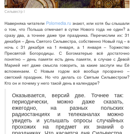
Сильвестр I
Наверняка читатели
Polomedia.ru
знают, или хотя бы слышали
о том, что Польша отмечает в сутки Нового года не один? а
сразу два, а точнее даже три праздника. Перечислим их: 31
декабря – День Святого Сильвестра, собственно Новый год – в
ночь с 31 декабря на 1 января, а 1 января – Торжество
Пресвятой Богородицы. С Богоматерью всё достаточно
понятно – день памяти есть день памяти, в случае с Девой
Марией нет даже смысла говорить, за какие заслуги мы Её
вспоминаем. С Новым годом всё вообще прозрачно –
светский праздник. Но что делать со Святым Сильвестром?
Кто он и почему у него такой день в календаре?
Оказывается, версий две. Точнее так:
периодически, можно даже сказать,
ежегодно, на разных польских
радиостанциях и телеканалах можно
увидеть и услышать опросы случайных
прохожих на предмет их знаний о
праздниках. Что касается дня Сильвестра,