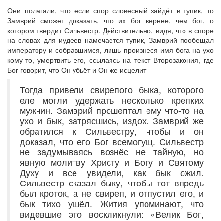
Они полагали, что если спор словесный зайдёт в тупик, то
Замврий сможет доказать, что их бог вернее, чем бог, о
котором твердит Сильвестр. Действительно, видя, что в споре
на словах для иудеев намечается тупик, Замврий пообещал
императору и собравшимся, лишь произнеся имя бога на ухо
кому-то, умертвить его, ссылаясь на текст Второзакония, где
Бог говорит, что Он убьёт и Он же исцелит.
Тогда привели свирепого быка, которого
еле могли удержать несколько крепких
мужчин. Замврий прошептал ему что-то на
ухо и бык, затрясшись, издох. Замврий же
обратился к Сильвестру, чтобы и он
доказал, что его Бог всемогущ. Сильвестр
не задумываясь вознёс не тайную, но
явную молитву Христу и Богу и Святому
Духу и все увидели, как бык ожил.
Сильвестр сказал быку, чтобы тот впредь
был кроток, а не свиреп, и отпустил его, и
бык тихо ушёл. Жития упоминают, что
видевшие это воскликнули: «Велик Бог,