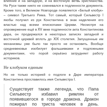
влияние и на западную, и на восточную ветвь христианства.
На Руси также никто не сомневался в подлинности документа.
Кроме того, в Великом Новгороде появляется «Белый клобук»
– символ Третьего Рима. Тот самый, который Сильвестр I
якобы получил из рук Константина в знак наделения его
властью над всеми епископами Церкви. Несмотря на
опровержение ещё в XV веке подлинности акта Константинова
дара, он продержался в некоторых записях западной и
восточной церквей вплоть до XIX столетия. Запущенные им
механизмы уже было так просто не остановить. Вообще
средневековье изобилует фальшивками и подложными
документами, что порой серьёзно затрудняет работу
историков.
Не клобуком единым
Но не только историей о подлоге в Даре императора
Константина прославилось имя Сильвестра I.
Существует также легенда, что Папа
Сильвестр избавил римлян от
появившегося в городе дракона. Дракон
пожирал по триста человек в день.