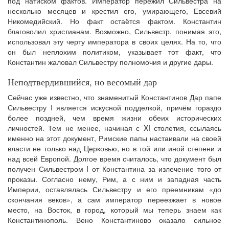
под натиском фактов. Император пережил Сильвестра на
несколько месяцев и крестил его, умирающего, Евсевий
Никомедийский. Но факт остаётся фактом. Константин
благоволил христианам. Возможно, Сильвестр, понимая это,
использовал эту черту императора в своих целях. На то, что
он был неплохим политиком, указывает тот факт, что
Константин жаловал Сильвестру полномочия и другие дары.
Неподтвердившийся, но весомый дар
Сейчас уже известно, что знаменитый Константинов Дар папе
Сильвестру I является искусной подделкой, причём гораздо
более поздней, чем время жизни обеих исторических
личностей. Тем не менее, начиная с XI столетия, ссылаясь
именно на этот документ, Римские папы настаивали на своей
власти не только над Церковью, но в той или иной степени и
над всей Европой. Долгое время считалось, что документ был
получен Сильвестром I от Константина за излечение того от
проказы. Согласно нему, Рим, а с ним и западная часть
Империи, оставлялась Сильвестру и его преемникам «до
скончания веков», а сам император переезжает в новое
место, на Восток, в город, который мы теперь знаем как
Константинополь. Вено Константиново оказало сильное