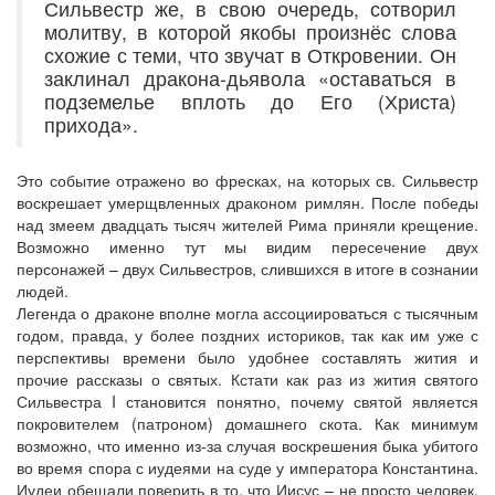
Сильвестр же, в свою очередь, сотворил
молитву, в которой якобы произнёс слова
схожие с теми, что звучат в Откровении. Он
заклинал дракона-дьявола «оставаться в
подземелье вплоть до Его (Христа)
прихода».
Это событие отражено во фресках, на которых св. Сильвестр
воскрешает умерщвленных драконом римлян. После победы
над змеем двадцать тысяч жителей Рима приняли крещение.
Возможно именно тут мы видим пересечение двух
персонажей – двух Сильвестров, слившихся в итоге в сознании
людей.
Легенда о драконе вполне могла ассоциироваться с тысячным
годом, правда, у более поздних историков, так как им уже с
перспективы времени было удобнее составлять жития и
прочие рассказы о святых. Кстати как раз из жития святого
Сильвестра I становится понятно, почему святой является
покровителем (патроном) домашнего скота. Как минимум
возможно, что именно из-за случая воскрешения быка убитого
во время спора с иудеями на суде у императора Константина.
Иудеи обещали поверить в то, что Иисус – не просто человек,