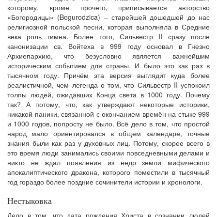
которому, кроме прочего, приписывается авторство
«Богородицы» (Bogurodzica) – старейшей дошедшей до нас
религиозной польской песни, которая выполняла в Средние
века роль гимна. Более того, Сильвестр II сразу после
канонизации св. Войтеха в 999 году основал в Гнезно
Архиепархию, что безусловно является важнейшим
историческим событием для страны. И было это как раз в
тысячном году. Причём эта версия выглядит куда более
реалистичной, чем легенда о том, что Сильвестр II успокоил
толпы людей, ожидавших Конца света в 1000 году. Почему
так? А потому, что, как утверждают некоторые историки,
никакой паники, связанной с окончанием времён на стыке 999
и 1000 годов, попросту не было. Всё дело в том, что простой
народ мало ориентировался в общем календаре, точные
знания были как раз у духовных лиц. Потому, скорее всего в
это время люди занимались своими повседневными делами и
никто не ждал появления из недр земли мифического
апокалиптического дракона, которого поместили в тысячный
год гораздо более поздние сочинители истории и хронологи.
Нестыковка
Дело в том, что дата рождения Христа в сознании людей