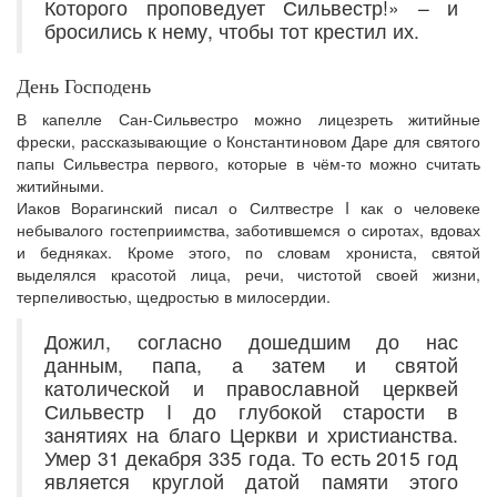
Которого проповедует Сильвестр!» – и
бросились к нему, чтобы тот крестил их.
День Господень
В капелле Сан-Сильвестро можно лицезреть житийные
фрески, рассказывающие о Константиновом Даре для святого
папы Сильвестра первого, которые в чём-то можно считать
житийными.
Иаков Ворагинский писал о Силтвестре I как о человеке
небывалого гостеприимства, заботившемся о сиротах, вдовах
и бедняках. Кроме этого, по словам хрониста, святой
выделялся красотой лица, речи, чистотой своей жизни,
терпеливостью, щедростью в милосердии.
Дожил, согласно дошедшим до нас
данным, папа, а затем и святой
католической и православной церквей
Сильвестр I до глубокой старости в
занятиях на благо Церкви и христианства.
Умер 31 декабря 335 года. То есть 2015 год
является круглой датой памяти этого