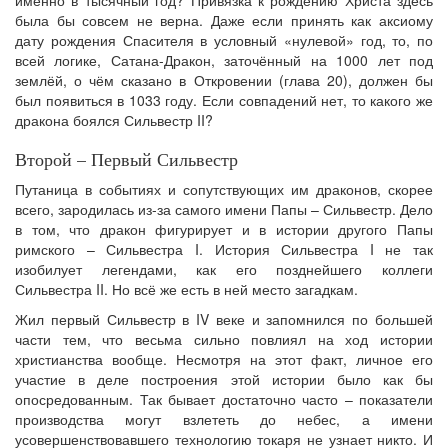
была бы совсем не верна. Даже если принять как аксиому
дату рождения Спасителя в условный «нулевой» год, то, по
всей логике, Сатана-Дракон, заточённый на 1000 лет под
землёй, о чём сказано в Откровении (глава 20), должен бы
был появиться в 1033 году. Если совпадений нет, то какого же
дракона боялся Сильвестр II?
Второй – Первый Сильвестр
Путаница в событиях и сопутствующих им драконов, скорее
всего, зародилась из-за самого имени Папы – Сильвестр. Дело
в том, что дракон фигурирует и в истории другого Папы
римского – Сильвестра I. История Сильвестра I не так
изобилует легендами, как его позднейшего коллеги
Сильвестра II. Но всё же есть в ней место загадкам.
Жил первый Сильвестр в IV веке и запомнился по большей
части тем, что весьма сильно повлиял на ход истории
христианства вообще. Несмотря на этот факт, личное его
участие в деле построения этой истории было как бы
опосредованным. Так бывает достаточно часто – показатели
производства могут взлететь до небес, а имени
усовершенствовавшего технологию токаря не узнает никто. И