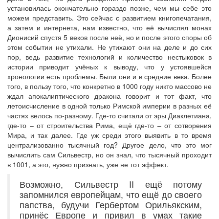
установилась окончательно гораздо позже, чем мы себе это
можем представить. Это сейчас с развитием книгопечатания,
а затем и интернета, нам известно, что её вычислял монах
Дионисий спустя 5 веков после неё, но и после этого споры об
этом событии не утихали. Не утихают они на деле и до сих
пор, ведь развитие технологий и количество нестыковок в
истории приводит учёных к выводу, что у устоявшейся
хронологии есть проблемы. Были они и в средние века. Более
того, в пользу того, что конкретно в 1000 году никто массово не
ждал апокалиптического дракона говорит и тот факт, что
летоисчисление в одной только Римской империи в разных её
частях велось по-разному. Где-то считали от эры Диаклетиана,
где-то – от строительства Рима, ещё где-то – от сотворения
Мира, и так далее. Где уж среди этого выявить в то время
централизованно тысячный год? Другое дело, что это мог
вычислить сам Сильвестр, но он знал, что тысячный проходит
в 1001, а это, нужно признать, уже не тот эффект.
Возможно, Сильвестр II ещё потому
запомнился европейцам, что ещё до своего
папства, будучи Гербертом Орильякским,
принёс Европе и привил в умах такие