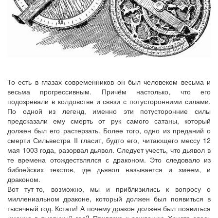
То есть в глазах современников он был человеком весьма и
весьма прогрессивным. Причём настолько, что его
подозревали в колдовстве и связи с потусторонними силами.
По одной из легенд, именно эти потусторонние силы
предсказали ему смерть от рук самого сатаны, который
должен был его растерзать. Более того, одно из преданий о
смерти Сильвестра II гласит, будто его, читающего мессу 12
мая 1003 года, разорвал дьявол. Следует учесть, что дьявол в
те времена отождествлялся с драконом. Это следовало из
библейских текстов, где дьявол называется и змеем, и
драконом.
Вот тут-то, возможно, мы и приблизились к вопросу о
миллениальном драконе, который должен был появиться в
тысячный год. Кстати! А почему дракон должен был появиться
именно в тысячный год? Привязка к рождению Христа здесь