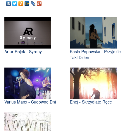
Artur Rojek - Syreny
Kasia Popowska - Przyjdzie
Taki Dzien
Varius Manx - Cudowne Dni
Enej - Skrzydlate Ręce