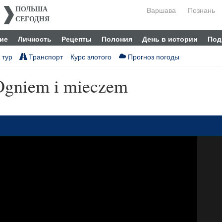
Варшава
Познань
ПОЛЬША
СЕГОДНЯ
ие
Личность
Рецепты
Полония
День в истории
Под
 тур
Транспорт
Курс злотого
Прогноз погоды
Ogniem i mieczem