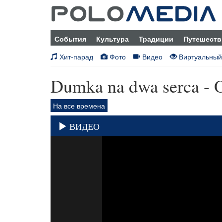
События
Культура
Традиции
Путешеств
Хит-парад
Фото
Видео
Виртуальный
Dumka na dwa serca - 
На все времена
ВИДЕО