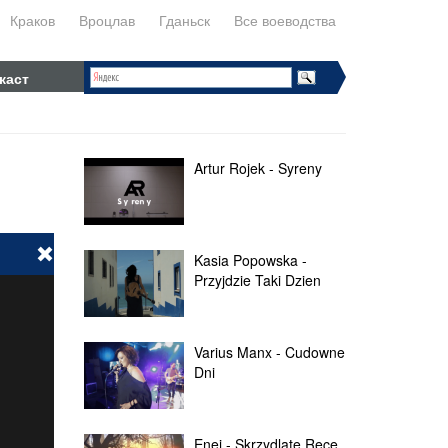
Краков
Вроцлав
Гданьск
Все воеводства
каст
Artur Rojek - Syreny
Kasia Popowska -
Przyjdzie Taki Dzien
Varius Manx - Cudowne
Dni
Enej - Skrzydlate Ręce