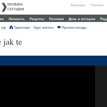
Варшава
Познань
ПОЛЬША
СЕГОДНЯ
ие
Личность
Рецепты
Полония
День в истории
Под
 тур
Транспорт
Курс злотого
Прогноз погоды
 jak te