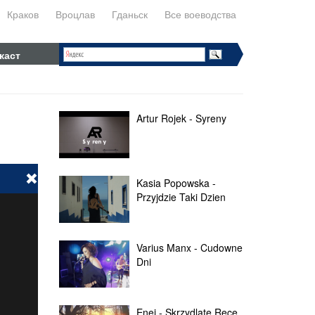
Краков
Вроцлав
Гданьск
Все воеводства
каст
Artur Rojek - Syreny
Kasia Popowska -
Przyjdzie Taki Dzien
Varius Manx - Cudowne
Dni
Enej - Skrzydlate Ręce