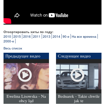
Отсортировать хиты по году:
2010
2015
2016
2011
2013
2014
90-е
На все времена
2000-е
Весь список
Предыдущее видео
Следующее видео
Ewelina Lisowska - Na
Bednarek - Takie chwile
obcy ląd
jak te