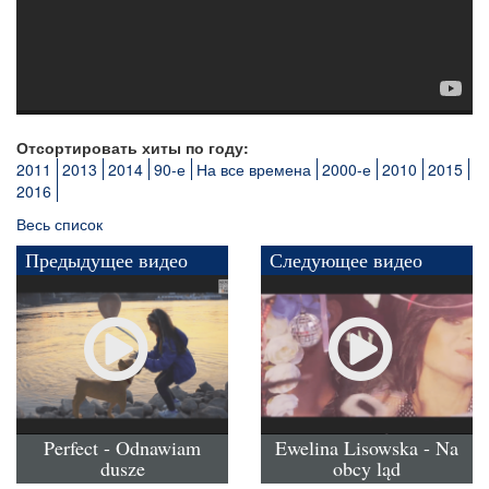
Отсортировать хиты по году:
2011
2013
2014
90-е
На все времена
2000-е
2010
2015
2016
Весь список
Предыдущее видео
Следующее видео
Perfect - Odnawiam
Ewelina Lisowska - Na
dusze
obcy ląd