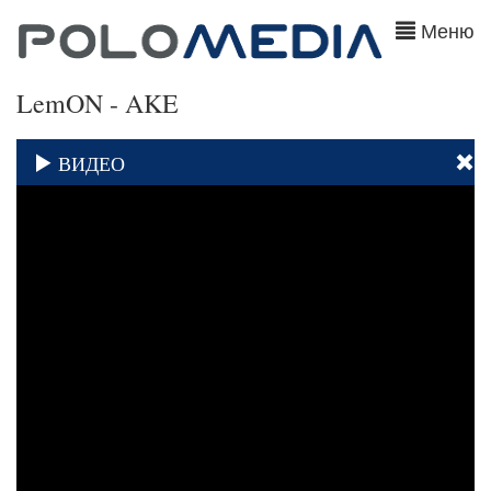
Меню
LemON - AKE
ВИДЕО