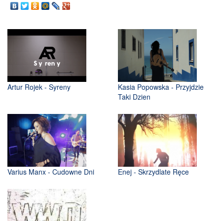
Artur Rojek - Syreny
Kasia Popowska - Przyjdzie
Taki Dzien
Varius Manx - Cudowne Dni
Enej - Skrzydlate Ręce