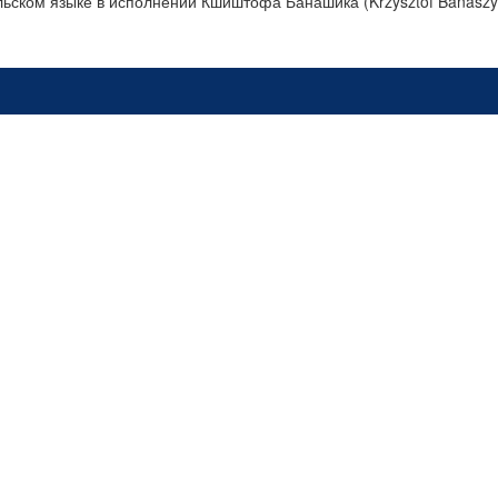
льском языке в исполнении Кшиштофа Банашика (Krzysztof Banaszy