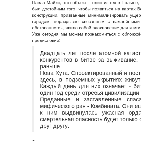
Павла Майки, этот объект – один из тех в Польше
был достойным того, чтобы появиться на картах 
конструкции, призванные минимализировать ущер
городом, неразрывно связанным с важнейшими
обетованного», явило собой вдохновение для книги 
Уже сегодня мы можем познакомиться с обложкой 
предисловии:
Двадцать лет после атомной катас
конкурентов в битве за выживание. 
раньше.
Нова Хута. Спроектированный и постр
здесь, в подземных укрытиях живут
Каждый день для них означает - би
один год среди отребья цивилизации 
Преданные и заставленные спас
мифического рая - Комбината. Они ещ
к ним выдвинулась ужасная орда
смертельная опасность будет только
друг другу.