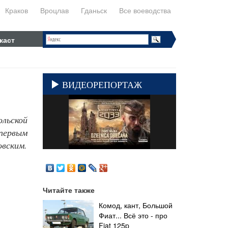
Краков
Вроцлав
Гданьск
Все воеводства
каст
ВИДЕОРЕПОРТАЖ
льской
 первым
вским.
Читайте также
Комод, кант, Большой
Фиат... Всё это - про
Fiat 125p