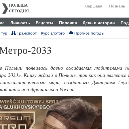
Варшава
Познань
ПОЛЬША
СЕГОДНЯ
ие
Личность
Рецепты
Полония
День в истории
Под
 тур
Транспорт
Курс злотого
Прогноз погоды
 Метро-2033
в Польши появилась давно ожидаемая любителями по
ро 2033». Книгу ждали в Польше, так как она является
тапокалиптического мира, созданного Дмитрием Глухо
ной книжной франшизы в России.