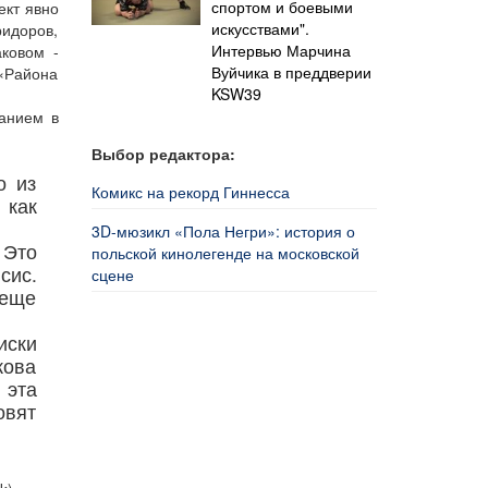
спортом и боевыми
ект явно
искусствами".
ридоров,
Интервью Марчина
аковом -
Вуйчика в преддверии
«Района
KSW39
санием в
Выбор редактора:
о из
Комикс на рекорд Гиннесса
 как
3D-мюзикл «Пола Негри»: история о
 Это
польской кинолегенде на московской
сис.
сцене
 еще
иски
кова
 эта
овят