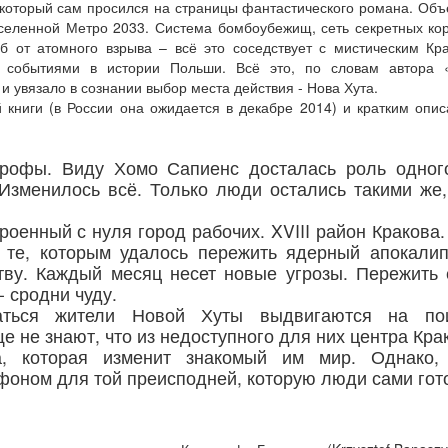
, который сам просился на страницы фантастического романа. Объ
Вселенной Метро 2033. Система бомбоубежищ, сеть секретных ко
б от атомного взрыва – всё это соседствует с мистическим Кр
 событиями в истории Польши. Всё это, по словам автора 
и увязало в сознании выбор места действия - Нова Хута.
книги (в России она ожидается в декабре 2014) и кратким опи
трофы. Виду Хомо Сапиенс досталась роль одног
Изменилось всё. Только люди остались такими же,
оенный с нуля город рабочих. XVIII район Кракова.
 те, которым удалось пережить ядерный апокалип
тву. Каждый месяц несет новые угрозы. Пережить
- сродни чуду.
аться жители Новой Хуты выдвигаются на по
е не знают, что из недоступного для них центра Кра
, которая изменит знакомый им мир. Однако,
 фоном для той преисподней, которую люди сами гот