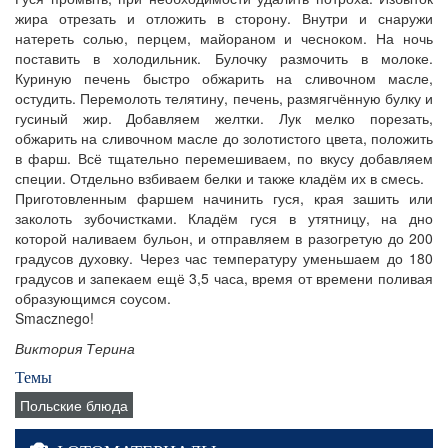
жира отрезать и отложить в сторону. Внутри и снаружи
натереть солью, перцем, майораном и чесноком. На ночь
поставить в холодильник. Булочку размочить в молоке.
Куриную печень быстро обжарить на сливочном масле,
остудить. Перемолоть телятину, печень, размягчённую булку и
гусиный жир. Добавляем желтки. Лук мелко порезать,
обжарить на сливочном масле до золотистого цвета, положить
в фарш. Всё тщательно перемешиваем, по вкусу добавляем
специи. Отдельно взбиваем белки и также кладём их в смесь.
Приготовленным фаршем начинить гуся, края зашить или
заколоть зубочистками. Кладём гуся в утятницу, на дно
которой наливаем бульон, и отправляем в разогретую до 200
градусов духовку. Через час температуру уменьшаем до 180
градусов и запекаем ещё 3,5 часа, время от времени поливая
образующимся соусом.
Smacznego!
Виктория Терина
Темы
Польские блюда