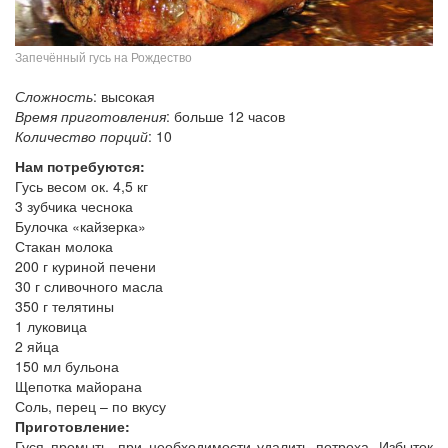
Запечённый гусь на Рождество
Сложность
: высокая
Время приготовления
: больше 12 часов
Количество порций
: 10
Нам потребуются:
Гусь весом ок. 4,5 кг
3 зубчика чеснока
Булочка «кайзерка»
Стакан молока
200 г куриной печени
30 г сливочного масла
350 г телятины
1 луковица
2 яйца
150 мл бульона
Щепотка майорана
Соль, перец – по вкусу
Приготовление:
Гуся промыть, при необходимости удалить потроха. Избыток