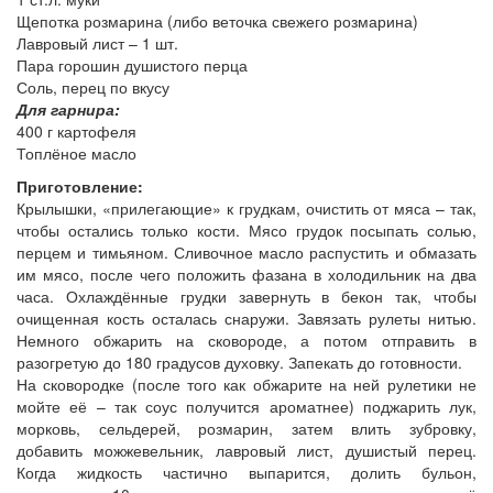
Щепотка розмарина (либо веточка свежего розмарина)
Лавровый лист – 1 шт.
Пара горошин душистого перца
Соль, перец по вкусу
Для гарнира:
400 г картофеля
Топлёное масло
Приготовление:
Крылышки, «прилегающие» к грудкам, очистить от мяса – так,
чтобы остались только кости. Мясо грудок посыпать солью,
перцем и тимьяном. Сливочное масло распустить и обмазать
им мясо, после чего положить фазана в холодильник на два
часа. Охлаждённые грудки завернуть в бекон так, чтобы
очищенная кость осталась снаружи. Завязать рулеты нитью.
Немного обжарить на сковороде, а потом отправить в
разогретую до 180 градусов духовку. Запекать до готовности.
На сковородке (после того как обжарите на ней рулетики не
мойте её – так соус получится ароматнее) поджарить лук,
морковь, сельдерей, розмарин, затем влить зубровку,
добавить можжевельник, лавровый лист, душистый перец.
Когда жидкость частично выпарится, долить бульон,