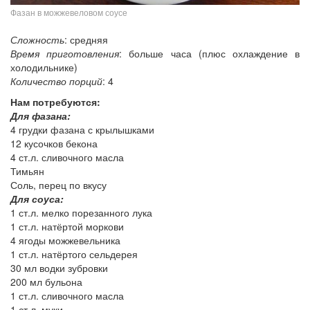
Фазан в можжевеловом соусе
Сложность
: средняя
Время приготовления
: больше часа (плюс охлаждение в
холодильнике)
Количество порций
: 4
Нам потребуются:
Для фазана:
4 грудки фазана с крылышками
12 кусочков бекона
4 ст.л. сливочного масла
Тимьян
Соль, перец по вкусу
Для соуса:
1 ст.л. мелко порезанного лука
1 ст.л. натёртой моркови
4 ягоды можжевельника
1 ст.л. натёртого сельдерея
30 мл водки зубровки
200 мл бульона
1 ст.л. сливочного масла
1 ст.л. муки