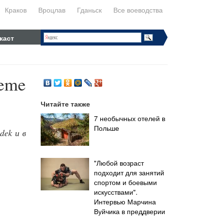
Краков
Вроцлав
Гданьск
Все воеводства
каст
reme
Читайте также
7 необычных отелей в
Польше
dek и в
"Любой возраст
подходит для занятий
спортом и боевыми
искусствами".
Интервью Марчина
Вуйчика в преддверии