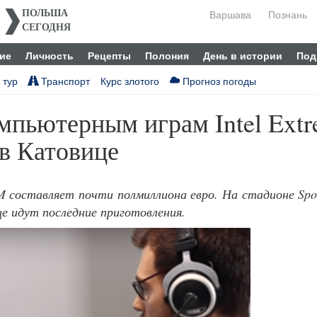
Варшава
Познань
ПОЛЬША
СЕГОДНЯ
ие
Личность
Рецепты
Полония
День в истории
Под
 тур
Транспорт
Курс злотого
Прогноз погоды
мпьютерным играм Intel Ext
 в Катовице
 составляет почти полмиллиона евро. На стадионе Spo
е идут последние приготовления.