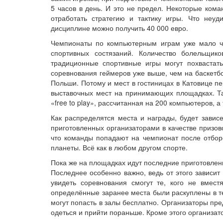
5 часов в день. И это не предел. Некоторые ко
отработать стратегию и тактику игры. Что неу
дисциплине можно получить 40 000 евро.
Чемпионаты по компьютерным играм уже мало че
спортивных состязаний. Количество болельщик
традиционные спортивные игры могут похвастат
соревнования геймеров уже выше, чем на баскетб
Польши. Потому и мест в гостиницах в Катовице п
выставочных мест на принимающих площадках. Та
«free to play», рассчитанная на 200 компьютеров, 
Как распределятся места и награды, будет завис
приготовленных организаторами в качестве призов
что команды попадают на чемпионат после отборо
планеты. Всё как в любом другом спорте.
Пока же на площадках идут последние приготовлени
Последнее особенно важно, ведь от этого зависит н
увидеть соревнования смогут те, кого не вмест
определённые заранее места были раскуплены в т
могут попасть в залы бесплатно. Организаторы пре
одеться и прийти пораньше. Кроме этого организато