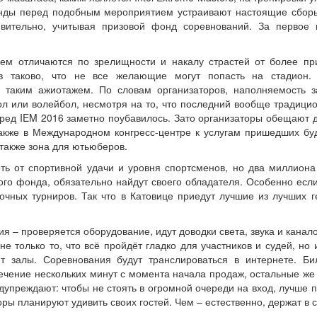
манды перед подобным мероприятием устраивают настоящие сбор
дивительно, учитывая призовой фонд соревнований. За первое 
м отличаются по зрелищности и накалу страстей от более пр
ов таково, что не все желающие могут попасть на стадион.
ь таким ажиотажем. По словам организаторов, наполняемость з
ол или волейбол, несмотря на то, что последний вообще традици
еред IEM 2016 заметно поубавилось. Зато организаторы обещают 
кже в Международном конгресс-центре к услугам пришедших бу
а также зона для ютьюберов.
еть от спортивной удачи и уровня спортсменов, но два миллиона
ого фонда, обязательно найдут своего обладателя. Особенно если
чных турниров. Так что в Катовице приедут лучшие из лучших 
я – проверяется оборудование, идут доводки света, звука и канало
е только то, что всё пройдёт гладко для участников и судей, но и
ят залы. Соревнования будут транслироваться в интернете. Б
ечение нескольких минут с момента начала продаж, остальные же
дупреждают: чтобы не стоять в огромной очереди на вход, лучше 
ры планируют удивить своих гостей. Чем – естественно, держат в с