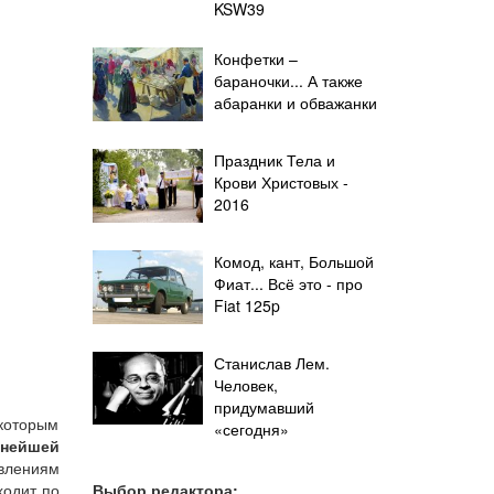
KSW39
Конфетки –
бараночки... А также
абаранки и обважанки
Праздник Тела и
Крови Христовых -
2016
Комод, кант, Большой
Фиат... Всё это - про
Fiat 125p
Станислав Лем.
Человек,
придумавший
 которым
«сегодня»
рнейшей
явлениям
Выбор редактора:
ходит по