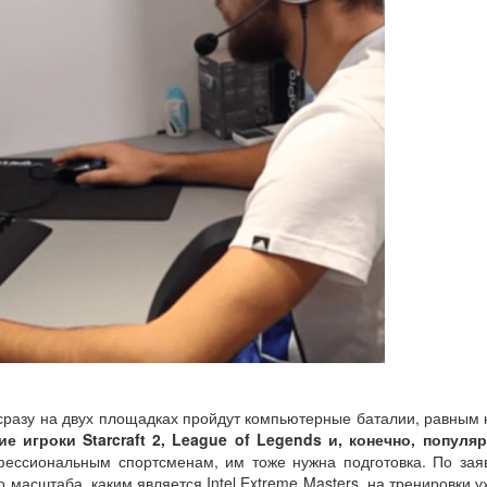
) сразу на двух площадках пройдут компьютерные баталии, равным
е игроки Starcraft 2, League of Legends и, конечно, популя
фессиональным спортсменам, им тоже нужна подготовка. По за
о масштаба, каким является Intel Extreme Masters, на тренировки у