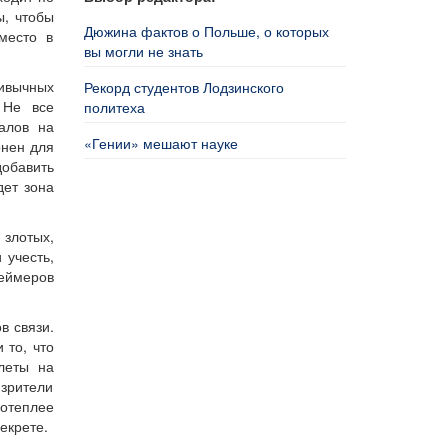
ы, чтобы
Дюжина фактов о Польше, о которых
место в
вы могли не знать
ивычных
Рекорд студентов Лодзинского
 Не все
политеха
алов на
«Гении» мешают науке
онен для
добавить
дет зона
 злотых,
 учесть,
геймеров
в связи.
 то, что
илеты на
 зрители
потеплее
екрете.