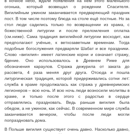
в ночное небо, ждали появления на нём этого маленького
огонька, который возвещал о рождении Спасителя.
Вигилийным ужином заканчивается предваряющий праздник
пост. В том числе поэтому блюда на столе ещё постные. Но за
стол люди садились только по возвращении из храма, с
божественной литургии и после преломления оплатка
(см.ниже). Сама традиция вигилийной литургии восходит, как
предполагают учёные, к ветхозаветным временам. Тогда
подобные богослужения предваряли Шабат и все праздники.
Слово «вигилия» имеет латинские корни и означает стражу,
бдение. Оно использовалось в Древнем Риме для
обозначения караулов. Стража дежурила от заката до
рассвета, 4 раза меняя друг друга. Отсюда и пошла
литургическая традиция, которой придерживались сотни лет:
служба в храме продолжалась как стража у древнеримских
легионеров – всю ночь. И всю ночь люди возносили молитвы в
храме, и только после этого с радостью в сердце
отправлялись праздновать. Ведь раньше вигилия была
обедом, а не ужином, как сейчас. В современном мире служба
заканчивается вечером, чтобы после люди могли
попраздновать дома.
В Польше вигилия существует очень давно. Насколько давно,