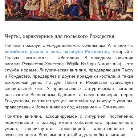
Черты, характерные для польского Рождества
Начнём, пожалуй, с Рождественского сочельника. А точнее – с
семейного ужина в ночь накануне Рождества
, который в
Польше называется – «Вигилия». В исходном значении
вигилия Рождества Христова (Wigilia Bożego Narodzenia) – это
служба в храме. Литургическая вигилия, предваряющая Пасху
и Рождество, предваряет и другие праздники костёла, а также
воскресный день. Но для Пасхи и Рождества существует
специальный чин. У православных литургическая вигилия
называется Всенощным бдением, а само навечерие перед
Рождеством, соответствуещее вигилийному вечеру с ужином,
православным более знакомо под названием – Сочельник.
Понятие вигилии, ассоциируемое с литургией, постепенно
перекочевало в разряд имени собственного праздничного
ужина, проникнутого атмосферой таинственности и
возвышенности. Ведь именно такой и должна быть вигилия.