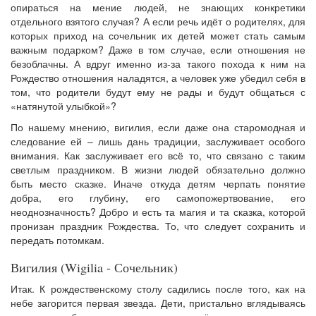
опираться на мение людей, не знающих конкретики
отдельного взятого случая? А если речь идёт о родителях, для
которых приход на сочельник их детей может стать самым
важным подарком? Даже в том случае, если отношения не
безоблачны. А вдруг именно из-за такого похода к ним на
Рождество отношения наладятся, а человек уже убедил себя в
том, что родители будут ему не рады и будут общаться с
«натянутой улыбкой»?
По нашему мнению, вигилия, если даже она старомодная и
следование ей – лишь дань традиции, заслуживает особого
внимания. Как заслуживает его всё то, что связано с таким
светлым праздником. В жизни людей обязательно должно
быть место сказке. Иначе откуда детям черпать понятие
добра, его глубину, его самопожертвование, его
неоднозначность? Добро и есть та магия и та сказка, которой
пронизан праздник Рождества. То, что следует сохранить и
передать потомкам.
Вигилия (Wigilia - Сочельник)
Итак. К рождественскому столу садились после того, как на
небе загорится первая звезда. Дети, пристально вглядываясь