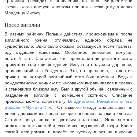
Традиция восходит к появлению на небе Вифлеемской
звезды, когда пастухи и волхвы пришли к лежащему в яслях
Младенцу Иисусу.
После вигилии
В разных районах Польши действия, происходившие после
вигилийного ужина, отличались, единого обряда не
существовало. Одно было схожим: оставшуюся после трапезы
еду отдавали животным. Особенное внимание получал
рогатый скот. Считается, что представители рогатого скота
присутствовали при рождении Иисуса и получили дар речи,
проявляющийся в Рождество. Это, по преданию, – одна из
причин, по которой вигилийный стол был постным. Ведь в
рождественскую ночь скот с человеком выравнивался в правах
и становился близким ему. Был и другой обычай, связанный с
разделение вигилии с домашней скотиной. Описание
процесса можно встретить у
Владислава Реймонта в его
романе «Мужики»
: «... От каждого блюда откладывают по
ложке для скотины. После вечери навещают пасеки и хлевы...
Скотине несут яства с цветным оплатком... Ягна ломает
оплаток на пять частей и, склоняясь над коровой, творит Крест
святой меж рогами и подаёт по кусочку в рот на широкие