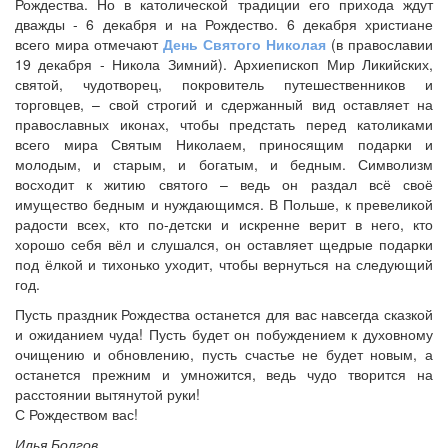
Рождества. Но в католической традиции его прихода ждут
дважды - 6 декабря и на Рождество. 6 декабря христиане
всего мира отмечают
День Святого Николая
(в православии
19 декабря - Никола Зимний). Архиепископ Мир Ликийских,
святой, чудотворец, покровитель путешественников и
торговцев, – свой строгий и сдержанный вид оставляет на
православных иконах, чтобы предстать перед католиками
всего мира Святым Николаем, приносящим подарки и
молодым, и старым, и богатым, и бедным. Символизм
восходит к житию святого – ведь он раздал всё своё
имущество бедным и нуждающимся. В Польше, к превеликой
радости всех, кто по-детски и искренне верит в него, кто
хорошо себя вёл и слушался, он оставляет щедрые подарки
под ёлкой и тихонько уходит, чтобы вернуться на следующий
год.
Пусть праздник Рождества останется для вас навсегда сказкой
и ожиданием чуда! Пусть будет он побуждением к духовному
очищению и обновлению, пусть счастье не будет новым, а
останется прежним и умножится, ведь чудо творится на
расстоянии вытянутой руки!
С Рождеством вас!
Илья Болгов