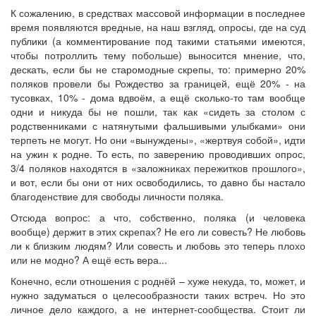
К сожалению, в средствах массовой информации в последнее
время появляются вредные, на наш взгляд, опросы, где на суд
публики (а комментирование под такими статьями имеются,
чтобы потроллить тему побольше) выносится мнение, что,
дескать, если бы не старомодные скрепы, то: примерно 20%
поляков провели бы Рождество за границей, ещё 20% - на
тусовках, 10% - дома вдвоём, а ещё сколько-то там вообще
одни и никуда бы не пошли, так как «сидеть за столом с
родственниками с натянутыми фальшивыми улыбками» они
терпеть не могут. Но они «вынуждены», «жертвуя собой», идти
на ужин к родне. То есть, по заверению проводивших опрос,
3/4 поляков находятся в «заложниках пережитков прошлого»,
и вот, если бы они от них освободились, то давно бы настало
благоденствие для свободы личности поляка.
Отсюда вопрос: а что, собственно, поляка (и человека
вообще) держит в этих скрепах? Не его ли совесть? Не любовь
ли к близким людям? Или совесть и любовь это теперь плохо
или не модно? А ещё есть вера...
Конечно, если отношения с роднёй – хуже некуда, то, может, и
нужно задуматься о целесообразности таких встреч. Но это
личное дело каждого, а не интернет-сообщества. Стоит ли