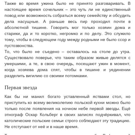
Также во время ужина было не принято разговаривать. В
настоящее время сочельник – это чуть ли не единственный
повод или возможность собраться всему семейству и обсудить
дела насущные. А раньше весь пир проходил почти в
абсолютной тишине. Говорить мог только хозяин дома и
старики, да и то коротко, негромко и по делу. Это служило
тому, чтобы в следующем году между родными не было ссор и
пустозвонства.
То, что было не съедено – оставалось на столе до утра.
Существовало поверье, что таким образом живые делятся с
умершими, а те, в свою очередь, посещают ужин в момент,
когда хозяева дома спят, чтобы в тишине и уединении
разделить вигилию со своими потомками.
Первая звезда
Как бы ни манил богато уставленный яствами стол, но
приступить ко всему великолепию польской кухни можно было
только после появления на ночном небе первой звезды. Ещё
этнограф Оскар Кольберг в своих записях подчёркивал, что
католические польские семьи строго соблюдают эту традицию.
Не отступают от неё и в наше время.