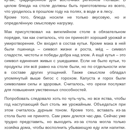
целом блюда на столе должны быть приготовлены из всего,
что уродилось в прошлом году на полях, в воде и в лесу.
Кроме того, блюда носили не только вкусовую, но и
определённую смысловую нагрузку.
Мак присутствовал на вигилийном столе в обязательном
порядке, так как считалось, что он принесёт хороший урожай и
умиротворение. Он входил в состав кутьи. Кроме мака в ней
были пшеница – символ жизни и роста, мёд – символ
сладости, чистоты и победы добра над злом. А ещё кутья – это
символ единения живых с ушедшими. Если не было кутьи, то
продукты эти всё равно на столе были, но по отдельности или
в составе других угощений. Также смыслом обладал
упомянутый выше бигос с горохом. Капуста и горох были
символами силы и здоровья. Считалось, что орехи послужат
для повышения умственных способностей.
Попробовать следовало хоть по чуть-чуть, но все яства, чтобы
год наступающий был столь же урожайным. Объедаться при
этом считалось дурным тоном. Кроме того, вставать из-за
стола было не принято. Сам ужин длился час-два. Сейчас уже
трудно представить, но выходить из-за стола могла только
хозяйка дома, чтобы восполнить убывающую еду или напитки.