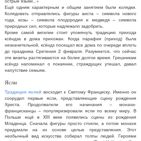
острые языки...»
Ещё одним характерным и общим занятием были колядки.
Колядовать отправлялись фигуры аиста – символа нового
года, козы – символа плодородия и медведя – символа
природных сил, которые надлежало задобрить.
Кроме самой вигилии стоит упомянуть традицию прихода
ксёндза в дома прихожан. Когда парафия (приход) была
незначительной, ксёндз посещал все дома по очереди вплоть
до праздника Сретения 2 февраля. Разумеется, что сейчас
эти визиты растягиваются на более долгое время. Грешникам
ксёндз напоминал о покаянии, страждущих утешал, давал
напутствие семьям.
Ясли
Традиция яслей
восходит к Святому Франциску. Именно он
соорудил первые ясли, представляющие сцену рождения
Христа. Продолжатели его начинания – монахи-
францисканцы – популяризировали ясли по всему миру. В
Польше ещё в XIII веке появились сцены из рождения
Младенца. Сначала фигуры просто стояли, а потом монахи
придумали на их основе целые представления. Этот
необычный вид искусства собирал толпы людей. Героями