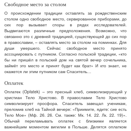
Свободное место за столом
О происхождении традиции оставлять за рождественским
столом одно свободное место, сервированное приборами, до
сих пор вызывает споры в рядах исследователей.
Выдвигаются различные предположения. Возможно, что
связанно это с древней традицией, существующей до сих пор
в православии, – оставлять место за столом на поминках. Для
души умершего. Сейчас свободное место принято
ассоциировать с путником. Согласно польской традиции, «кто
бы ни пришёл в польский дом на святой вечер сочельника,
займёт это место и принят будет как брат» И кто знает, не
окажется ли этим путником сам Спаситель…
Оплатек
Оплатек (Opłatek) – это пресный хлеб, символизирующий у
христиан Тело Христово. В православии Тело Христово
символизирует просфора. Спаситель завещал ученикам,
преломив хлеб на Тайной вечере: «Приимите, ядите: сие есть
Тело Мое» (Мф. 26. 26. См. также: Мк. 14. 22. Лк. 22. 19)».
Обычай переламывать оплатек с близкими является
важнейшим моментом вигилии в Польше. Делятся оплатком