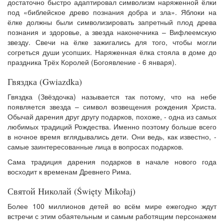
достаточно быстро адаптировал символизм наряженной ёлки
под «библейское древо познания добра и зла». Яблоки на
ёлке должны были символизировать запретный плод древа
познания и здоровье, а звезда наконечника – Вифлеемскую
звезду. Свечи на ёлке зажигались для того, чтобы могли
согреться души усопших. Наряженная ёлка стояла в доме до
праздника Трёх Королей (Богоявление - 6 января).
Гвяздка (Gwiazdka)
Гвяздка (Звёздочка) называется так потому, что на небе
появляется звезда – символ возвещения рождения Христа.
Обычай дарения друг другу подарков, похоже, - одна из самых
любимых традиций Рождества. Именно поэтому больше всего
в ночное время вглядывались дети. Они ведь, как известно, -
самые заинтересованные лица в вопросах подарков.
Сама традиция дарения подарков в начале нового года
восходит к временам Древнего Рима.
Святой Николай (Święty Mikołaj)
Более 100 миллионов детей во всём мире ежегодно ждут
встречи с этим обаятельным и самым работящим персонажем