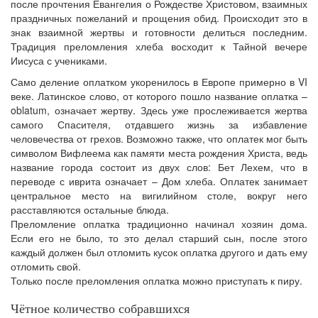
после прочтения Евангелия о Рождестве Христовом, взаимных
праздничных пожеланий и прощения обид. Происходит это в
знак взаимной жертвы и готовности делиться последним.
Традиция преломления хлеба восходит к Тайной вечере
Иисуса с учениками.
Само деление оплатком укоренилось в Европе примерно в VI
веке. Латинское слово, от которого пошло название оплатка –
oblatum, означает жертву. Здесь уже прослеживается жертва
самого Спасителя, отдавшего жизнь за избавление
человечества от грехов. Возможно также, что оплатек мог быть
символом Вифлеема как памяти места рождения Христа, ведь
название города состоит из двух слов: Бет Лехем, что в
переводе с иврита означает – Дом хлеба. Оплатек занимает
центральное место на вигилийном столе, вокруг него
расставляются остальные блюда.
Преломление оплатка традиционно начинал хозяин дома.
Если его не было, то это делал старший сын, после этого
каждый должен был отломить кусок оплатка другого и дать ему
отломить свой.
Только после преломления оплатка можно приступать к пиру.
Чётное количество собравшихся