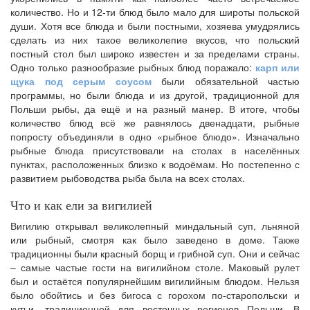
количество. Но и 12-ти блюд было мало для широты польской
души. Хотя все блюда и были постными, хозяева умудрялись
сделать из них такое великолепие вкусов, что польский
постный стол был широко известен и за пределами страны.
Одно только разнообразие рыбных блюд поражало:
карп или
щука под серым соусом
были обязательной частью
программы, но были блюда и из другой, традиционной для
Польши рыбы, да ещё и на разный манер. В итоге, чтобы
количество блюд всё же равнялось двенадцати, рыбные
попросту объединяли в одно «рыбное блюдо». Изначально
рыбные блюда присутствовали на столах в населённых
пунктах, расположенных близко к водоёмам. Но постепенно с
развитием рыбоводства рыба была на всех столах.
Что и как ели за вигилией
Вигилию открывал великолепный миндальный суп, льняной
или рыбный, смотря как было заведено в доме. Также
традиционны были красный борщ и грибной суп. Они и сейчас
– самые частые гости на вигилийном столе. Маковый рулет
был и остаётся популярнейшим вигилийным блюдом. Нельзя
было обойтись и без бигоса с горохом по-старопольски и
кутьи, традиционной для восточных регионов Польши. В