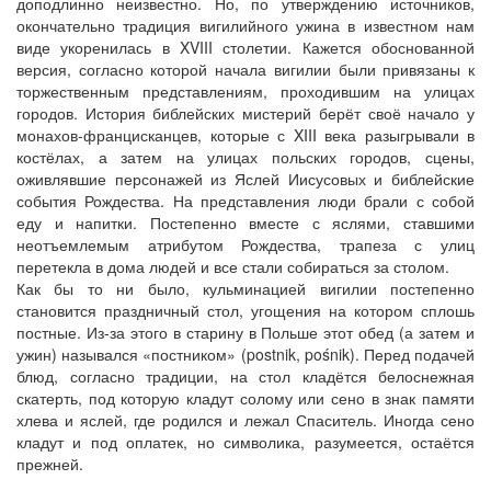
доподлинно неизвестно. Но, по утверждению источников,
окончательно традиция вигилийного ужина в известном нам
виде укоренилась в XVIII столетии. Кажется обоснованной
версия, согласно которой начала вигилии были привязаны к
торжественным представлениям, проходившим на улицах
городов. История библейских мистерий берёт своё начало у
монахов-францисканцев, которые с XIII века разыгрывали в
костёлах, а затем на улицах польских городов, сцены,
оживлявшие персонажей из Яслей Иисусовых и библейские
события Рождества. На представления люди брали с собой
еду и напитки. Постепенно вместе с яслями, ставшими
неотъемлемым атрибутом Рождества, трапеза с улиц
перетекла в дома людей и все стали собираться за столом.
Как бы то ни было, кульминацией вигилии постепенно
становится праздничный стол, угощения на котором сплошь
постные. Из-за этого в старину в Польше этот обед (а затем и
ужин) назывался «постником» (postnik, pośnik). Перед подачей
блюд, согласно традиции, на стол кладётся белоснежная
скатерть, под которую кладут солому или сено в знак памяти
хлева и яслей, где родился и лежал Спаситель. Иногда сено
кладут и под оплатек, но символика, разумеется, остаётся
прежней.