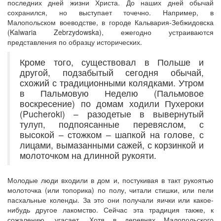
последних дней жизни Христа. До наших дней обычай
сохранился, но выступает точечно. Например, в
Малопольском воеводстве, в городе Кальвария-Зебжидовска
(Kalwaria Zebrzydowska), ежегодно устраиваются
представления по образцу исторических.
Кроме того, существовал в Польше и
другой, подзабытый сегодня обычай,
схожий с традиционными колядками. Утром
в Пальмовую Неделю (Пальмовое
воскресение) по домам ходили Пухероки
(Pucheroki) – разодетые в вывернутый
тулуп, подпоясанные перевяслом, с
высокой – стожком – шапкой на голове, с
лицами, вымазанными сажей, с корзинкой и
молоточком на длинной рукояти.
Молодые люди входили в дом и, постукивая в такт рукоятью
молоточка (или топорика) по полу, читали стишки, или пели
пасхальные коленды. За это они получали яички или какое-
нибудь другое лакомство. Сейчас эта традиция также, к
сожалению, угасает. Хотя в деревнях Малопольского