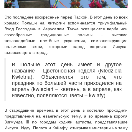
Это последнее воскресенье перед Пасхой. В этот день во всех
храмах Польши на литургии вспоминается триумфальный
Вход Господень в Иерусалим. Также освящаются верба или
своеобразные традиционные пальмы – высокие
жезлоподобные плетёные украшения, символизирующие
пальмовые ветви, которыми народ встречал Иисуса,
въезжающего в город.
В Польше этот день имеет и другое
название – Цветоносная неделя (Niedziela
Kwietna). Объясняется это тем, что
праздник по большей части приходился на
апрель (kwiecień – кветень, а в апреле, как
известно, появляются цветы – kwiaty).
В стародавние времена в этот день в костёлах проходили
представления на евангельскую тему, а во времена короля
Зигмунда III по городам ходили артисты, представлявшие
Иисуса, Иуду, Пилата и Кайафу, отыгрывая мистерии на тему