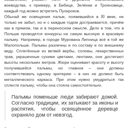
воеводства, к примеру, в Бибице, Зелёнки и Трояновице,
каждый год можно встретить Пухероков.
Обычай же освящения пальм, появившийся в XI веке, не
только не забыт, но и с каждым годом достраивается, причём
как в прямом, так и в переносном смысле. Дело в том, что в
Польше проводятся конкурсы на самую высокую и красивую
пальму. Например, в городе Мурована Липница всё в той же
Малопольше. Пальмы различны и по составу и по внешнему
виду. Сплетённые из ветвей вербы, соломы, лекарственных
трав, украшенные сухими цветами, лентами, они достигают
высоты нескольких метров. Жюри оценивает красоту и высоту
получившейся пальмы, но главное – они должны
соответствовать одному критерию – в них не должно быть
металлического каркаса. При этом нужно умудриться так
сплести пальму, чтобы она стояла самостоятельно.
Пальмы поменьше люди забирают домой.
Согласно традиции, их затыкают за иконы и
распятия, чтобы освящённое деревце
охраняло дом от невзгод.