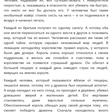
скоростью, а, оказавшись в опасности, мог убежать так быстро,
что никто не мог бы догнать его. У человечка был также
необычный ковёр: стоило сесть на него – и он поднимался в
воздух и начинал летать.
Каждый из братьев получил по одному сапогу. А потому оба
они могли переноситься из одного места в другое и познавать
мир, который так их манил. Человечек рассказал им также об
одной тайне, которую скрывал незнакомый мир людей. В
лежащем неподалёку королевстве правил король, у которого
были две дочери. Король очень хорошо относился к своим
подданным, и жилось им спокойно и счастливо, пока в
королевстве не появился страшный дракон. Он обитал в
большой пещере и каждый день наводил страх на людей,
живущих на землях короля.
Каждый человек, который оказывался вблизи от пещеры,
лишался жизни, потому что у дракона был неуемный аппетит.
А когда нападал на него голод, он приходил в деревни, убивал
домашних зверей и маленьких детей. Его жертвами
становились даже взрослые сильные мужчины.
Обеспокоенный король обещал руку своей дочери тому, кто
сможет победить дракона. Сначала находилось много