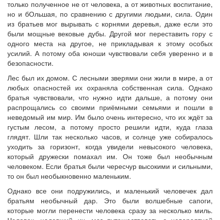
только полученное не от человека, а от животных воспитание,
но и бОльшая, по сравнению с другими людьми, сила. Один
из братьев мог вырывать с корнями деревья, даже если это
были мощные вековые дубы. Другой мог переставить гору с
одного места на другое, не прикладывая к этому особых
усилий. А потому оба юноши чувствовали себя уверенно и в
безопасности.
Лес был их домом. С лесными зверями они жили в мире, а от
любых опасностей их охраняла собственная сила. Однако
братья чувствовали, что нужно идти дальше, а потому они
распрощались со своими приёмными семьями и пошли в
неведомый им мир. Им было очень интересно, что их ждёт за
густым лесом, а потому просто решили идти, куда глаза
глядят. Шли так несколько часов, и солнце уже собиралось
уходить за горизонт, когда увидели невысокого человека,
который дружески помахал им. Он тоже был необычным
человеком. Если братья были чересчур высокими и сильными,
то он был необыкновенно маленьким.
Однако все они подружились, и маленький человечек дал
братьям необычный дар. Это были волшебные сапоги,
которые могли перенести человека сразу за несколько миль.
Человек, надевший их, мог путешествовать с невероятной