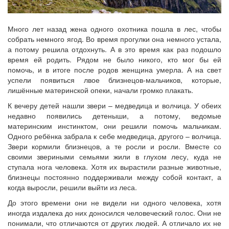
Много лет назад жена одного охотника пошла в лес, чтобы
собрать немного ягод. Во время прогулки она немного устала,
а потому решила отдохнуть. А в это время как раз подошло
время ей родить. Рядом не было никого, кто мог бы ей
помочь, и в итоге после родов женщина умерла. А на свет
успели появиться лвое близнецов-мальчиков, которые,
лишённые материнской опеки, начали громко плакать.
К вечеру детей нашли звери – медведица и волчица. У обеих
недавно появились детеныши, а потому, ведомые
материнским инстинктом, они решили помочь мальчикам.
Одного ребёнка забрала к себе медведица, другого – волчица.
Звери кормили близнецов, а те росли и росли. Вместе со
своими звериными семьями жили в глухом лесу, куда не
ступала нога человека. Хотя их вырастили разные животные,
близнецы постоянно поддерживали между собой контакт, а
когда выросли, решили выйти из леса.
До этого времени они не видели ни одного человека, хотя
иногда издалека до них доносился человеческий голос. Они не
понимали, что отличаются от других людей. А отличало их не