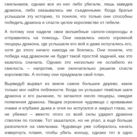
смельчаков, однако все из них либо убегали, лишь завидев
дракона, либо оказывались им съеденными. Когда братья
услышали эту историю, то поняли, что только они способны
победить дракона и спасти целое королевство от гибели.
А потому они надели свои волшебные сапоги-скороходы и
отправились на помощь. Они оказались около огромной
пещеры дракона, где услышали его вой и даже испугались его,
хотя до этого ничего никогда не боялись. Они поняли, что
победа над драконом не будет такой простой задачей, как это
казалось сначала. Однако это нисколько не ослабило их
смелость – напротив, они окончательно решили спасти
королевство. А потому они придумали свой план.
Вырвидуб вырвал из земли самое большое дерево, какое
только мог найти поблизости. Когда он услышал тяжёлые шаги
дракона и его рычание, то затаился около пещеры, ожидая
появления дракона. Увидев огромное чудовище с кровавыми
очами и клубами дыма и огня он испугался и закрыл глаза, но
не убежал – вместо этого со всей силы ударил дракона
стволом по голове. Тот зашатался, но не упал, а ещё больше
разозлился на смельчака. Чудовище уже собиралось начать
извергнуть пламя, чтобы убить юношу, однако тот в одно