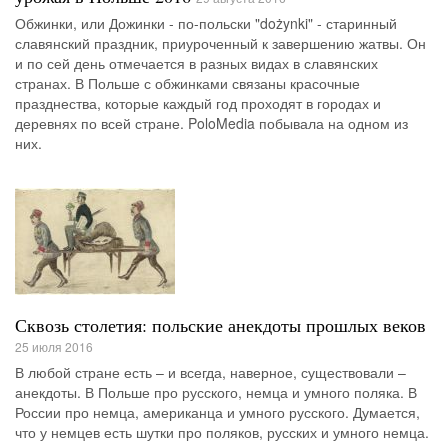
Обжинки, или Дожинки - по-польски "dożynki" - старинный
славянский праздник, приуроченный к завершению жатвы. Он
и по сей день отмечается в разных видах в славянских
странах. В Польше с обжинками связаны красочные
празднества, которые каждый год проходят в городах и
деревнях по всей стране. PoloMedia побывала на одном из
них.
Сквозь столетия: польские анекдоты прошлых веков
25 июля 2016
В любой стране есть – и всегда, наверное, существовали –
анекдоты. В Польше про русского, немца и умного поляка. В
России про немца, американца и умного русского. Думается,
что у немцев есть шутки про поляков, русских и умного немца.