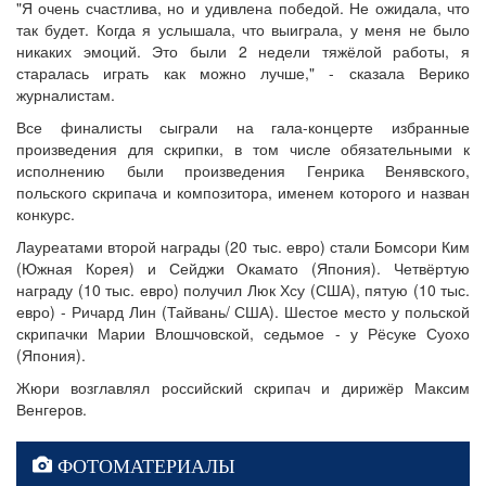
"Я очень счастлива, но и удивлена победой. Не ожидала, что
так будет. Когда я услышала, что выиграла, у меня не было
никаких эмоций. Это были 2 недели тяжёлой работы, я
старалась играть как можно лучше," - сказала Верико
журналистам.
Все финалисты сыграли на гала-концерте избранные
произведения для скрипки, в том числе обязательными к
исполнению были произведения Генрика Венявского,
польского скрипача и композитора, именем которого и назван
конкурс.
Лауреатами второй награды (20 тыс. евро) стали Бомсори Ким
(Южная Корея) и Сейджи Окамато (Япония). Четвёртую
награду (10 тыс. евро) получил Люк Хсу (США), пятую (10 тыс.
евро) - Ричард Лин (Тайвань/ США). Шестое место у польской
скрипачки Марии Влошчовской, седьмое - у Рёсуке Суохо
(Япония).
Жюри возглавлял российский скрипач и дирижёр Максим
Венгеров.
ФОТОМАТЕРИАЛЫ