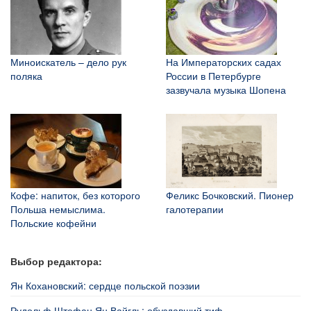
Миноискатель – дело рук
На Императорских садах
поляка
России в Петербурге
зазвучала музыка Шопена
Кофе: напиток, без которого
Феликс Бочковский. Пионер
Польша немыслима.
галотерапии
Польские кофейни
Выбор редактора:
Ян Кохановский: сердце польской поэзии
Рудольф Штефан Ян Вайгль: обуздавший тиф