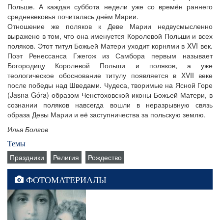
Польше. А каждая суббота недели уже со времён раннего
средневековья почиталась днём Марии.
Отношение же поляков к Деве Марии недвусмысленно
выражено в том, что она именуется Королевой Польши и всех
поляков. Этот титул Божьей Матери уходит корнями в XVI век.
Поэт Ренессанса Гжегож из Самбора первым называет
Богородицу Королевой Польши и поляков, а уже
теологическое обоснование титулу появляется в XVII веке
после победы над Шведами. Чудеса, творимые на Ясной Горе
(Jasna Góra) образом Ченстоховской иконы Божьей Матери, в
сознании поляков навсегда вошли в неразрывную связь
образа Девы Марии и её заступничества за польскую землю.
Илья Болгов
Темы
Праздники
Религия
Рождество
ФОТОМАТЕРИАЛЫ