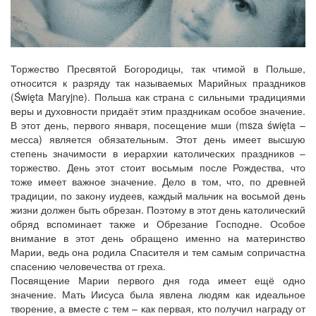
Торжество Пресвятой Богородицы, так чтимой в Польше,
относится к разряду так называемых Марийных праздников
(Święta Maryjne). Польша как страна с сильными традициями
веры и духовности придаёт этим праздникам особое значение.
В этот день, первого января, посещение мши (msza święta –
месса) является обязательным. Этот день имеет высшую
степень значимости в иерархии католических праздников –
торжество. День этот стоит восьмым после Рождества, что
тоже имеет важное значение. Дело в том, что, по древней
традиции, по закону иудеев, каждый мальчик на восьмой день
жизни должен быть обрезан. Поэтому в этот день католический
обряд вспоминает также и Обрезание Господне. Особое
внимание в этот день обращено именно на материнство
Марии, ведь она родила Спасителя и тем самым сопричастна
спасению человечества от греха.
Посвящение Марии первого дня года имеет ещё одно
значение. Мать Иисуса была явлена людям как идеальное
творение, а вместе с тем – как первая, кто получил награду от