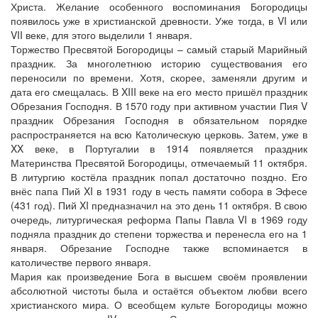
Христа. Желание особенного воспоминания Богородицы
появилось уже в христианской древности. Уже тогда, в VI или
VII веке, для этого выделили 1 января.
Торжество Пресвятой Богородицы – самый старый Марийный
праздник. За многолетнюю историю существования его
переносили по времени. Хотя, скорее, заменяли другим и
дата его смещалась. В XIII веке на его место пришёл праздник
Обрезания Господня. В 1570 году при активном участии Пия V
праздник Обрезания Господня в обязательном порядке
распространяется на всю Католическую церковь. Затем, уже в
XX веке, в Португалии в 1914 появляется праздник
Материнства Пресвятой Богородицы, отмечаемый 11 октября.
В литургию костёла праздник попал достаточно поздно. Его
внёс папа Пий XI в 1931 году в честь памяти собора в Эфесе
(431 год). Пий XI предназначил на это день 11 октября. В свою
очередь, литургическая реформа Папы Павла VI в 1969 году
подняла праздник до степени торжества и перенесла его на 1
января. Обрезание Господне также вспоминается в
католичестве первого января.
Мария как произведение Бога в высшем своём проявлении
абсолютной чистоты была и остаётся объектом любви всего
христианского мира. О всеобщем культе Богородицы можно