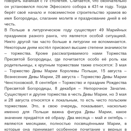
говорить начиная с IV столетия. Считается, что окончательно
он установился после Эфесского собора в 431-м году. Тогда
берёт своё начало и повсеместное строительство храмов во
имя Богородицы, слагание молитв и празднование дней в её
честь.
В Польше в литургическом году существует 49 Марийных
праздников разного ранга, что является особой ситуацией.
Никто другой так часто больше в литургии не вспоминается.
Некоторым дням костёл присвоил высшие степени значимости
– торжества. Кроме рассматриваемого нами Торжества
Пресвятой Богородицы, где почитается особо её роль как
родительницы, к крупным торжествам также относятся: 3 мая
– Торжество Девы Марии Королевы Польши, 15 августа –
Вознесение Девы Марии, 28 августа – Торжество Девы Марии
Ченстоховской, 8 сентября – Торжество и праздник Рождества
Пресвятой Богородицы, 8 декабря – Непорочное Зачатие.
Существуют и другие торжества в честь Девы Марии, но 3 мая
и 28 августа относятся к локальным, то есть чисто польским
торжествам. Это, в свою очередь, показывает, насколько
именно для Польши важна фигура Девы Марии, какое
значение придаётся её образу. Два месяца – май и октябрь –
являются месяцами, полностью посвящёнными Марии, в
которые она принимает особенное почитание у верных в