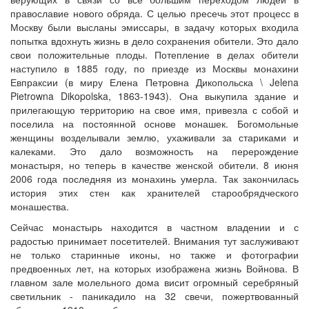
православие нового обряда. С целью пресечь этот процесс в
Москву были высланы эмиссары, в задачу которых входила
попытка вдохнуть жизнь в дело сохранения обители. Это дало
свои положительные плоды. Потепление в делах обители
наступило в 1885 году, по приезде из Москвы монахини
Евпраксии (в миру Елена Петровна Дикопольска \ Jelena
Pietrowna Dikopolska, 1863-1943). Она выкупила здание и
прилегающую территорию на свое имя, привезла с собой и
поселила на постоянной основе монашек. Богомольные
женщины возделывали землю, ухаживали за стариками и
калеками. Это дало возможность на перерождение
монастыря, но теперь в качестве женской обители. 8 июня
2006 года последняя из монахинь умерла. Так закончилась
история этих стен как хранителей старообрядческого
монашества.
Сейчас монастырь находится в частном владении и с
радостью принимает посетителей. Внимания тут заслуживают
не только старинные иконы, но также и фотографии
предвоенных лет, на которых изображена жизнь Войнова. В
главном зале молельного дома висит огромный серебряный
светильник - паникадило на 32 свечи, пожертвованный