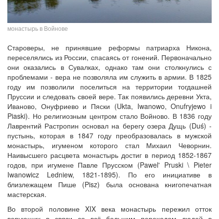
монастырь в Войнове
Староверы, не принявшие реформы патриарха Никона,
переселялись из России, спасаясь от гонений. Первоначально
они оказались в Сувалках, однако там они столкнулись с
проблемами - вера не позволяла им служить в армии. В 1825
году им позволили поселиться на территории тогдашней
Пруссии и следовать своей вере. Так появились деревни Укта,
Иваново, Онуфриево и Пяски (Ukta, Iwanowo, Onufryjewo i
Piaski). Но религиозным центром стало Войново. В 1836 году
Лаврентий Растропин основал на берегу озера Дущь (Duś) -
пустынь, которая в 1847 году преобразовалась в мужской
монастырь, игуменом которого стал Михаил Чеворнин.
Наивысшего расцвета монастырь достиг в период 1852-1867
годов, при игумене Павле Прусском (Pawel' Pruski \ Pieter
Iwanowicz Ledniew, 1821-1895). По его инициативе в
близлежащем Пише (Pisz) была основана книгопечатная
мастерская.
Во второй половине XIX века монастырь пережил отток
верующих в связи со всё большим переходом людей в