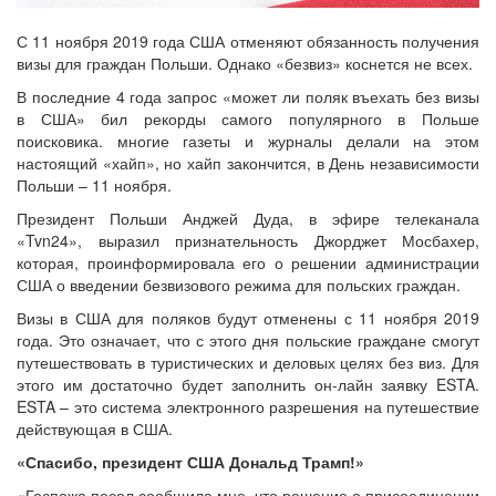
С 11 ноября 2019 года США отменяют обязанность получения
визы для граждан Польши. Однако «безвиз» коснется не всех.
В последние 4 года запрос «может ли поляк въехать без визы
в США» бил рекорды самого популярного в Польше
поисковика. многие газеты и журналы делали на этом
настоящий «хайп», но хайп закончится, в День независимости
Польши – 11 ноября.
Президент Польши Анджей Дуда, в эфире телеканала
«Tvn24», выразил признательность Джорджет Мосбахер,
которая, проинформировала его о решении администрации
США о введении безвизового режима для польских граждан.
Визы в США для поляков будут отменены с 11 ноября 2019
года. Это означает, что с этого дня польские граждане смогут
путешествовать в туристических и деловых целях без виз. Для
этого им достаточно будет заполнить он-лайн заявку ESTA.
ESTA – это система электронного разрешения на путешествие
действующая в США.
«Спасибо, президент США Дональд Трамп!»
«Госпожа посол сообщила мне, что решение о присоединении