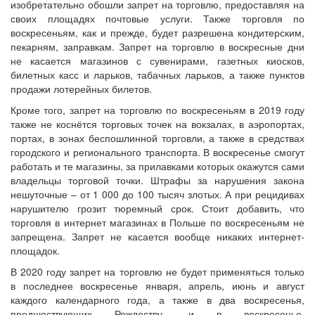
изобретательно обошли запрет на торговлю, предоставляя на
своих площадях почтовые услуги. Также торговля по
воскресеньям, как и прежде, будет разрешена кондитерским,
пекарням, заправкам. Запрет на торговлю в воскресные дни
не касается магазинов с сувенирами, газетных киосков,
билетных касс и ларьков, табачных ларьков, а также пунктов
продажи лотерейных билетов.
Кроме того, запрет на торговлю по воскресеньям в 2019 году
также не коснётся торговых точек на вокзалах, в аэропортах,
портах, в зонах беспошлинной торговли, а также в средствах
городского и регионального транспорта. В воскресенье смогут
работать и те магазины, за прилавками которых окажутся сами
владельцы торговой точки. Штрафы за нарушения закона
нешуточные – от 1 000 до 100 тысяч злотых. А при рецидивах
нарушителю грозит тюремный срок. Стоит добавить, что
торговля в интернет магазинах в Польше по воскресеньям не
запрещена. Запрет не касается вообще никаких интернет-
площадок.
В 2020 году запрет на торговлю не будет применяться только
в последнее воскресенье января, апрель, июнь и август
каждого календарного года, а также в два воскресенья,
предшествующих Рождеству, и в воскресенье,