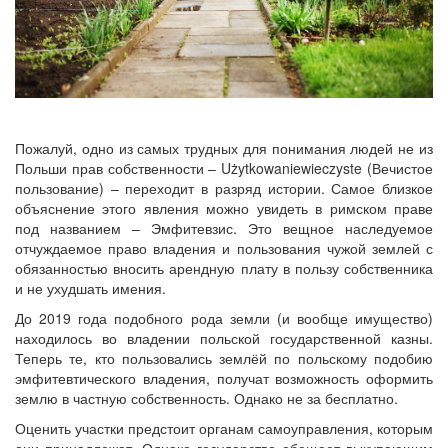
Пожалуй, одно из самых трудных для понимания людей не из
Польши прав собственности – Użytkowaniewieczyste (Вечистое
пользование) – переходит в разряд истории. Самое близкое
объяснение этого явления можно увидеть в римском праве
под названием – Эмфитевзис. Это вещное наследуемое
отчуждаемое право владения и пользования чужой землей с
обязанностью вносить арендную плату в пользу собственника
и не ухудшать имения.
До 2019 года подобного рода земли (и вообще имущество)
находилось во владении польской государственной казны.
Теперь те, кто пользовались землёй по польскому подобию
эмфитевтического владения, получат возможность оформить
землю в частную собственность. Однако не за бесплатно.
Оценить участки предстоит органам самоуправления, которым
они принадлежат. Однако государство обещает выкупающим