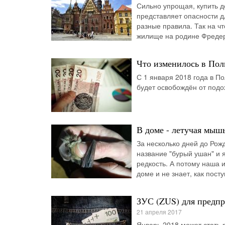
Сильно упрощая, купить д
представляет опасности д
разные правила. Так на ч
жилище на родине Фреде
Что изменилось в Поль
С 1 января 2018 года в П
будет освобождён от подо
В доме - летучая мыш
За несколько дней до Рож
название "бурый ушан" и 
редкость. А потому наша и
доме и не знает, как посту
ЗУС (ZUS) для предпр
21 апреля 2017
Январь 2018 может стать 