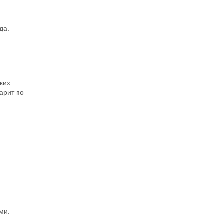
да.
ких
арит по
я
ми.