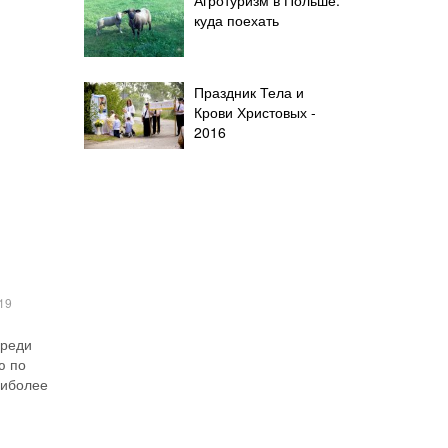
куда поехать
Праздник Тела и
Крови Христовых -
2016
19
Среди
ю по
аиболее