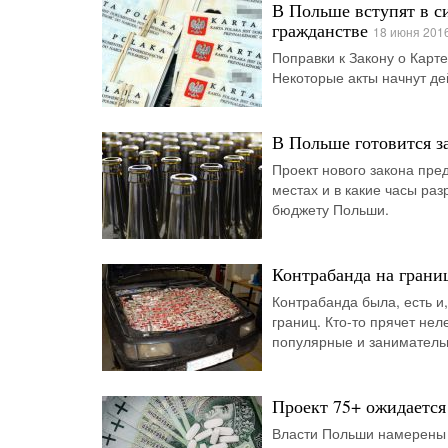
В Польше вступят в си
гражданстве
18 июня 201
Поправки к Закону о Карте
Некоторые акты начнут дей
В Польше готовится з
Проект нового закона пре
местах и в какие часы раз
бюджету Польши.
Контрабанда на грани
Контрабанда была, есть и,
границ. Кто-то прячет нел
популярные и заниматель
Проект 75+ ожидается
Власти Польши намерены с