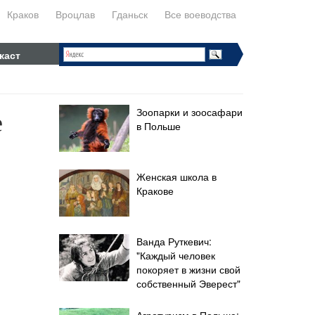
Краков
Вроцлав
Гданьск
Все воеводства
каст
е
Зоопарки и зоосафари
в Польше
Женская школа в
Кракове
Ванда Руткевич:
"Каждый человек
покоряет в жизни свой
собственный Эверест"
Агротуризм в Польше: