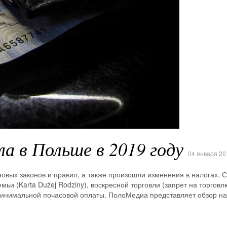
а в Польше в 2019 году
04 января 20
новых законов и правил, а также произошли изменения в налогах. 
ьи (Karta Dużej Rodziny), воскресной торговли (запрет на торговл
минимальной почасовой оплаты. ПолоМедиа представляет обзор н