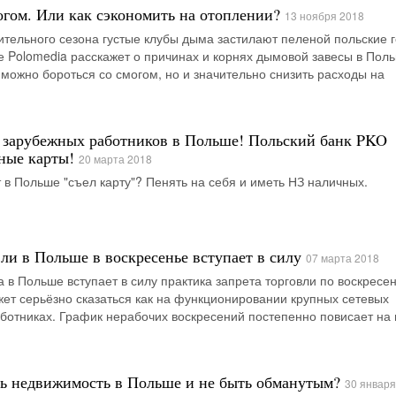
огом. Или как сэкономить на отоплении?
13 ноября 2018
ительного сезона густые клубы дыма застилают пеленой польские 
е Polomedia расскажет о причинах и корнях дымовой завесы в Пол
 можно бороться со смогом, но и значительно снизить расходы на
 зарубежных работников в Польше! Польский банк PKO
ные карты!
20 марта 2018
т в Польше "съел карту"? Пенять на себя и иметь НЗ наличных.
вли в Польше в воскресенье вступает в силу
07 марта 2018
а в Польше вступает в силу практика запрета торговли по воскресе
жет серьёзно сказаться как на функционировании крупных сетевых
работниках. График нерабочих воскресений постепенно повисает на
ь недвижимость в Польше и не быть обманутым?
30 января