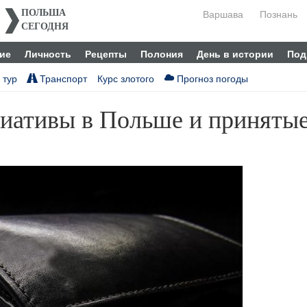
Варшава
Познань
ПОЛЬША
СЕГОДНЯ
ие
Личность
Рецепты
Полония
День в истории
Под
 тур
Транспорт
Курс злотого
Прогноз погоды
циативы в Польше и приняты