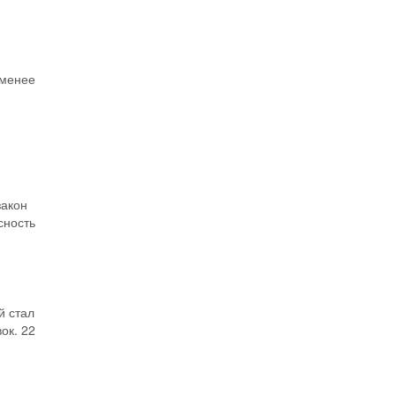
 менее
закон
сность
й стал
ок. 22