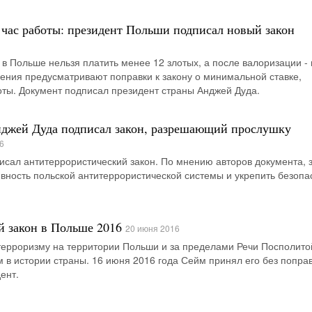
а час работы: президент Польши подписал новый закон
ы в Польше нельзя платить менее 12 злотых, а после валоризации -
дения предусматривают поправки к закону о минимальной ставке,
оты. Документ подписал президент страны Анджей Дуда.
джей Дуда подписал закон, разрешающий прослушку
6
исал антитеррористический закон. По мнению авторов документа, 
ность польской антитеррористической системы и укрепить безопа
 закон в Польше 2016
20 июня 2016
терроризму на территории Польши и за пределами Речи Посполито
в истории страны. 16 июня 2016 года Сейм принял его без поправ
ент.