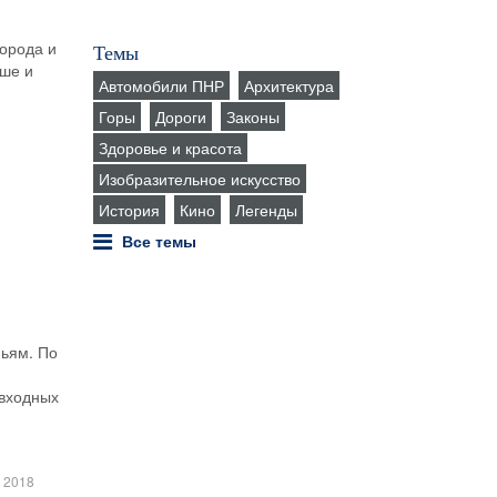
города и
Темы
ьше и
Автомобили ПНР
Архитектура
Горы
Дороги
Законы
Здоровье и красота
Изобразительное искусство
История
Кино
Легенды
Все темы
ньям. По
 входных
 2018