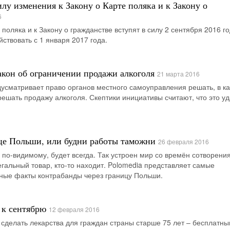
лу изменения к Закону о Карте поляка и к Закону о
6
 поляка и к Закону о гражданстве вступят в силу 2 сентября 2016 го
ствовать с 1 января 2017 года.
акон об ограничении продажи алкоголя
21 марта 2016
дусматривает право органов местного самоуправления решать, в ка
решать продажу алкоголя. Скептики инициативы считают, что это уд
це Польши, или будни работы таможни
26 февраля 2016
 по-видимому, будет всегда. Так устроен мир со времён сотворени
егальный товар, кто-то находит. Polomedia представляет самые
ные факты контрабанды через границу Польши.
 к сентябрю
12 февраля 2016
делать лекарства для граждан страны старше 75 лет – бесплатны