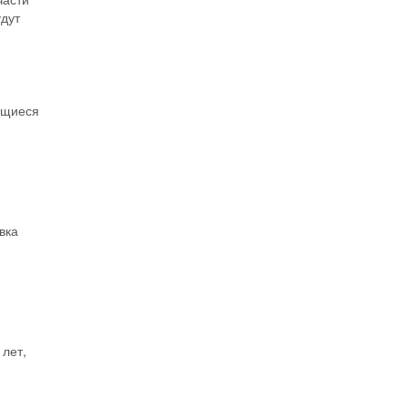
удут
ющиеся
вка
лет,