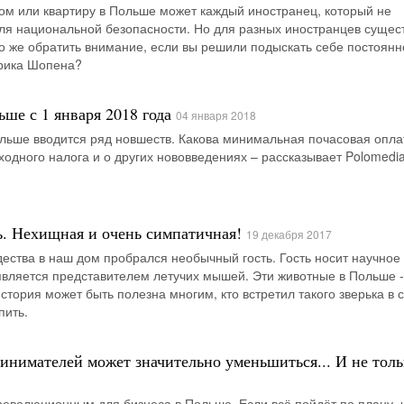
ом или квартиру в Польше может каждый иностранец, который не
ля национальной безопасности. Но для разных иностранцев сущес
то же обратить внимание, если вы решили подыскать себе постоянн
рика Шопена?
ше с 1 января 2018 года
04 января 2018
ольше вводится ряд новшеств. Какова минимальная почасовая оплат
ходного налога и о других нововведениях – рассказывает Polomedia
ь. Нехищная и очень симпатичная!
19 декабря 2017
дества в наш дом пробрался необычный гость. Гость носит научное
является представителем летучих мышей. Эти животные в Польше -
стория может быть полезна многим, кто встретил такого зверька в 
пить.
инимателей может значительно уменьшиться... И не толь
революционным для бизнеса в Польше. Если всё пойдёт по плану, 