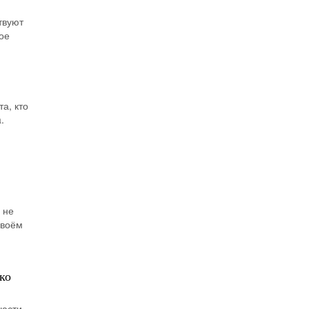
твуют
ое
а, кто
.
 не
своём
ко
части