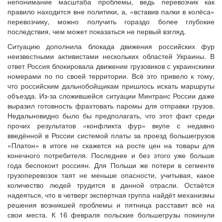
непонимание масштаба проблемы, ведь перевозчик как
правило находится вне политики, а, «вставив палки в колёса»
перевозчику, можно получить гораздо более глубокие
последствия, чем может показаться не первый взгляд.
Ситуацию дополнила блокада движения российских фур
неизвестными активистами нескольких областей Украины. В
ответ Россия блокировала движение грузовиков с украинскими
номерами по по своей территории. Всё это привело к тому,
что российским дальнобойщикам пришлось искать маршруты
объезда. Из-за сложившейся ситуации Минтранс России даже
выразил готовность фрахтовать паромы для отправки грузов.
Недальновидно было бы предполагать, что этот факт среди
прочих результатов «конфликта фур» вкупе с недавно
введённой в России системой платы за проезд большегрузов
«Платон» в итоге не скажется на росте цен на товары для
конечного потребителя. Последнее и без этого уже больше
года беспокоит россиян. Для Польши же потери в сегменте
грузоперевозок таят не меньше опасности, учитывая, какое
количество людей трудится в данной отрасли. Остаётся
надеяться, что в четверг экспертная группа найдёт механизмы
решения возникшей проблемы и пятница расставит всё на
свои места. К 16 февраля польские большегрузы покинули