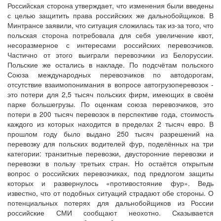
Российская сторона утверждает, что изменения были введены
с целью защитить права российских же дальнобойщиков. В
Минтрансе заявили, что ситуация сложилась так из-за того, что
польская сторона потребовала для себя увеличение квот,
несоразмерное с интересами российских перевозчиков.
Частично от этого выиграли перевозчики из Белоруссии.
Польские же остались в накладе. По подсчётам польского
Союза международных перевозчиков по автодорогам,
отсутствие взаимопонимания в вопросе автогрузоперевозок -
это потери для 2,5 тысяч польских фирм, имеющих в своём
парке большегрузы. По оценкам союза перевозчиков, это
потери в 200 тысяч перевозок в перспективе года, стоимость
каждого из которых находится в пределах 2 тысяч евро. В
прошлом году было выдано 250 тысяч разрешений на
перевозку для польских водителей фур, поделённых на три
категории: транзитные перевозки, двусторонние перевозки и
перевозки в пользу третьих стран. Но остаётся открытым
вопрос о российских перевозчиках, под предлогом защиты
которых и развернулось «противостояние фур». Ведь
известно, что от подобных ситуаций страдают обе стороны. О
потенциальных потерях для дальнобойщиков из России
российские СМИ сообщают неохотно. Сказывается