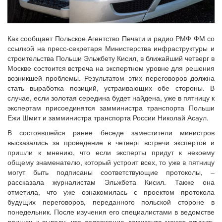
Как сообщает Польское Агентство Печати и радио РМФ ФМ со
ссылкой на пресс-секретаря Министерства инфраструктуры и
строительства Польши Эльжбету Кисил, в ближайший четверг в
Москве состоится встреча на экспертном уровне для решения
возникшей проблемы. Результатом этих переговоров должна
стать выработка позиций, устраивающих обе стороны. В
случае, если золотая середина будет найдена, уже в пятницу к
экспертам присоединятся замминистра транспорта Польши
Ежи Шмит и замминистра транспорта России Николай Асаул.
В состоявшейся ранее беседе заместители министров
высказались за проведение в четверг встречи экспертов и
пришли к мнению, что если эксперты придут к некоему
общему знаменателю, который устроит всех, то уже в пятницу
могут быть подписаны соответствующие протоколы, –
рассказала журналистам Эльжбета Кисил. Также она
отметила, что уже ознакомилась с проектом протокола
будущих переговоров, переданного польской стороне в
понедельник. После изучения его специалистами в ведомстве
пришли к выводу, что содержание документа может служить