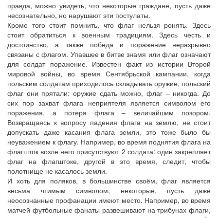
правда, можно увидеть, что некоторые граждане, пусть даже
несознательно, но нарушают эти постулаты.
Кроме того стоит помнить, что флаг нельзя ронять. Здесь
стоит обратиться к военным традициям. Здесь честь и
достоинство, а также победа и поражение неразрывно
связаны с флагом. Упавшее в битве знамя или флаг означают
для солдат поражение. Известен факт из истории Второй
мировой войны, во время Сентябрьской кампании, когда
польским солдатам приходилось складывать оружие, польский
флаг они прятали: оружие сдать можно, флаг – никогда. До
сих пор захват флага неприятеля является символом его
поражения, а потеря флага – величайшим позором.
Возвращаясь к вопросу падения флага на землю, не стоит
допускать даже касания флага земли, это тоже было бы
неуважением к флагу. Например, во время поднятия флага на
флагшток возле него присутствуют 2 солдата: один закрепляет
флаг на флагштоке, другой в это время, следит, чтобы
полотнище не касалось земли.
И хоть для поляков, в большинстве своём, флаг является
весьма чтимым символом, некоторые, пусть даже
неосознанные профанации имеют место. Например, во время
матчей футбольные фанаты развешивают на трибунах флаги,