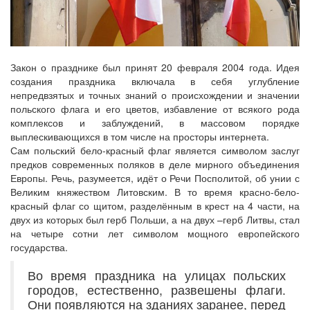
Закон о празднике был принят 20 февраля 2004 года. Идея
создания праздника включала в себя углубление
непредвзятых и точных знаний о происхождении и значении
польского флага и его цветов, избавление от всякого рода
комплексов и заблуждений, в массовом порядке
выплескивающихся в том числе на просторы интернета.
Сам польский бело-красный флаг является символом заслуг
предков современных поляков в деле мирного объединения
Европы. Речь, разумеется, идёт о Речи Посполитой, об унии с
Великим княжеством Литовским. В то время красно-бело-
красный флаг со щитом, разделённым в крест на 4 части, на
двух из которых был герб Польши, а на двух –герб Литвы, стал
на четыре сотни лет символом мощного европейского
государства.
Во время праздника на улицах польских
городов, естественно, развешены флаги.
Они появляются на зданиях заранее, перед