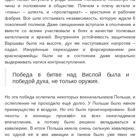
чины и положение в обществе. Плечом к плечу встали и
«паны» – шляхта, и «пролетариат» – крестьяне и рабочие
фабрик. Все шли отстаивать независимость, которую ждали 6
поколений поляков. Даже священники вступали в ополчение и
вместе со всеми участвовали в боях в качестве полковых
капелланов и врачей. Внутренняя устойчивость защитников
Варшавы была на высоте, дух же наступавших напротив –
падал. Изнурённые переходами и форсированием рек
красноармейцы были не в состоянии даже морально
выдерживать натиск контрнаступления.
Победа в битве над Вислой была и
победой духа, не только оружия.
Но эта победа ослепила некоторых военачальников Польши, и
ослепление не проходило ещё долго. У Польши было явное
преимущество в воздухе. Но это было проигнорировано. Бой
пехоты и конницы произвёл на всех неизгладимое
впечатление, а потому было решено вкладываться в
кавалерию. В итоге Польша имела очень сильную кавалерию,
но одной её в век авиации и танков было уже явно не