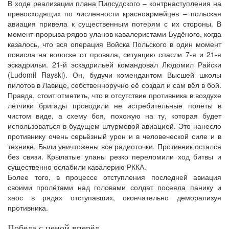
В ходе реализации плана Пилсудского – контрнаступления на
превосходящих по численности красноармейцев – польская
авиация привела к существенным потерям с их стороны. В
момент прорыва рядов уланов кавалеристами Будёного, когда
казалось, что вся операция Войска Польского в один момент
повисла на волоске от провала, ситуацию спасли 7-я и 21-я
эскадрильи. 21-й эскадрильей командовал Людомил Райски
(Ludomił Rayski). Он, будучи комендантом Высшей школы
пилотов в Лавице, собственноручно её создал и сам вёл в бой.
Правда, стоит отметить, что в отсутствие противника в воздухе
лётчики бригады проводили не истребительные полёты в
чистом виде, а схему боя, похожую на ту, которая будет
использоваться в будущем штурмовой авиацией. Это нанесло
противнику очень серьёзный урон и в человеческой силе и в
технике. Были уничтожены все радиоточки. Противник остался
без связи. Крылатые уланы резко переломили ход битвы и
существенно ослабили кавалерию РККА.
Более того, в процессе отступления последней авиация
своими пролётами над головами солдат посеяла панику и
хаос в рядах отступавших, окончательно деморализуя
противника.
Победа с ценой вперёд