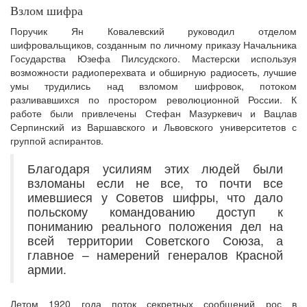
Взлом шифра
Поручик Ян Ковалевский руководил отделом
шифровальщиков, созданным по личному приказу Начальника
Государства Юзефа Пилсудского. Мастерски используя
возможности радиоперехвата и обширную радиосеть, лучшие
умы трудились над взломом шифровок, потоком
разливавшихся по простором революционной России. К
работе были привлечены Стефан Мазуркевич и Вацлав
Серпинский из Варшавского и Львовского университетов с
группой аспирантов.
Благодаря усилиям этих людей были
взломаны если не все, то почти все
имевшиеся у Советов шифры, что дало
польскому командованию доступ к
пониманию реального положения дел на
всей территории Советского Союза, а
главное – намерений генералов Красной
армии.
Летом 1920 года поток секретных сообщений рос в