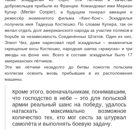
добровольцев прибыли из Франции. Командовал ими Мериан
Купер (Merian Cooper), в будущем генерал авиации и
режиссёр знаменитого фильма «Кинг-Конг». Эскадрилья
получила имя Тадеуша Костюшко. По словам Купера, так он
желал отдать долг американского народа за участие поляков в
борьбе за независимость Соединённых Штатов. Один из них,
Элиот Чиз, даже нарисовал герб эскадрильи – знаменитые
скрещеные косы Костюшко, народная шапка «кракуска» и три
звезды на фоне них. Всего в составе эскадрильи было 17
американских лётчиков.
Эти же лётчики незадолго до битвы помогли польским
коллегам освоить вновь прибывшие в их расположения
машины.
Кроме этого, военачальникам, понимавшим,
что господство в небе – это для польской
армии реальный шанс на победу, удалось
натаскать максимально возможное
количество тех, кто мог сесть за штурвал
самолёта и выполнять боевую задачу.