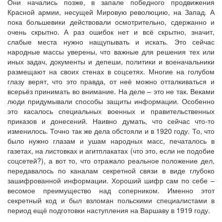
Они начались позже, в запале победного продвижения
Красной армии, несущей Мировую революцию, на Запад. А
пока большевики действовали осмотрительно, сдержанно и
очень скрытно. А раз ошибок нет и всё скрытно, значит,
слабые места нужно нащупывать и искать. Это сейчас
народные массы уверены, что важные для решения тех или
иных задач, документы и депеши, политики и военачальники
размещают на своих стенах в соцсетях. Многие на голубом
глазу верят, что это правда, от неё можно отталкиваться и
всерьёз принимать во внимание. На деле – это не так. Веками
люди придумывали способы защиты информации. Особенно
это касалось специальных военных и правительственных
приказов и донесений. Наивно думать, что сейчас что-то
изменилось. Точно так же дела обстояли и в 1920 году. То, что
было нужно глазам и ушам народных масс, печаталось в
газетах, на листовках и агитплакатах (что это, если не подобие
соцсетей?), а вот то, что отражало реальное положение дел,
передавалось по каналам секретной связи в виде глубоко
зашифрованной информации. Хороший шифр сам по себе –
весомое преимущество над соперником. Именно этот
секретный код и был взломан польскими специалистами в
период ещё подготовки наступления на Варшаву в 1919 году.