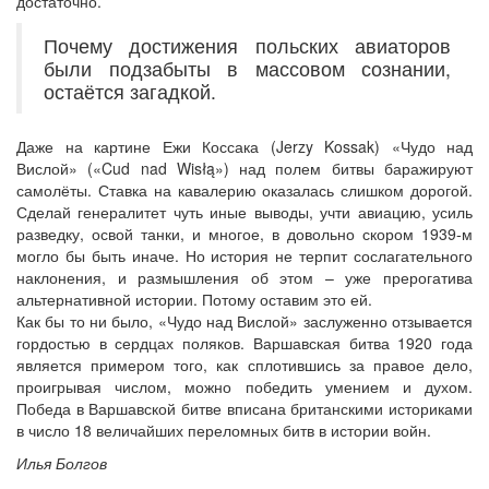
достаточно.
Почему достижения польских авиаторов
были подзабыты в массовом сознании,
остаётся загадкой.
Даже на картине Ежи Коссака (Jerzy Kossak) «Чудо над
Вислой» («Cud nad Wisłą») над полем битвы баражируют
самолёты. Ставка на кавалерию оказалась слишком дорогой.
Сделай генералитет чуть иные выводы, учти авиацию, усиль
разведку, освой танки, и многое, в довольно скором 1939-м
могло бы быть иначе. Но история не терпит сослагательного
наклонения, и размышления об этом – уже прерогатива
альтернативной истории. Потому оставим это ей.
Как бы то ни было, «Чудо над Вислой» заслуженно отзывается
гордостью в сердцах поляков. Варшавская битва 1920 года
является примером того, как сплотившись за правое дело,
проигрывая числом, можно победить умением и духом.
Победа в Варшавской битве вписана британскими историками
в число 18 величайших переломных битв в истории войн.
Илья Болгов