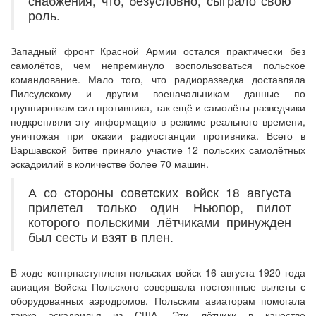
снабжения, что, безусловно, сыграло свою
роль.
Западный фронт Красной Армии остался практически без
самолётов, чем непреминуло воспользоваться польское
командование. Мало того, что радиоразведка доставляла
Пилсудскому и другим военачальникам данные по
группировкам сил противника, так ещё и самолёты-разведчики
подкрепляли эту информацию в режиме реального времени,
уничтожая при оказии радиостанции противника. Всего в
Варшавской битве приняло участие 12 польских самолётных
эскадрилий в количестве более 70 машин.
А со стороны советских войск 18 августа
прилетел только один Ньюпор, пилот
которого польскими лётчиками принужден
был сесть и взят в плен.
В ходе контрнаступленя польских войск 16 августа 1920 года
авиация Войска Польского совершала постоянные вылеты с
оборудованных аэродромов. Польским авиаторам помогала
также эскадрилья из США. Эти лётчики в качестве