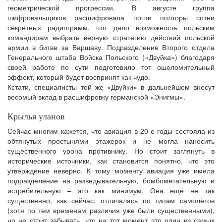
геометрической прогрессии. В августе группа
шифровальщиков расшифровала почти полторы сотни
секретных радиограмм, что дало возможность польским
командирам выбрать верную стратегию действий польской
армии в битве за Варшаву. Подразделение Второго отдела
Генерального штаба Войска Польского («Двуйка») благодаря
своей работе по сути подготовило тот ошеломительный
эффект, который будет воспринят как чудо.
Кстати, специалисты той же «Двуйки» в дальнейшем внесут
весомый вклад в расшифровку германской «Энигмы».
Крылья уланов
Сейчас многим кажется, что авиация в 20-е годы состояла из
обтянутых простынями этажерок и не могла наносить
существенного урона противнику. Но стоит заглянуть в
исторические источники, как становится понятно, что это
утверждение неверно. К тому моменту авиация уже имела
подразделение на разведывательную, бомбометательную и
истребительную – это как минимум. Она ещё не так
существенно, как сейчас, отличалась по типам самолётов
(хотя по тем временам различия уже были существенными),
но не стоит забывать, что на тот момент это один из самых