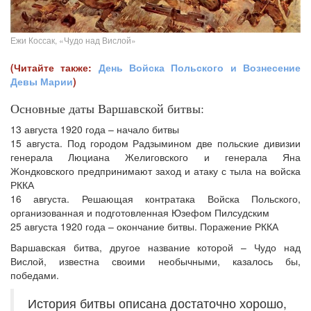
Ежи Коссак, «Чудо над Вислой»
(Читайте также:
День Войска Польского и Вознесение
Девы Марии
)
Основные даты Варшавской битвы:
13 августа 1920 года – начало битвы
15 августа. Под городом Радзымином две польские дивизии
генерала Люциана Желиговского и генерала Яна
Жондковского предпринимают заход и атаку с тыла на войска
РККА
16 августа. Решающая контратака Войска Польского,
организованная и подготовленная Юзефом Пилсудским
25 августа 1920 года – окончание битвы. Поражение РККА
Варшавская битва, другое название которой – Чудо над
Вислой, известна своими необычными, казалось бы,
победами.
История битвы описана достаточно хорошо,