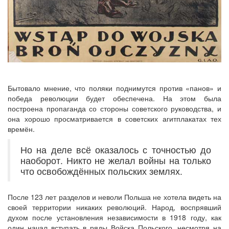
Бытовало мнение, что поляки поднимутся против «панов» и
победа революции будет обеспечена. На этом была
построена пропаганда со стороны советского руководства, и
она хорошо просматривается в советских агитплакатах тех
времён.
Но на деле всё оказалось с точностью до
наоборот. Никто не желал войны на только
что освобождённых польских землях.
После 123 лет разделов и неволи Польша не хотела видеть на
своей территории никаких революций. Народ, воспрявший
духом после установления независимости в 1918 году, как
один начал вступать в ряды Войска Польского, несмотря на