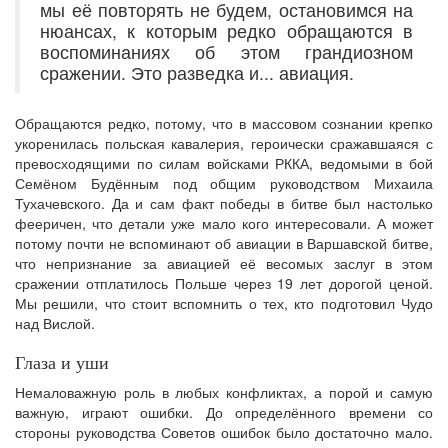
мы её повторять не будем, остановимся на
нюансах, к которым редко обращаются в
воспоминаниях об этом грандиозном
сражении. Это разведка и... авиация.
Обращаются редко, потому, что в массовом сознании крепко
укоренилась польская кавалерия, героически сражавшаяся с
превосходящими по силам войсками РККА, ведомыми в бой
Семёном Будённым под общим руководством Михаила
Тухачевского. Да и сам факт победы в битве был настолько
фееричен, что детали уже мало кого интересовали. А может
потому почти не вспоминают об авиации в Варшавской битве,
что непризнание за авиацией её весомых заслуг в этом
сражении отплатилось Польше через 19 лет дорогой ценой.
Мы решили, что стоит вспомнить о тех, кто подготовил Чудо
над Вислой.
Глаза и уши
Немаловажную роль в любых конфликтах, а порой и самую
важную, играют ошибки. До определённого времени со
стороны руководства Советов ошибок было достаточно мало.