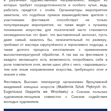
которых требует сосредоточенности и особого чутья, ведь
работать придётся с огнём. Организаторы мероприятия
заметили, что подобное прямое взаимодействие зрителя с
участниками фестиваля способствует не только
популяризации мероприятия, но также ведёт к лучшему
пониманию искусства; для посетителей часто становится
неожиданностью тот факт, что выставленный экспонат, пусть
даже самый, казалось бы, незначительный по размеру,
требовал от мастера скрупулёзного и терпеливого подхода, а
также долгого процесса изготовления с применением
высокотемпературной обработки. А так как на фестивале у
каждого желающего есть возможность попробовать себя в
роли повелителя огня, велик шанс уйти с него, «заразившись»
тем или иным направлением искусства, требующего огня и
знания о нём.
Фестиваль Высоких температур организован Вроцлавской
академией изящных искусств (Akademia Sztuk Pięknych im.
Eugeniusza Gepperta we Wrocławiu) и Союзом польских
художников-лепщиков совместно с Союзом содействия
молодых художников.