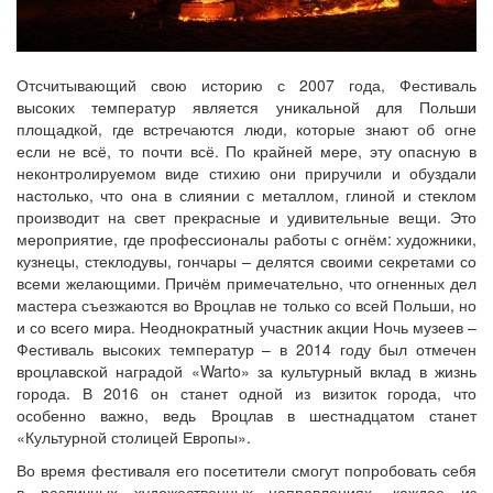
Отсчитывающий свою историю с 2007 года, Фестиваль
высоких температур является уникальной для Польши
площадкой, где встречаются люди, которые знают об огне
если не всё, то почти всё. По крайней мере, эту опасную в
неконтролируемом виде стихию они приручили и обуздали
настолько, что она в слиянии с металлом, глиной и стеклом
производит на свет прекрасные и удивительные вещи. Это
мероприятие, где профессионалы работы с огнём: художники,
кузнецы, стеклодувы, гончары – делятся своими секретами со
всеми желающими. Причём примечательно, что огненных дел
мастера съезжаются во Вроцлав не только со всей Польши, но
и со всего мира. Неоднократный участник акции Ночь музеев –
Фестиваль высоких температур – в 2014 году был отмечен
вроцлавской наградой «Warto» за культурный вклад в жизнь
города. В 2016 он станет одной из визиток города, что
особенно важно, ведь Вроцлав в шестнадцатом станет
«Культурной столицей Европы».
Во время фестиваля его посетители смогут попробовать себя
в различных художественных направлениях, каждое из