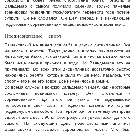
Вальдемар с сыном получили ранения. Только тяжёлые
тренировки позволили тяжелоатлету перенести горе потери
супруги. Он не сломался. Он шёл вперёд и в изнуряющей
подготовке к соревнованиям нашёл возможность забыться...
Предназначение – спорт
Башановский не видел для себя в других дисциплинах. Всё
началось в юности. Традиционно в школах занимаются на
физкультуре бегом, гимнастикой, ну а в случае нашего героя
была ещё секция прыжков в воду. Но Вальдемара это не
притягивало. Во всех этих дисциплинах достаточно быстро
находились ребята, которые были лучше него. Казалось, что
спорт – это и не его вовсе. Всё изменилось в армии.
Во время службы в войсках Вальдемар увидел, как некоторые
сослуживцы поднимают штангу. Они готовились к
соревнованиям. До этого он как-то не задумывался
попробовать свои силы в поднятии штанги, но случай
подвернулся сам собой. При первой же попытке ему без труда
удаётся взять вес в 90 кг. Этот результат удивил всех, да и его
самого. На следующий день новоиспечённый штангист
Башановский выигрывает соревнования части. Это был
судьбоносный день, который изменил всю жизнь Вальдемара.