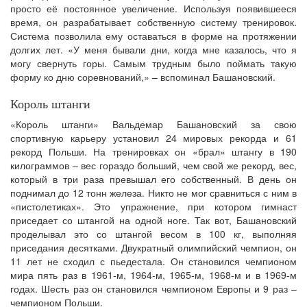
просто её постоянное увеличение. Используя появившееся
время, он разрабатывает собственную систему тренировок.
Система позволила ему оставаться в форме на протяжении
долгих лет. «У меня бывали дни, когда мне казалось, что я
могу свернуть горы. Самым трудным было поймать такую
форму ко дню соревнований,» – вспоминал Башановский.
Король штанги
«Король штанги» Вальдемар Башановский за свою
спортивную карьеру установил 24 мировых рекорда и 61
рекорд Польши. На тренировках он «брал» штангу в 190
килограммов – вес гораздо больший, чем свой же рекорд, вес,
который в три раза превышал его собственный. В день он
поднимал до 12 тонн железа. Никто не мог сравниться с ним в
«пистолетиках». Это упражнение, при котором гимнаст
приседает со штангой на одной ноге. Так вот, Башановский
проделывал это со штангой весом в 100 кг, выполняя
приседания десятками. Двукратный олимпийский чемпион, он
11 лет не сходил с пьедестала. Он становился чемпионом
мира пять раз в 1961-м, 1964-м, 1965-м, 1968-м и в 1969-м
годах. Шесть раз он становился чемпионом Европы и 9 раз –
чемпионом Польши.