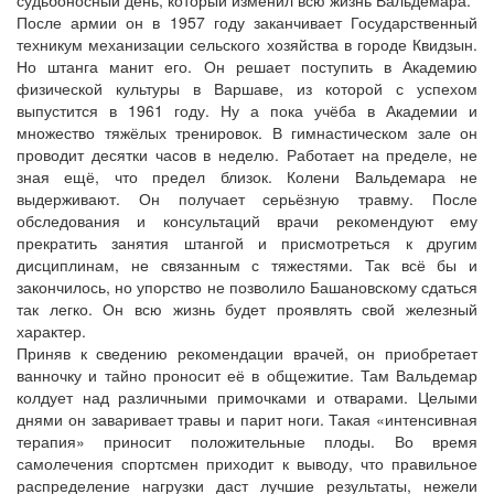
После армии он в 1957 году заканчивает Государственный
техникум механизации сельского хозяйства в городе Квидзын.
Но штанга манит его. Он решает поступить в Академию
физической культуры в Варшаве, из которой с успехом
выпустится в 1961 году. Ну а пока учёба в Академии и
множество тяжёлых тренировок. В гимнастическом зале он
проводит десятки часов в неделю. Работает на пределе, не
зная ещё, что предел близок. Колени Вальдемара не
выдерживают. Он получает серьёзную травму. После
обследования и консультаций врачи рекомендуют ему
прекратить занятия штангой и присмотреться к другим
дисциплинам, не связанным с тяжестями. Так всё бы и
закончилось, но упорство не позволило Башановскому сдаться
так легко. Он всю жизнь будет проявлять свой железный
характер.
Приняв к сведению рекомендации врачей, он приобретает
ванночку и тайно проносит её в общежитие. Там Вальдемар
колдует над различными примочками и отварами. Целыми
днями он заваривает травы и парит ноги. Такая «интенсивная
терапия» приносит положительные плоды. Во время
самолечения спортсмен приходит к выводу, что правильное
распределение нагрузки даст лучшие результаты, нежели