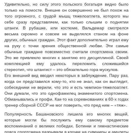
Удивительно, но силу этого польского богатыря видно было
только на помосте. Внешне он совершенно не был похож на
того огромного, с грудой мышц тяжелоатлета, которого мы
себе сразу представляем, как только слышим о поднятии
штанги. В рубашке, или костюме, Вальдемар смотрелся
весьма скромно и совсем не выделялся станом на фоне
других, обычных граждан. Этот факт дополнительно играл ему
на руку с точки зрения общественной любви. Эти самые
обычные граждане повсеместно считали спортсмена своим.
Это же привлекло многих к занятию его дисциплиной. Своей
комплекцией ему удалось переломить сложившийся
стереотип, что штангист – это обязательно гора мускулов.
Его внешний вид вводил некоторых в заблуждение. Пару раз,
когда он представился кому-то, кто не знал, как он выглядит,
собеседники не верили, что это и есть чемпион-тяжелоатлет.
Они думали, что это однофамилец знаменитого спортсмена.
Обманывались и профи. Как-то на соревнованиях в 60-х годах
тренер сборной СССР не мог поверить, что пред ним – «тяж».
Популярность Башановского лишила его многих вещей,
которые могли бы послужить ему самому предметом
воспоминаний о великих победах. Ботинки и гимнастические
пояса спортсмена разрывали в клочки на сувениры и амулеты