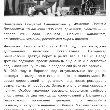
Вальдемар Ромуальд Башановский ( Waldemar Romuald
Baszanowski. 15 августа 1935 года, Грудзёндз, Польша — 29
апреля 2011 года, Варшава.) Польский штангист,
олимпийский чемпион, рекордсмен мира и тренер.
Чемпионат Европы в Софии в 1971 году стал очередным
достижением польского тяжелоатлета. Вальдемар
Башановский дважды берёт в рывке вес в 140 кг. Перед
третьим подходом просит добавить ещё 5 кг и с лёгкостью
поднимает штангу. Жизнь на пределе сил была его пассией.
В 1969 году в Варшаве под оглушительные овации он
восходит на пьедестал в качестве нового чемпиона мира. Во
время соревнований он установил ряд новых рекордов в
рывке, толчке и троеборье. Зрители очень симпатизировали
поляку. Особое уважение вызывала моральная стойкость
спортсмена. За два месяца до соревнований у Вальдемара
Башановского произошла трагедия. Его автомобиль
развернуло на дороге недалеко от Ловича. Машину занесло и
сбросило в кювет. Жена спортсмена Анита погибла, а