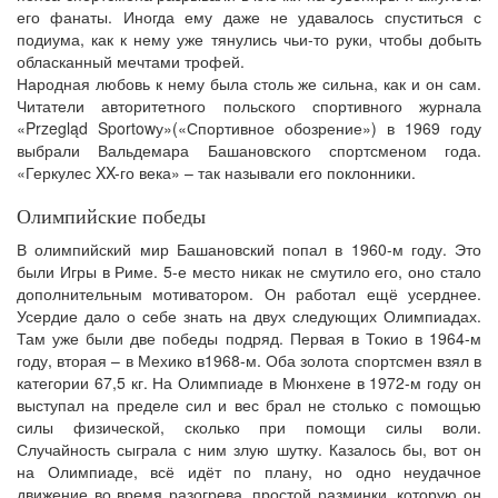
его фанаты. Иногда ему даже не удавалось спуститься с
подиума, как к нему уже тянулись чьи-то руки, чтобы добыть
обласканный мечтами трофей.
Народная любовь к нему была столь же сильна, как и он сам.
Читатели авторитетного польского спортивного журнала
«Przegląd Sportowу»(«Спортивное обозрение») в 1969 году
выбрали Вальдемара Башановского спортсменом года.
«Геркулес XX-го века» – так называли его поклонники.
Олимпийские победы
В олимпийский мир Башановский попал в 1960-м году. Это
были Игры в Риме. 5-е место никак не смутило его, оно стало
дополнительным мотиватором. Он работал ещё усерднее.
Усердие дало о себе знать на двух следующих Олимпиадах.
Там уже были две победы подряд. Первая в Токио в 1964-м
году, вторая – в Мехико в1968-м. Оба золота спортсмен взял в
категории 67,5 кг. На Олимпиаде в Мюнхене в 1972-м году он
выступал на пределе сил и вес брал не столько с помощью
силы физической, сколько при помощи силы воли.
Случайность сыграла с ним злую шутку. Казалось бы, вот он
на Олимпиаде, всё идёт по плану, но одно неудачное
движение во время разогрева, простой разминки, которую он