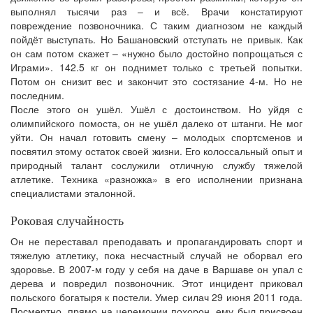
выполнял тысячи раз – и всё. Врачи констатируют
повреждение позвоночника. С таким диагнозом не каждый
пойдёт выступать. Но Башановский отступать не привык. Как
он сам потом скажет – «нужно было достойно попрощаться с
Играми». 142.5 кг он поднимет только с третьей попытки.
Потом он снизит вес и закончит это состязание 4-м. Но не
последним.
После этого он ушёл. Ушёл с достоинством. Но уйдя с
олимпийского помоста, он не ушёл далеко от штанги. Не мог
уйти. Он начал готовить смену – молодых спортсменов и
посвятил этому остаток своей жизни. Его колоссальный опыт и
природный талант сослужили отличную службу тяжелой
атлетике. Техника «разножка» в его исполнении признана
специалистами эталонной.
Роковая случайность
Он не переставал преподавать и пропагандировать спорт и
тяжелую атлетику, пока несчастный случай не оборвал его
здоровье. В 2007-м году у себя на даче в Варшаве он упал с
дерева и повредил позвоночник. Этот инцидент приковал
польского богатыря к постели. Умер силач 29 июня 2011 года.
Посмертно, прямо на церемонии похорон, ему был присвоен