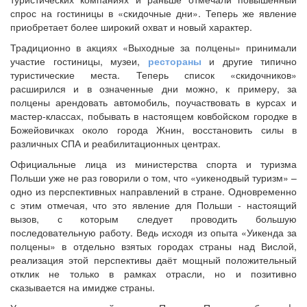
спрос на гостиницы в «скидочные дни». Теперь же явление
приобретает более широкий охват и новый характер.
Традиционно в акциях «Выходные за полцены» принимали
участие гостиницы, музеи,
рестораны
и другие типично
туристические места. Теперь список «скидочников»
расширился и в означенные дни можно, к примеру, за
полцены арендовать автомобиль, поучаствовать в курсах и
мастер-классах, побывать в настоящем ковбойском городке в
Божейовичках около города Жнин, восстановить силы в
различных СПА и реабилитационных центрах.
Официальные лица из министерства спорта и туризма
Польши уже не раз говорили о том, что «уикенодвый туризм» –
одно из перспективных направлений в стране. Одновременно
с этим отмечая, что это явление для Польши - настоящий
вызов, с которым следует проводить большую
последовательную работу. Ведь исходя из опыта «Уикенда за
полцены» в отдельно взятых городах страны над Вислой,
реализация этой перспективы даёт мощный положительный
отклик не только в рамках отрасли, но и позитивно
сказывается на имидже страны.