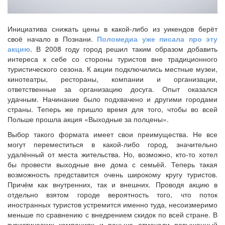
Инициатива снижать цены в какой-либо из уикендов берёт
своё начало в Познани.
Поломедиа уже писала про эту
акцию
. В 2008 году город решил таким образом добавить
интереса к себе со стороны туристов вне традиционного
туристического сезона. К акции подключились местные музеи,
кинотеатры, рестораны, компании и организации,
ответственные за организацию досуга. Опыт оказался
удачным. Начинание было подхвачено и другими городами
страны. Теперь же пришло время для того, чтобы во всей
Польше прошла акция «Выходные за полцены».
Выбор такого формата имеет свои преимущества. Не все
могут переместиться в какой-либо город, значительно
удалённый от места жительства. Но, возможно, кто-то хотел
бы провести выходные вне дома с семьёй. Теперь такая
возможность представится очень широкому кругу туристов.
Причём как внутренних, так и внешних. Проводя акцию в
отдельно взятом городе вероятность того, что поток
иностранных туристов устремится именно туда, несоизмеримо
меньше по сравнению с внедрением скидок по всей стране. В
туристических компаниях и раньше отмечали повышенный