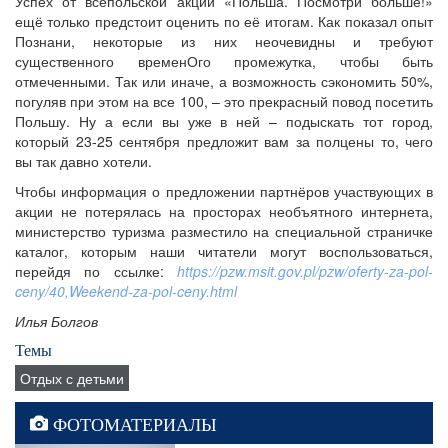
Успех от всепольской акции «Польша. Посмотри больше!»
ещё только предстоит оценить по её итогам. Как показал опыт
Познани, некоторые из них неочевидны и требуют
существенного временОго промежутка, чтобы быть
отмеченными. Так или иначе, а возможность сэкономить 50%,
погуляв при этом на все 100, – это прекрасный повод посетить
Польшу. Ну а если вы уже в ней – подыскать тот город,
который 23-25 сентября предложит вам за полцены то, чего
вы так давно хотели.
Чтобы информация о предложении партнёров участвующих в
акции не потерялась на просторах необъятного интернета,
министерство туризма разместило на специальной страничке
каталог, которым наши читатели могут воспользоваться,
перейдя по ссылке:
https://pzw.msit.gov.pl/pzw/oferty-za-pol-
ceny/40,Weekend-za-pol-ceny.html
Илья Болгов
Темы
Отдых с детьми
ФОТОМАТЕРИАЛЫ