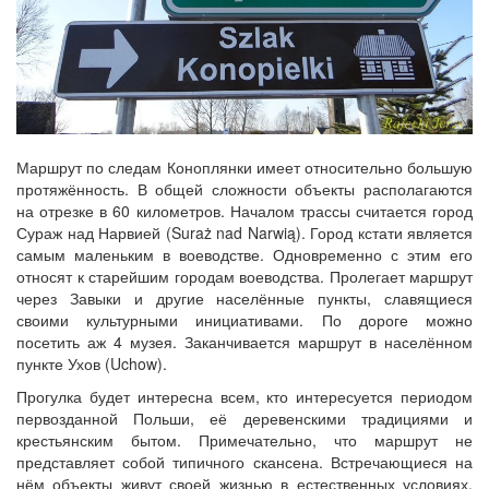
Маршрут по следам Коноплянки имеет относительно большую
протяжённость. В общей сложности объекты располагаются
на отрезке в 60 километров. Началом трассы считается город
Сураж над Нарвией (Suraż nad Narwią). Город кстати является
самым маленьким в воеводстве. Одновременно с этим его
относят к старейшим городам воеводства. Пролегает маршрут
через Завыки и другие населённые пункты, славящиеся
своими культурными инициативами. По дороге можно
посетить аж 4 музея. Заканчивается маршрут в населённом
пункте Ухов (Uchow).
Прогулка будет интересна всем, кто интересуется периодом
первозданной Польши, её деревенскими традициями и
крестьянским бытом. Примечательно, что маршрут не
представляет собой типичного скансена. Встречающиеся на
нём объекты живут своей жизнью в естественных условиях,