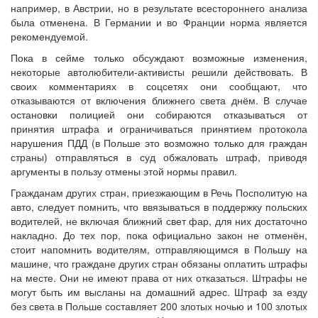
например, в Австрии, но в результате всестороннего анализа
была отменена. В Германии и во Франции норма является
рекомендуемой.
Пока в сейме только обсуждают возможные изменения,
некоторые автолюбители-активисты решили действовать. В
своих комментариях в соцсетях они сообщают, что
отказываются от включения ближнего света днём. В случае
остановки полицией они собираются отказываться от
принятия штрафа и ограничиваться принятием протокола
нарушения ПДД (в Польше это возможно только для граждан
страны) отправляться в суд обжаловать штраф, приводя
аргументы в пользу отмены этой нормы правил.
Гражданам других стран, приезжающим в Речь Посполитую на
авто, следует помнить, что ввязываться в поддержку польских
водителей, не включая ближний свет фар, для них достаточно
накладно. До тех пор, пока официально закон не отменён,
стоит напомнить водителям, отправляющимся в Польшу на
машине, что граждане других стран обязаны оплатить штрафы
на месте. Они не имеют права от них отказаться. Штрафы не
могут быть им высланы на домашний адрес. Штраф за езду
без света в Польше составляет 200 злотых ночью и 100 злотых