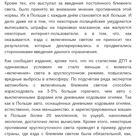
Кроме тех, кто выступал за введения постоянного ближнего
света, было принято во внимание мнение противников этой
нормы. Их в Польше с каждым днём становится всё больше. И
дело даже не в том, что некоторые полицейские умудряются
выписывать штрафы на парковках магазинов, как жалуются
некоторые интернет-пользователи, а в том, что, как
оказывается, езда с включенным светом не приносит тех
результатов, которые декларировались и продвигались
сторонниками введения данного ограничения.
Как сообщает издание, кроме того, что по статистике ДТП в
одинаковых условиях не стало меньше с момента
«включения» света в круглосуточном режиме, повысились
вредные выбросы в атмосферу. По подсчётам ряда экспертов
автомобиль с включённым ближним светом способен
израсходовать на 3-5% больше горючего, чем авто с
выключенными фарами или дневными ходовыми огнями. Так
как в Польше авто, оснащённых дневными ходовыми огнями,
естественно, пока меньшинство, а зарегистрированных машин
в Польше более 20 миллионов, то ущерб, наносимый
экологии, достаточно легко вычислим. Кроме этого, некоторые
противники круглосуточного света приводят в пример другие
страны, где езда с ближним светом была обязательной, как,