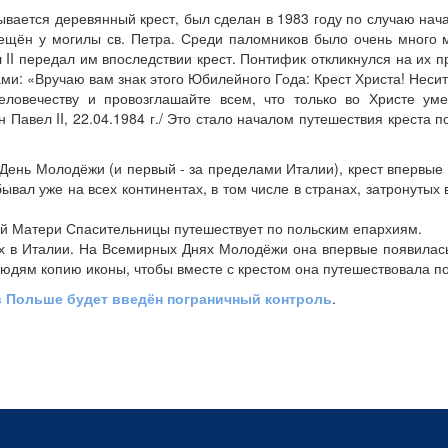
ывается деревянный крест, был сделан в 1983 году по случаю нач
ещён у могилы св. Петра. Среди паломников было очень много
II передал им впоследствии крест. Понтифик откликнулся на их п
ами: «Вручаю вам знак этого Юбилейного Года: Крест Христа! Несит
еловечеству и провозглашайте всем, что только во Христе ум
 Павел II, 22.04.1984 г./ Это стало началом путешествия креста п
 День Молодёжи (и первый - за пределами Италии), крест впервые
вал уже на всех континентах, в том числе в странах, затронутых
ьей Матери Спасительницы путешествует по польским епархиям.
х в Италии. На Всемирных Днях Молодёжи она впервые появилас
людям копию иконы, чтобы вместе с крестом она путешествовала п
в Польше будет введён пограничный контроль
.