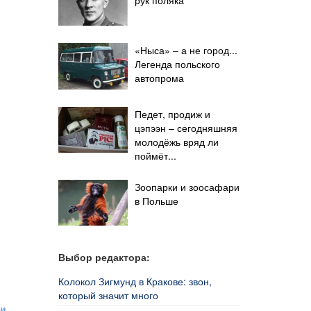
«Ныса» – а не город...
Легенда польского
автопрома
Педет, продиж и
цэпээн – сегодняшняя
молодёжь вряд ли
поймёт...
Зоопарки и зоосафари
в Польше
Выбор редактора:
Колокол Зигмунд в Кракове: звон,
который значит много
жи