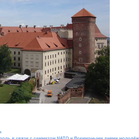
и
роль в связи с саммитом НАТО и Всемирными днями молодё