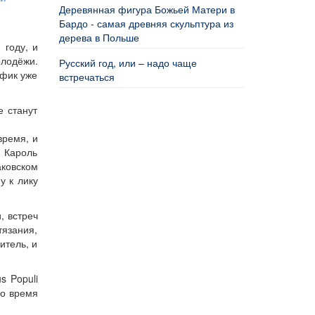
Деревянная фигура Божьей Матери в
Бардо - самая древняя скульптура из
дерева в Польше
 году, и
лодёжи.
Русский год, или – надо чаще
ифик уже
встречаться
е станут
время, и
а Кароль
аковском
у к лику
, встреч
тязания,
итель, и
s Populi
во время