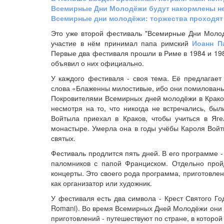
Всемирные Дни Молодёжи будут накормлены не
Всемирные дни молодёжи: торжества проходят 
Это уже второй фестиваль "Всемирные Дни Молод
участие в нём принимал папа римский
Иоанн Па
Первые два фестиваля прошли в Риме в 1984 и 19
объявил о них официально.
У каждого фестиваля - своя тема. Её предлагае
слова «Блаженны милостивые, ибо они помилованы 
Покровителями Всемирных дней молодёжи в Краков
несмотря на то, что никогда не встречались, бы
Войтыла приехал в Краков, чтобы учиться в Яге
монастыре. Умерла она в годы учёбы Кароля Войт
святых.
Фестиваль продлится пять дней. В его программе -
паломников с папой Франциском. Отдельно пройд
концерты. Это своего рода программа, приготовлен
как организатор или художник.
У фестиваля есть два символа - Крест Святого Г
Romani). Во время Всемирных Дней Молодёжи они в
приготовлений - путешествуют по стране, в которой