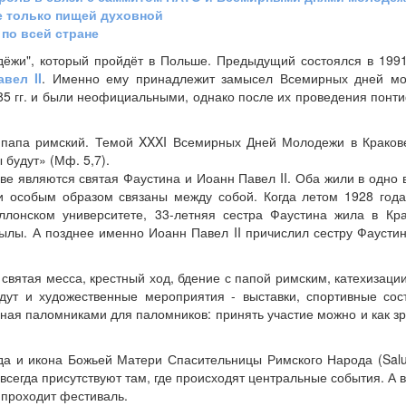
 только пищей духовной
по всей стране
ёжи", который пройдёт в Польше. Предыдущий состоялся в 1991
вел II
. Именно ему принадлежит замысел Всемирных дней мо
85 гг. и были неофициальными, однако после их проведения понт
т папа римский. Темой XXXI Всемирных Дней Молодежи в Краков
будут» (Мф. 5,7).
е являются святая Фаустина и Иоанн Павел II. Оба жили в одно 
ли особым образом связаны между собой. Когда летом 1928 год
ллонском университете, 33-летняя сестра Фаустина жила в Кр
ылы. А позднее именно Иоанн Павел II причислил сестру Фаустин
 святая месса, крестный ход, бдение с папой римским, катехизации
ут и художественные мероприятия - выставки, спортивные сос
ная паломниками для паломников: принять участие можно и как зр
ода и икона Божьей Матери Спасительницы Римского Народа (Salu
сегда присутствуют там, где происходят центральные события. А 
 проходит фестиваль.