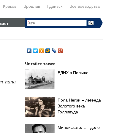
Краков
Вроцлав
Гданьск
Все воеводства
каст
Читайте также
ВДНХ в Польше
т папа
Пола Негри – легенда
Золотого века
Голливуда
Миноискатель – дело
рук поляка