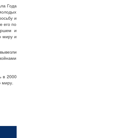
ала Года
 молодых
росьбу и
е его по
ершем и
о миру и
 вывезли
 войнами
ь в 2000
о миру.