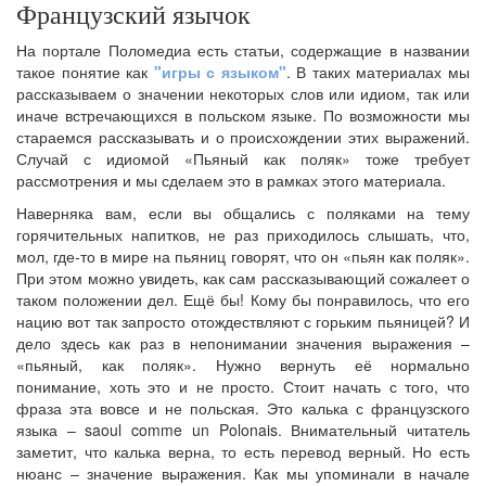
Французский язычок
На портале Поломедиа есть статьи, содержащие в названии
такое понятие как
"игры с языком"
. В таких материалах мы
рассказываем о значении некоторых слов или идиом, так или
иначе встречающихся в польском языке. По возможности мы
стараемся рассказывать и о происхождении этих выражений.
Случай с идиомой «Пьяный как поляк» тоже требует
рассмотрения и мы сделаем это в рамках этого материала.
Наверняка вам, если вы общались с поляками на тему
горячительных напитков, не раз приходилось слышать, что,
мол, где-то в мире на пьяниц говорят, что он «пьян как поляк».
При этом можно увидеть, как сам рассказывающий сожалеет о
таком положении дел. Ещё бы! Кому бы понравилось, что его
нацию вот так запросто отождествляют с горьким пьяницей? И
дело здесь как раз в непонимании значения выражения –
«пьяный, как поляк». Нужно вернуть её нормально
понимание, хоть это и не просто. Стоит начать с того, что
фраза эта вовсе и не польская. Это калька с французского
языка – saoul comme un Polonais. Внимательный читатель
заметит, что калька верна, то есть перевод верный. Но есть
нюанс – значение выражения. Как мы упоминали в начале