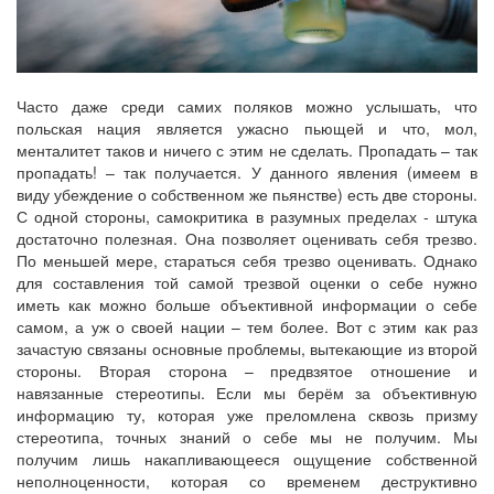
Часто даже среди самих поляков можно услышать, что
польская нация является ужасно пьющей и что, мол,
менталитет таков и ничего с этим не сделать. Пропадать – так
пропадать! – так получается. У данного явления (имеем в
виду убеждение о собственном же пьянстве) есть две стороны.
С одной стороны, самокритика в разумных пределах - штука
достаточно полезная. Она позволяет оценивать себя трезво.
По меньшей мере, стараться себя трезво оценивать. Однако
для составления той самой трезвой оценки о себе нужно
иметь как можно больше объективной информации о себе
самом, а уж о своей нации – тем более. Вот с этим как раз
зачастую связаны основные проблемы, вытекающие из второй
стороны. Вторая сторона – предвзятое отношение и
навязанные стереотипы. Если мы берём за объективную
информацию ту, которая уже преломлена сквозь призму
стереотипа, точных знаний о себе мы не получим. Мы
получим лишь накапливающееся ощущение собственной
неполноценности, которая со временем деструктивно