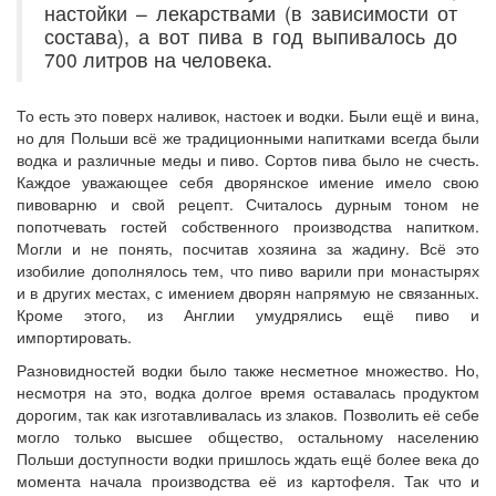
настойки – лекарствами (в зависимости от
состава), а вот пива в год выпивалось до
700 литров на человека.
То есть это поверх наливок, настоек и водки. Были ещё и вина,
но для Польши всё же традиционными напитками всегда были
водка и различные меды и пиво. Сортов пива было не счесть.
Каждое уважающее себя дворянское имение имело свою
пивоварню и свой рецепт. Считалось дурным тоном не
попотчевать гостей собственного производства напитком.
Могли и не понять, посчитав хозяина за жадину. Всё это
изобилие дополнялось тем, что пиво варили при монастырях
и в других местах, с имением дворян напрямую не связанных.
Кроме этого, из Англии умудрялись ещё пиво и
импортировать.
Разновидностей водки было также несметное множество. Но,
несмотря на это, водка долгое время оставалась продуктом
дорогим, так как изготавливалась из злаков. Позволить её себе
могло только высшее общество, остальному населению
Польши доступности водки пришлось ждать ещё более века до
момента начала производства её из картофеля. Так что и