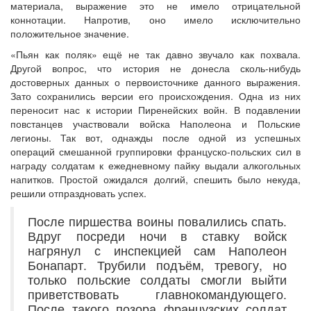
материала, выражение это не имело отрицательной
коннотации. Напротив, оно имело исключительно
положительное значение.
«Пьян как поляк» ещё не так давно звучало как похвала.
Другой вопрос, что история не донесла сколь-нибудь
достоверных данных о первоисточнике данного выражения.
Зато сохранились версии его происхождения. Одна из них
переносит нас к истории Пиренейских войн. В подавлении
повстанцев участвовали войска Наполеона и Польские
легионы. Так вот, однажды после одной из успешных
операций смешанной группировки француско-польских сил в
награду солдатам к ежедневному пайку выдали алкогольных
напитков. Простой ожидался долгий, спешить было некуда,
решили отпраздновать успех.
После пиршества воины повалились спать.
Вдруг посреди ночи в ставку войск
нагрянул с инспекцией сам Наполеон
Бонапарт. Трубили подъём, тревогу, но
только польские солдаты смогли выйти
приветствовать главнокомандующего.
После такого позора французских солдат