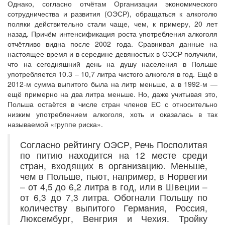
Однако, согласно отчётам Организации экономического
сотрудничества и развития (ОЭСР), обращаться к алкоголю
поляки действительно стали чаще, чем, к примеру, 20 лет
назад. Причём интенсификация роста употребления алкоголя
отчётливо видна после 2002 года. Сравнивая данные на
настоящее время и в середине девяностых в ОЭСР получили,
что на сегодняшний день на душу населения в Польше
употребляется 10.3 – 10,7 литра чистого алкоголя в год. Ещё в
2012-м сумма выпитого была на литр меньше, а в 1992-м —
ещё примерно на два литра меньше. Но, даже учитывая это,
Польша остаётся в числе стран членов ЕС с относительно
низким употреблением алкоголя, хоть и оказалась в так
называемой «группе риска».
Согласно рейтингу ОЭСР, Речь Посполитая
по питию находится на 12 месте среди
стран, входящих в организацию. Меньше,
чем в Польше, пьют, например, в Норвегии
– от 4,5 до 6,2 литра в год, или в Швеции –
от 6,3 до 7,3 литра. Обогнали Польшу по
количеству выпитого Германия, Россия,
Люксембург, Венгрия и Чехия. Тройку