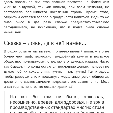
здесь повальное пьянство поляков является не более чем
чьей-то выдумкой, так как шляхта, при всём желании, не
составляла большинства населения страны. Кроме этого,
открытым остаётся вопрос о градусности напитков. Ведь то же
пиво было в два раза слабже среднестатистического
сегодняшнего, не исключено, что и водка была слабже
нынешней.
Сказка – ложь, да в ней намёк...
В сухом остатке мы имеем, что вечно пьяный поляк – это не
более чем миф, возможно, внедрённый кем-то в польское
общество, по-видимому, с целью его деморализации. Часто
так бывает, что когда остаются последние деньги, человек не
думает об их сохранении: гулять – так гулять! Так и здесь,
чтобы разрушить или пошатнуть моральные устои общества,
достаточно систематически подрывать его самомнение. Мол,
и так терять нечего, что остатки хранить?
Но как бы там ни было, алкоголь,
несомненно, вреден для здоровья. Не зря в
производственных стандартах многих стран
он включён в список сильнодействующих