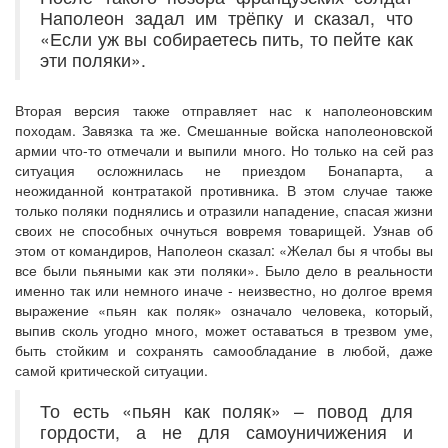
Наполеон задал им трёпку и сказал, что
«Если уж вы собираетесь пить, то пейте как
эти поляки».
Вторая версия также отправляет нас к наполеоновским
походам. Завязка та же. Смешанные войска наполеоновской
армии что-то отмечали и выпили много. Но только на сей раз
ситуация осложнилась не приездом Бонапарта, а
неожиданной контратакой противника. В этом случае также
только поляки поднялись и отразили нападение, спасая жизни
своих не способных очнуться вовремя товарищей. Узнав об
этом от командиров, Наполеон сказал: «Желал бы я чтобы вы
все были пьяными как эти поляки». Было дело в реальности
именно так или немного иначе - неизвестно, но долгое время
выражение «пьян как поляк» означало человека, который,
выпив сколь угодно много, может оставаться в трезвом уме,
быть стойким и сохранять самообладание в любой, даже
самой критической ситуации.
То есть «пьян как поляк» – повод для
гордости, а не для самоуничижения и