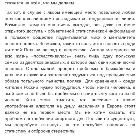
скажется на всём, что мы делаем.
Так вот, в случае с якобы имеющей место повальной любви
поляков к возлияниям проглядывается тенденциозная линия.
Возможно, кому-то она очень выгодна, раз даже на фоне
открытого доступа к объективной статистической информации
в польском обществе подпитывается миф о менталитете
пьяного поляка. Возможно, какие-то силы хотят посеять среди
жителей Польши разлад и депрессию. Автору материала за
всю жизнь «посчастливилось» знать лишь одну польскую
семью из десятков знакомых, в которой был один хронический
пьяница. Столь малый процент проблемы в ближайшем и
дальнем окружении заставляет задуматься над правдивостью
образа тотального пьянства поляка. Для сравнения - среди
жителей России нужно потрудиться, чтобы найти человека, в
чьей семье не было бы проблемы со спиртным у кого-то из её
членов. Хотя стоит отметить, что россияне в плане
употребления алкоголя на душу населения в Европе стоят
далеко не на первом месте. Мы не хотим сказать, что
проблема потребления спиртного для Польши не существует,
мы попробуем взглянуть на это поглубже, опираясь на
статистику и отбросив стереотипы.