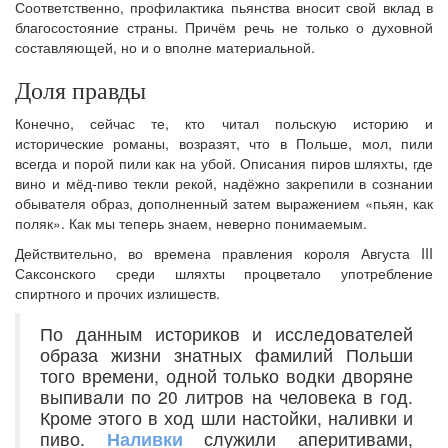
Соответственно, профилактика пьянства вносит свой вклад в
благосостояние страны. Причём речь не только о духовной
составляющей, но и о вполне материальной.
Доля правды
Конечно, сейчас те, кто читал польскую историю и
исторические романы, возразят, что в Польше, мол, пили
всегда и порой пили как на убой. Описания пиров шляхты, где
вино и мёд-пиво текли рекой, надёжно закрепили в сознании
обывателя образ, дополненный затем выражением «пьян, как
поляк». Как мы теперь знаем, неверно понимаемым.
Действительно, во времена правления короля Августа III
Саксонского среди шляхты процветало употребление
спиртного и прочих излишеств.
По данным историков и исследователей
образа жизни знатных фамилий Польши
того времени, одной только водки дворяне
выпивали по 20 литров на человека в год.
Кроме этого в ход шли настойки, наливки и
пиво.
Наливки
служили аперитивами,