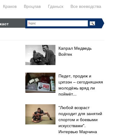
Краков
Вроцлав
Гданьск
Все воеводства
каст
Капрал Медведь
Войтек
Педет, продиж и
цэпээн – сегодняшняя
молодёжь вряд ли
поймёт...
"Любой возраст
подходит для занятий
спортом и боевыми
искусствами".
Интервью Марчина