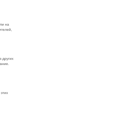
ли на
ителей,
 других
ание.
 этих