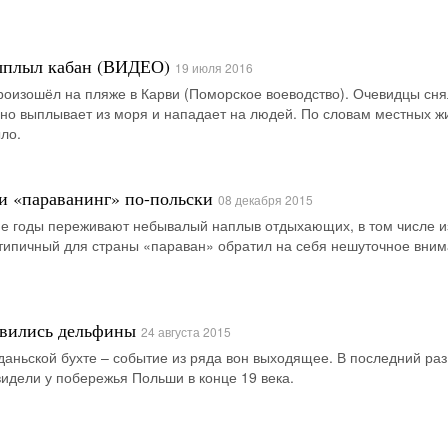
ыплыл кабан (ВИДЕО)
19 июля 2016
роизошёл на пляже в Карви (Поморское воеводство). Очевидцы сня
нно выплывает из моря и нападает на людей. По словам местных ж
ыло.
и «параванинг» по-польски
08 декабря 2015
е годы переживают небывалый наплыв отдыхающих, в том числе из
типичный для страны «параван» обратил на себя нешуточное вним
явились дельфины
24 августа 2015
аньской бухте – событие из ряда вон выходящее. В последний раз
идели у побережья Польши в конце 19 века.