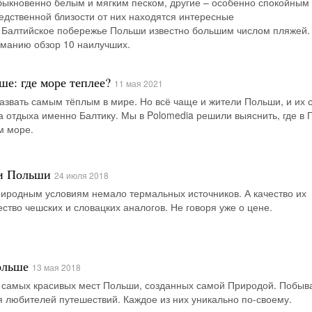
быкновенно белым и мягким песком, другие – особенно спокойным
редственной близости от них находятся интересные
Балтийское побережье Польши известно большим числом пляжей
манию обзор 10 наилучших.
е: где море теплее?
11 мая 2021
азвать самым тёплым в мире. Но всё чаще и жители Польши, и их 
а отдыха именно Балтику. Мы в Polomedia решили выяснить, где в
м море.
и Польши
24 июля 2018
иродным условиям немало термальных источников. А качество их
ство чешских и словацких аналогов. Не говоря уже о цене.
ольше
13 мая 2018
р самых красивых мест Польши, созданных самой Природой. Побыв
я любителей путешествий. Каждое из них уникально по-своему.