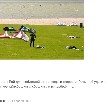
рога в Рай для любителей ветра, воды и скорости. Речь – об удиви
ников кайтсёрфинга, сёрфинга и виндсёрфинга.
льши
04 апреля 2023