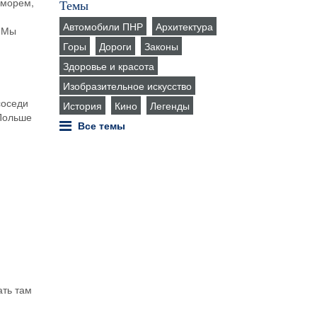
 морем,
Темы
Автомобили ПНР
Архитектура
. Мы
Горы
Дороги
Законы
Здоровье и красота
Изобразительное искусство
соседи
История
Кино
Легенды
 Польше
Все темы
ать там