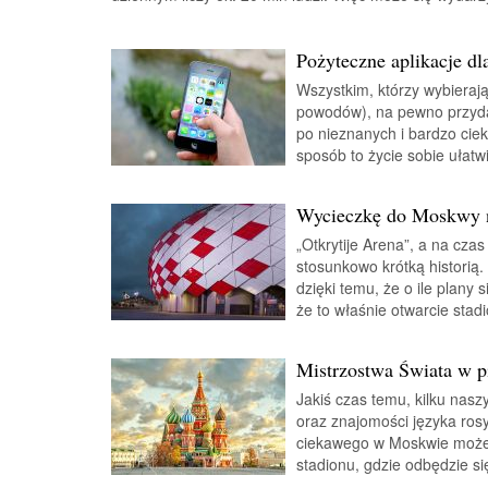
Pożyteczne aplikacje d
Wszystkim, którzy wybierają
powodów), na pewno przydad
po nieznanych i bardzo cie
sposób to życie sobie ułatwi
Wycieczkę do Moskwy n
„Otkrytije Arena”, a na cza
stosunkowo krótką historią
dzięki temu, że o ile plany 
że to właśnie otwarcie stad
Mistrzostwa Świata w p
Jakiś czas temu, kilku nasz
oraz znajomości języka rosy
ciekawego w Moskwie może 
stadionu, gdzie odbędzie s