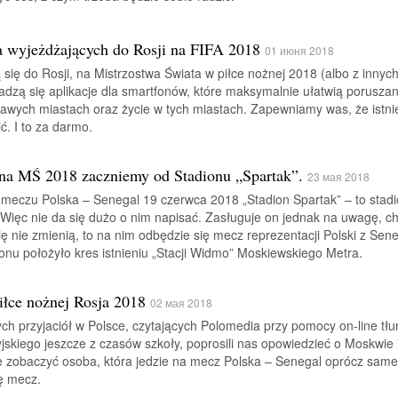
la wyjeżdżających do Rosji na FIFA 2018
01 июня 2018
 się do Rosji, na Mistrzostwa Świata w piłce nożnej 2018 (albo z innyc
zą się aplikacje dla smartfonów, które maksymalnie ułatwią poruszan
kawych miastach oraz życie w tych miastach. Zapewniamy was, że istni
ć. I to za darmo.
a MŚ 2018 zaczniemy od Stadionu „Spartak”.
23 мая 2018
s meczu Polska – Senegal 19 czerwca 2018 „Stadion Spartak” – to stad
. Więc nie da się dużo o nim napisać. Zasługuje on jednak na uwagę, c
się nie zmienią, to na nim odbędzie się mecz reprezentacji Polski z Sen
ionu położyło kres istnieniu „Stacji Widmo” Moskiewskiego Metra.
iłce nożnej Rosja 2018
02 мая 2018
ych przyjaciół w Polsce, czytających Polomedia przy pomocy on-line tł
jskiego jeszcze z czasów szkoły, poprosili nas opowiedzieć o Moskwie 
zobaczyć osoba, która jedzie na mecz Polska – Senegal oprócz sam
ię mecz.