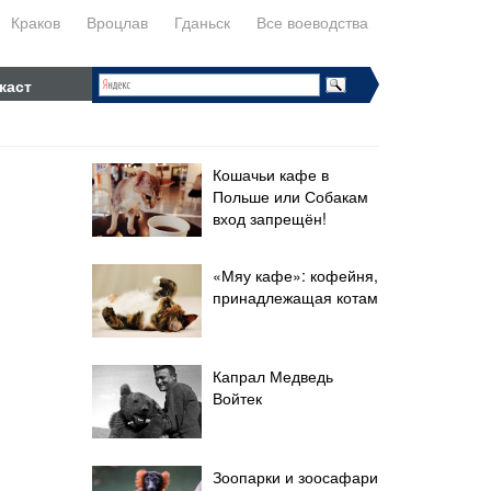
Краков
Вроцлав
Гданьск
Все воеводства
каст
Кошачьи кафе в
Польше или Собакам
вход запрещён!
«Мяу кафе»: кофейня,
принадлежащая котам
Капрал Медведь
Войтек
Зоопарки и зоосафари