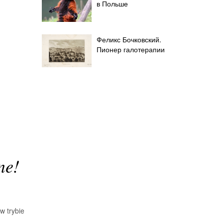
в Польше
Феликс Бочковский.
Пионер галотерапии
ne!
w trybie