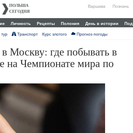
Варшава
Познань
ПОЛЬША
СЕГОДНЯ
ие
Личность
Рецепты
Полония
День в истории
Под
 тур
Транспорт
Курс злотого
Прогноз погоды
в Москву: где побывать в
те на Чемпионате мира по