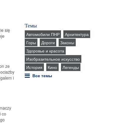
h
Темы
ie się
Автомобили ПНР
Архитектура
eje
Горы
Дороги
Законы
Здоровье и красота
Изобразительное искусство
ion ze
История
Кино
Легенды
hociażby
Все темы
egalem i
umaczy
i co
ego