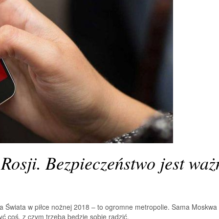
sji. Bezpieczeństwo jest waż
a Świata w piłce nożnej 2018 – to ogromne metropolie. Sama Moskwa 
yć coś, z czym trzeba będzie sobie radzić.