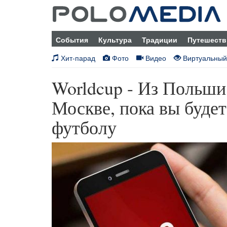
События
Культура
Традиции
Путешеств
Хит-парад
Фото
Видео
Виртуальный
Worldcup - Из Польши 
Москве, пока вы буде
футболу