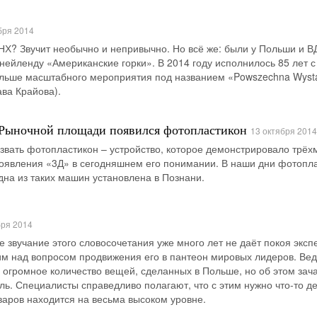
бря 2014
Х? Звучит необычно и непривычно. Но всё же: были у Польши и В
ейленду «Американские горки». В 2014 году исполнилось 85 лет с
льше масштабного мероприятия под названием «Powszechna Wys
ва Крайова).
 Рыночной площади появился фотопластикон
13 октября 2014
азвать фотопластикон – устройство, которое демонстрировало трё
появления «3Д» в сегодняшнем его понимании. В наши дни фотопл
Одна из таких машин установлена в Познани.
бря 2014
е звучание этого словосочетания уже много лет не даёт покоя эксп
м над вопросом продвижения его в пантеон мировых лидеров. Вед
 огромное количество вещей, сделанных в Польше, но об этом зач
ль. Специалисты справедливо полагают, что с этим нужно что-то де
оваров находится на весьма высоком уровне.