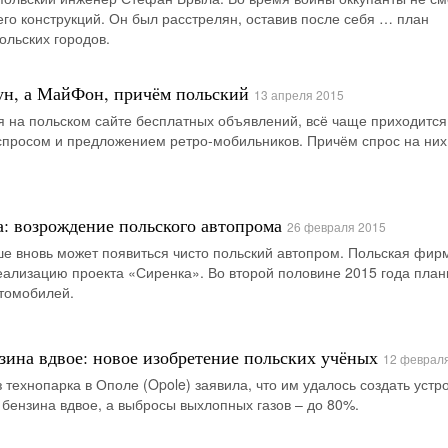
его конструкций. Он был расстрелян, оставив после себя … план
ольских городов.
н, а МайФон, причём польский
13 апреля 2015
 на польском сайте бесплатных объявлений, всё чаще приходится
спросом и предложением ретро-мобильников. Причём спрос на них
а: возрождение польского автопрома
26 февраля 2015
е вновь может появиться чисто польский автопром. Польская фир
реализацию проекта «Сиренка». Во второй половине 2015 года план
втомобилей.
зина вдвое: новое изобретение польских учёных
12 феврал
 технопарка в Ополе (Opole) заявила, что им удалось создать устр
 бензина вдвое, а выбросы выхлопных газов – до 80%.