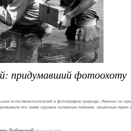
й: придумавший фотоохоту
льских естествоиспытателей и фотографов природы. Именно он пр
аровывали его также суровые полярные пейзажи, лишённые ярких к
енч-Дыбовский
08 апреля 2016