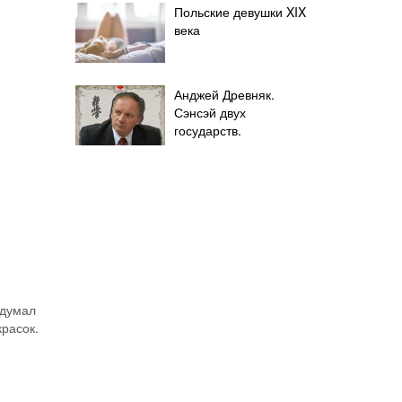
Польские девушки XIX
века
Анджей Древняк.
Сэнсэй двух
государств.
идумал
расок.