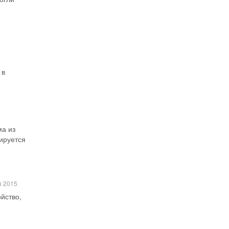
 в
ма из
ируется
я 2015
ойство,