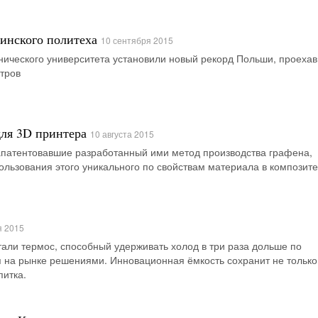
зинского политеха
10 сентября 2015
нического университета установили новый рекорд Польши, проехав
тров
для 3D принтера
10 августа 2015
апатентовавшие разработанный ими метод производства графена,
ользования этого уникального по свойствам материала в композите
я 2015
али термос, способный удерживать холод в три раза дольше по
на рынке решениями. Инновационная ёмкость сохранит не только
питка.