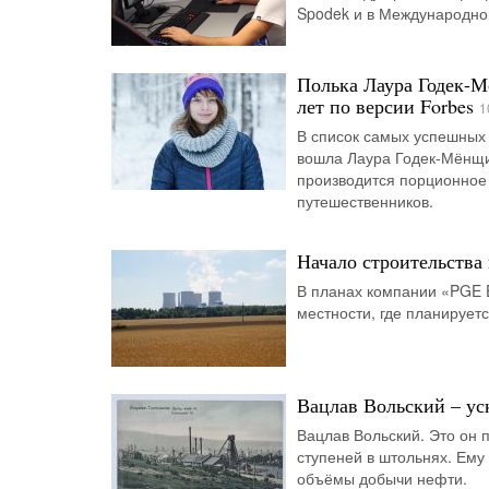
Spodek и в Международном
Полька Лаура Годек-М
лет по версии Forbes
1
В список самых успешных
вошла Лаура Годек-Мёнщи
производится порционное 
путешественников.
Начало строительства
В планах компании «PGE E
местности, где планирует
Вацлав Вольский – у
Вацлав Вольский. Это он 
ступеней в штольнях. Ему
объёмы добычи нефти.