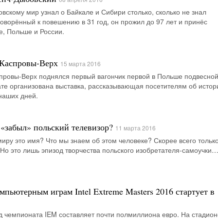
вскому мир узнал о Байкале и Сибири столько, сколько не знал
говорённый к повешению в 31 год, он прожил до 97 лет и принёс
е, Польше и России.
 Каспровы-Верх
15 марта 2016
спровы-Верх поднялся первый вагончик первой в Польше подвесно
дате организована выставка, рассказывающая посетителям об истор
 наших дней.
«забыл» польский телевизор?
11 марта 2016
иру это имя? Что мы знаем об этом человеке? Скорее всего только 
Но это лишь эпизод творчества польского изобретателя-самоучки
пьютерным играм Intel Extreme Masters 2016 стартует в
д чемпионата IEM составляет почти полмиллиона евро. На стадион