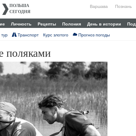
Варшава
Познань
ПОЛЬША
СЕГОДНЯ
ие
Личность
Рецепты
Полония
День в истории
Под
 тур
Транспорт
Курс злотого
Прогноз погоды
е поляками