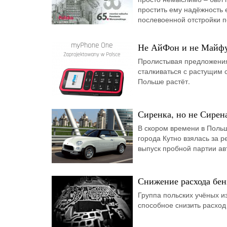
простить ему надёжность 
послевоенной отстройки п
Не АйФон и не Майфу
Пролистывая предложения
сталкиваться с растущим 
Польше растёт.
Сиренка, но не Сирен
В скором времени в Польш
города Кутно взялась за 
выпуск пробной партии а
Снижение расхода бен
Группа польских учёных из
способное снизить расход