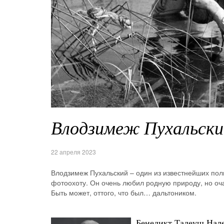
Влодзимеж Пухальски
22 апреля 2023
Влодзимеж Пухальский – один из известнейших по
фотоохоту. Он очень любил родную природу, но оч
Быть может, оттого, что был… дальтоником.
Бенедикт Тадеуш Нал