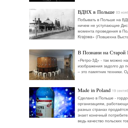
ВДНХ в Польше
03 ноя
Побывать в Польше на ВДН
ничем не уступающие Дисн
момента проведения в По
Krajowa» (Повшехна Выста
В Познани на Старой
«Ретро-3Д» - так можно н
изображения задолго до 
– это памятник техники. 
Made in Poland
19 сентя
Сделано в Польше - гордо
организациям, работающи
разных странах продаётся
знает конечный потребите
ведь качество польских т