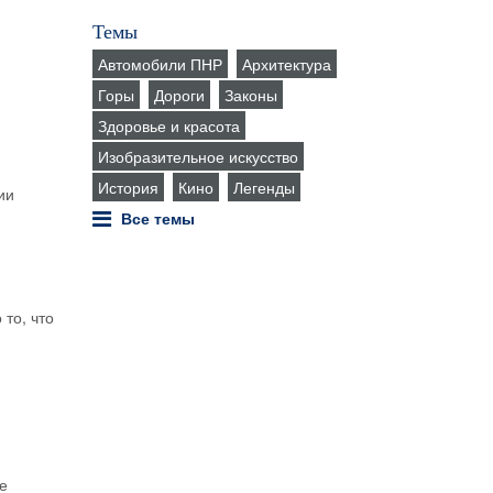
Темы
Автомобили ПНР
Архитектура
Горы
Дороги
Законы
Здоровье и красота
Изобразительное искусство
й
История
Кино
Легенды
ии
Все темы
то, что
…
е