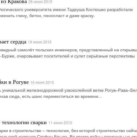
из Кракова
26 июня 2015
ологического университета имени Тадеуша Костюшко разработали
менить глину, бетон, пенопласт и даже краску.
вает сердца
19 июня 2015
видный самолёт польских инженеров, представленный на открыв
-Бурже, очаровывает посетителей и сулит серьёзные перспективы
йки в Рогуве
16 июня 2015
ь уникальной железнодорожной узкоколейной ветке Рогув–Рава–Бя
ехав сюда, есть шанс переместиться во времени...
 технологии сварки
11 июня 2015
ки в строительстве – технологии, без которой строительство сейч
польский инженер Стефан Брыла. Во время войны оккупанты не см