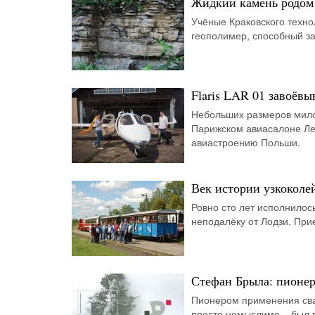
Жидкий камень родом 
Учёные Краковского техн
геополимер, способный за
Flaris LAR 01 завоёвы
Небольших размеров мило
Парижском авиасалоне Ле
авиастроению Польши.
Век истории узкоколе
Ровно сто лет исполнилос
неподалёку от Лодзи. При
Стефан Брыла: пионер
Пионером применения свар
просто немыслимо – был 