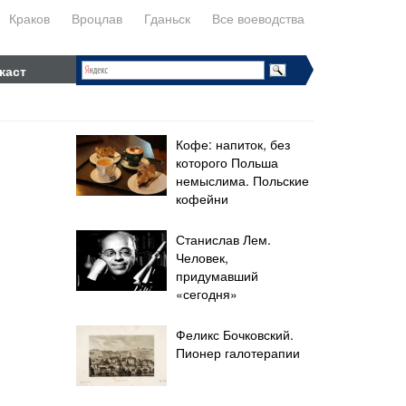
Краков
Вроцлав
Гданьск
Все воеводства
каст
Кофе: напиток, без
которого Польша
немыслима. Польские
кофейни
Станислав Лем.
Человек,
придумавший
«сегодня»
Феликс Бочковский.
Пионер галотерапии