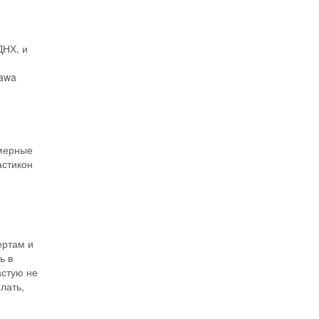
ДНХ, и
tawa
хмерные
астикон
ертам и
ь в
астую не
лать,