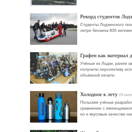
Рекорд студентов Лод
Студенты Лодзинского тех
литре бензина 830 киломе
Графен как материал 
Учёные из Лодзи, ранее з
получили перспективу исп
объёмной печати.
Холодное к лету
29 июн
Польские учёные разработ
сравнению с имеющимися 
но и вкусовые качества на