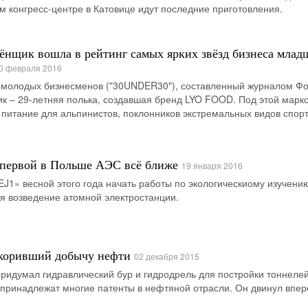
 конгресс-центре в Катовице идут последние приготовления.
ёнщик вошла в рейтинг самых ярких звёзд бизнеса млад
0 февраля 2016
 молодых бизнесменов ("30UNDER30"), составленный журналом Фо
к – 29-летняя полька, создавшая бренд LYO FOOD. Под этой марк
питание для альпинистов, поклонников экстремальных видов спорт
 первой в Польше АЭС всё ближе
19 января 2016
J1» весной этого года начать работы по экологическиому изучени
ся возведение атомной электростанции.
скоривший добычу нефти
02 декабря 2015
придумал гидравлический бур и гидродрель для постройки тоннелей
 принадлежат многие патенты в нефтяной отрасли. Он двинул впер