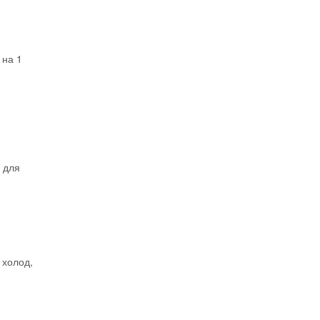
 на 1
 для
 холод,