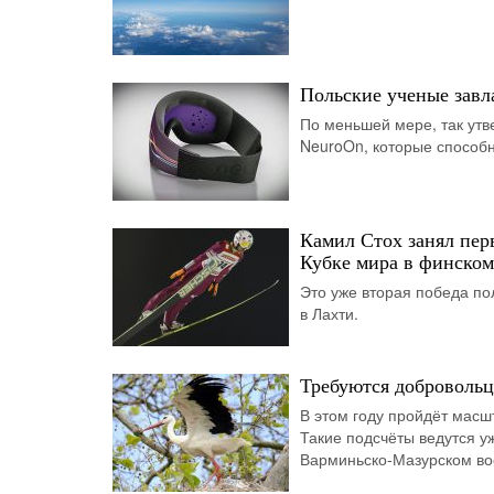
Польские ученые завл
По меньшей мере, так утв
NeuroOn, которые способн
Камил Стох занял пер
Кубке мира в финско
Это уже вторая победа по
в Лахти.
Требуются добровольц
В этом году пройдёт масш
Такие подсчёты ведутся у
Варминьско-Мазурском вое