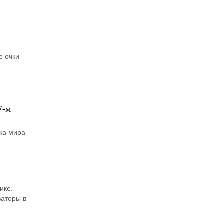
е очки
7-м
бка мира
ике.
заторы в