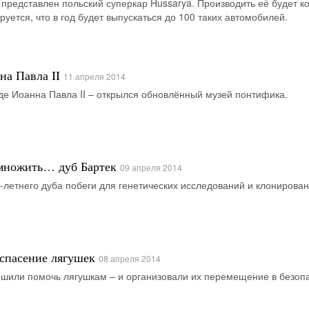
представлен польский суперкар Hussarya. Производить её будет 
ируется, что в год будет выпускаться до 100 таких автомобилей.
а Павла II
11 апреля 2014
де Иоанна Павла II – открылся обновлённый музей понтифика.
множить… дуб Бартек
09 апреля 2014
-летнего дуба побеги для генетических исследований и клонирован
 спасение лягушек
08 апреля 2014
ешили помочь лягушкам – и организовали их перемещение в безоп