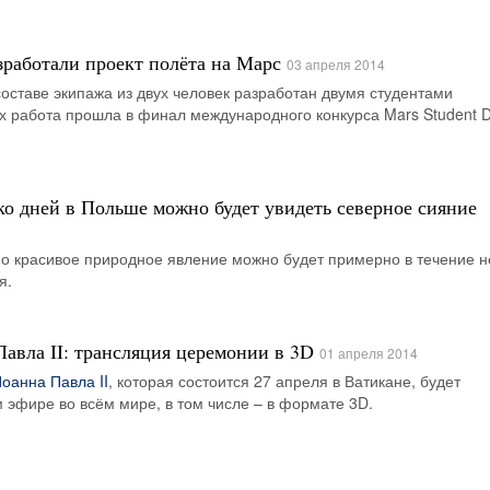
зработали проект полёта на Марс
03 апреля 2014
составе экипажа из двух человек разработан двумя студентами
х работа прошла в финал международного конкурса Mars Student D
о дней в Польше можно будет увидеть северное сияние
о красивое природное явление можно будет примерно в течение н
я.
авла II: трансляция церемонии в 3D
01 апреля 2014
оанна Павла II
, которая состоится 27 апреля в Ватикане, будет
 эфире во всём мире, в том числе – в формате 3D.