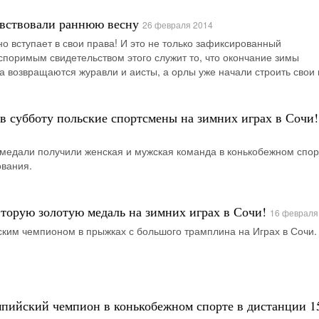
вствовали раннюю весну
26 февраля 2014
о вступает в свои права! И это не только зафиксированный
поримым свидетельством этого служит то, что окончание зимы
га возвращаются журавли и аисты, а орлы уже начали строить свои 
 в субботу польские спортсмены на зимних играх в Сочи!
медали получили женская и мужская команда в конькобежном спор
ования.
торую золотую медаль на зимних играх в Сочи!
16 февраля
ким чемпионом в прыжках с большого трамплина на Играх в Сочи.
мпийский чемпион в конькобежном спорте в дистанции 1