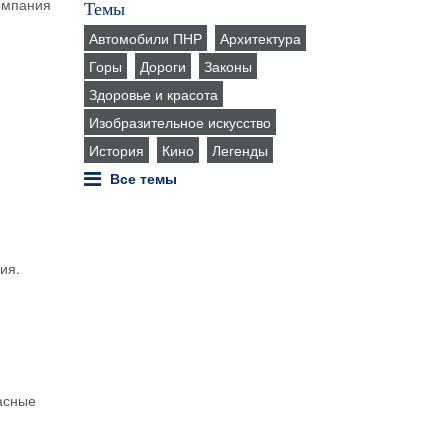
компания
Темы
Автомобили ПНР
Архитектура
Горы
Дороги
Законы
Здоровье и красота
Изобразительное искусство
История
Кино
Легенды
Все темы
ия.
асные