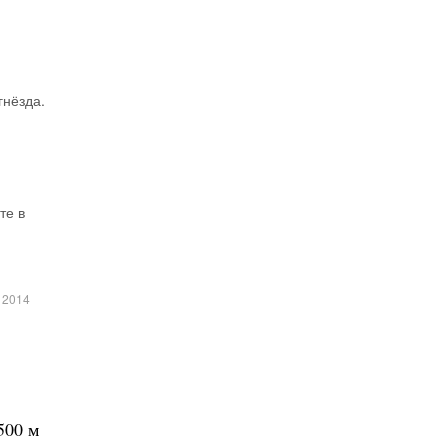
гнёзда.
те в
 2014
500 м