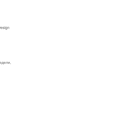
esign
едели,