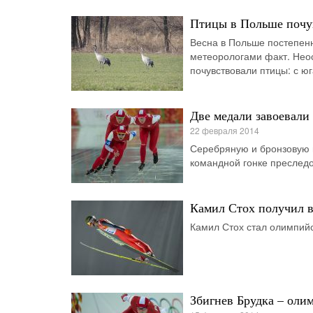
Птицы в Польше почу
Весна в Польше постепенн
метеорологами факт. Неос
почувствовали птицы: с ю
Две медали завоевали
22 февраля 2014
Серебряную и бронзовую 
командной гонке преслед
Камил Стох получил в
Камил Стох стал олимпийс
Збигнев Брудка – оли