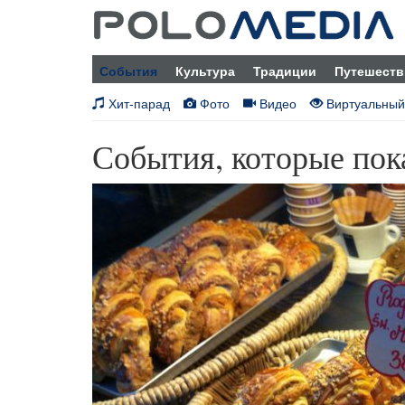
События
Культура
Традиции
Путешеств
Хит-парад
Фото
Видео
Виртуальный
События, которые пок