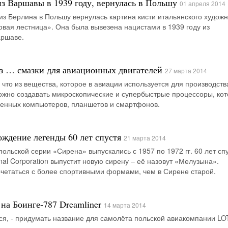
из Варшавы в 1939 году, вернулась в Польшу
01 апреля 2014
 из Берлина в Польшу вернулась картина кисти итальянского худож
вая лестница». Она была вывезена нацистами в 1939 году из
аршаве.
з … смазки для авиационных двигателей
27 марта 2014
 что из вещества, которое в авиации используется для производств
ожно создавать микроскопические и супербыстрые процессоры, ко
енных компьютеров, планшетов и смартфонов.
ождение легенды 60 лет спустя
21 марта 2014
ольской серии «Сирена» выпускались с 1957 по 1972 гг. 60 лет сп
nal Corporation выпустит новую сирену – её назовут «Мелузына».
очетаться с более спортивными формами, чем в Сирене старой.
на Боинге-787 Dreamliner
14 марта 2014
тся, - придумать название для самолёта польской авиакомпании LO