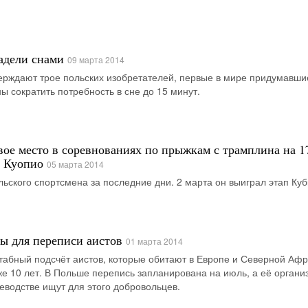
адели снами
09 марта 2014
ерждают трое польских изобретателей, первые в мире придумавши
ы сократить потребность в сне до 15 минут.
вое место в соревнованиях по прыжкам с трамплина на 1
м Куопио
05 марта 2014
льского спортсмена за последние дни. 2 марта он выиграл этап Ку
ы для переписи аистов
01 марта 2014
табный подсчёт аистов, которые обитают в Европе и Северной Афр
же 10 лет. В Польше перепись запланирована на июль, а её органи
водстве ищут для этого добровольцев.