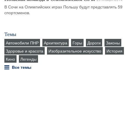
В Сочи на Олимпийских играх Польшу будут представлять 59
спортсменов.
Темы
Автомобили ПНР
Архитектура
Горы
Дороги
Законы
Здоровье и красота
Изобразительное искусство
История
Кино
Легенды
Все темы